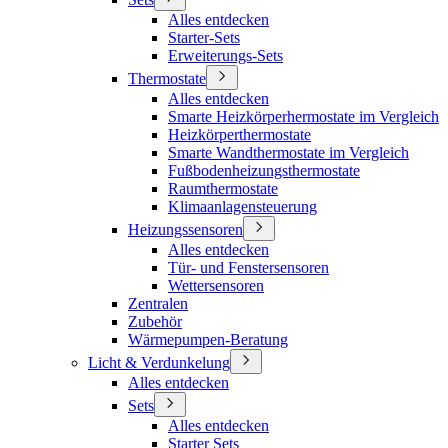
Alles entdecken
Starter-Sets
Erweiterungs-Sets
Thermostate
Alles entdecken
Smarte Heizkörperhermostate im Vergleich
Heizkörperthermostate
Smarte Wandthermostate im Vergleich
Fußbodenheizungsthermostate
Raumthermostate
Klimaanlagensteuerung
Heizungssensoren
Alles entdecken
Tür- und Fenstersensoren
Wettersensoren
Zentralen
Zubehör
Wärmepumpen-Beratung
Licht & Verdunkelung
Alles entdecken
Sets
Alles entdecken
Starter Sets