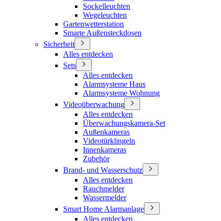
Sockelleuchten
Wegeleuchten
Gartenwetterstation
Smarte Außensteckdosen
Sicherheit
Alles entdecken
Sets
Alles entdecken
Alarmsysteme Haus
Alarmsysteme Wohnung
Videoüberwachung
Alles entdecken
Überwachungskamera-Set
Außenkameras
Videotürklingeln
Innenkameras
Zubehör
Brand- und Wasserschutz
Alles entdecken
Rauchmelder
Wassermelder
Smart Home Alarmanlage
Alles entdecken