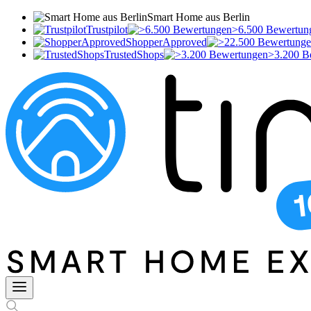
Smart Home aus Berlin
Trustpilot
>6.500 Bewertun
ShopperApproved
TrustedShops
>3.200 B