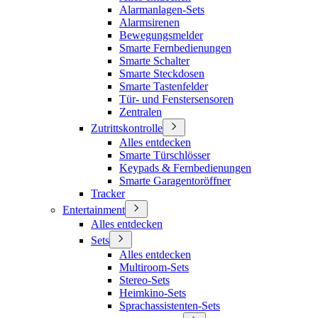
Alarmanlagen-Sets
Alarmsirenen
Bewegungsmelder
Smarte Fernbedienungen
Smarte Schalter
Smarte Steckdosen
Smarte Tastenfelder
Tür- und Fenstersensoren
Zentralen
Zutrittskontrolle
Alles entdecken
Smarte Türschlösser
Keypads & Fernbedienungen
Smarte Garagentoröffner
Tracker
Entertainment
Alles entdecken
Sets
Alles entdecken
Multiroom-Sets
Stereo-Sets
Heimkino-Sets
Sprachassistenten-Sets