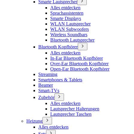
Smarte Lautsprecher
Alles entdecken
Sprachassistenten
Smarte Displays
WLAN Lautsprecher
WLAN Subwoofers
Wireless Soundbars
Bluetooth Lautsprecher
Bluetooth Kopfhörer
Alles entdecken
In-Ear Bluetooth Kopfhörer
Over-Ear Bluetooth Kopfhörer
Open-Ear Bluetooth Kopfhörer
Streaming
Smartphones & Tablets
Beamer
Smart-TVs
Zubehör
Alles entdecken
Lautsprecher Halterungen
Lautsprecher Taschen
Heizung
Alles entdecken
Sets