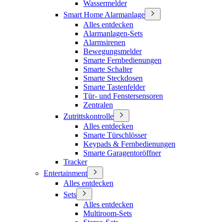
Wassermelder
Smart Home Alarmanlage
Alles entdecken
Alarmanlagen-Sets
Alarmsirenen
Bewegungsmelder
Smarte Fernbedienungen
Smarte Schalter
Smarte Steckdosen
Smarte Tastenfelder
Tür- und Fenstersensoren
Zentralen
Zutrittskontrolle
Alles entdecken
Smarte Türschlösser
Keypads & Fernbedienungen
Smarte Garagentoröffner
Tracker
Entertainment
Alles entdecken
Sets
Alles entdecken
Multiroom-Sets