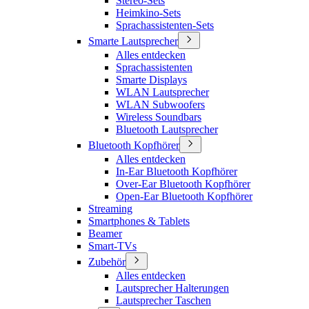
Stereo-Sets
Heimkino-Sets
Sprachassistenten-Sets
Smarte Lautsprecher
Alles entdecken
Sprachassistenten
Smarte Displays
WLAN Lautsprecher
WLAN Subwoofers
Wireless Soundbars
Bluetooth Lautsprecher
Bluetooth Kopfhörer
Alles entdecken
In-Ear Bluetooth Kopfhörer
Over-Ear Bluetooth Kopfhörer
Open-Ear Bluetooth Kopfhörer
Streaming
Smartphones & Tablets
Beamer
Smart-TVs
Zubehör
Alles entdecken
Lautsprecher Halterungen
Lautsprecher Taschen