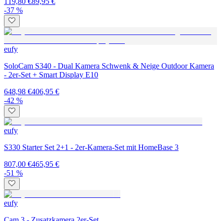
119,80 €
89,95 €
-37 %
eufy
SoloCam S340 - Dual Kamera Schwenk & Neige Outdoor Kamera
- 2er-Set + Smart Display E10
648,98 €
406,95 €
-42 %
eufy
S330 Starter Set 2+1 - 2er-Kamera-Set mit HomeBase 3
807,00 €
465,95 €
-51 %
eufy
Cam 3 - Zusatzkamera 2er-Set