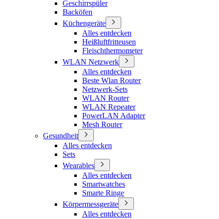
Geschirrspüler
Backöfen
Küchengeräte
Alles entdecken
Heißluftfritteusen
Fleischthermometer
WLAN Netzwerk
Alles entdecken
Beste Wlan Router
Netzwerk-Sets
WLAN Router
WLAN Repeater
PowerLAN Adapter
Mesh Router
Gesundheit
Alles entdecken
Sets
Wearables
Alles entdecken
Smartwatches
Smarte Ringe
Körpermessgeräte
Alles entdecken