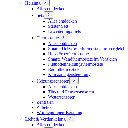
Heizung
Alles entdecken
Sets
Alles entdecken
Starter-Sets
Erweiterungs-Sets
Thermostate
Alles entdecken
Smarte Heizkörperhermostate im Vergleich
Heizkörperthermostate
Smarte Wandthermostate im Vergleich
Fußbodenheizungsthermostate
Raumthermostate
Klimaanlagensteuerung
Heizungssensoren
Alles entdecken
Tür- und Fenstersensoren
Wettersensoren
Zentralen
Zubehör
Wärmepumpen-Beratung
Licht & Verdunkelung
Alles entdecken