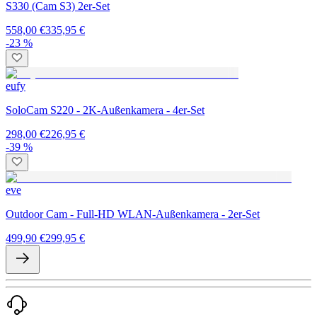
S330 (Cam S3) 2er-Set
558,00 €
335,95 €
-23 %
eufy
SoloCam S220 - 2K-Außenkamera - 4er-Set
298,00 €
226,95 €
-39 %
eve
Outdoor Cam - Full-HD WLAN-Außenkamera - 2er-Set
499,90 €
299,95 €