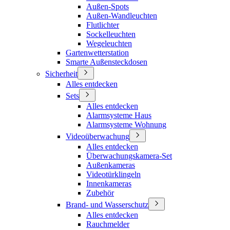
Außen-Spots
Außen-Wandleuchten
Flutlichter
Sockelleuchten
Wegeleuchten
Gartenwetterstation
Smarte Außensteckdosen
Sicherheit
Alles entdecken
Sets
Alles entdecken
Alarmsysteme Haus
Alarmsysteme Wohnung
Videoüberwachung
Alles entdecken
Überwachungskamera-Set
Außenkameras
Videotürklingeln
Innenkameras
Zubehör
Brand- und Wasserschutz
Alles entdecken
Rauchmelder