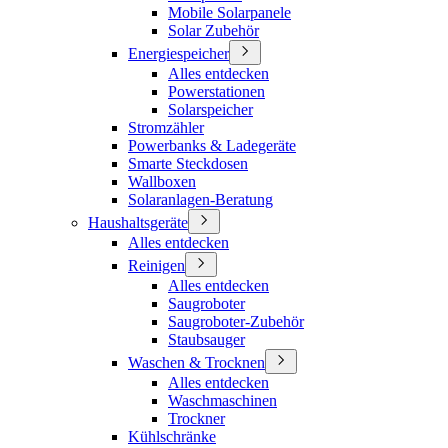
Mobile Solarpanele
Solar Zubehör
Energiespeicher
Alles entdecken
Powerstationen
Solarspeicher
Stromzähler
Powerbanks & Ladegeräte
Smarte Steckdosen
Wallboxen
Solaranlagen-Beratung
Haushaltsgeräte
Alles entdecken
Reinigen
Alles entdecken
Saugroboter
Saugroboter-Zubehör
Staubsauger
Waschen & Trocknen
Alles entdecken
Waschmaschinen
Trockner
Kühlschränke