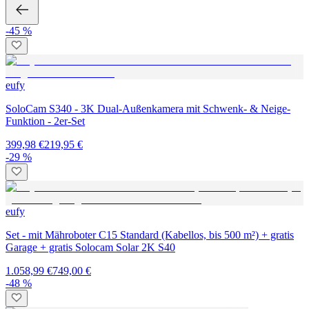
-45 %
eufy
SoloCam S340 - 3K Dual-Außenkamera mit Schwenk- & Neige-
Funktion - 2er-Set
399,98 €
219,95 €
-29 %
eufy
Set - mit Mähroboter C15 Standard (Kabellos, bis 500 m²) + gratis
Garage + gratis Solocam Solar 2K S40
1.058,99 €
749,00 €
-48 %