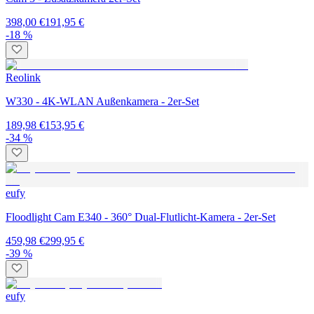
398,00 €
191,95 €
-18 %
Reolink
W330 - 4K-WLAN Außenkamera - 2er-Set
189,98 €
153,95 €
-34 %
eufy
Floodlight Cam E340 - 360° Dual-Flutlicht-Kamera - 2er-Set
459,98 €
299,95 €
-39 %
eufy