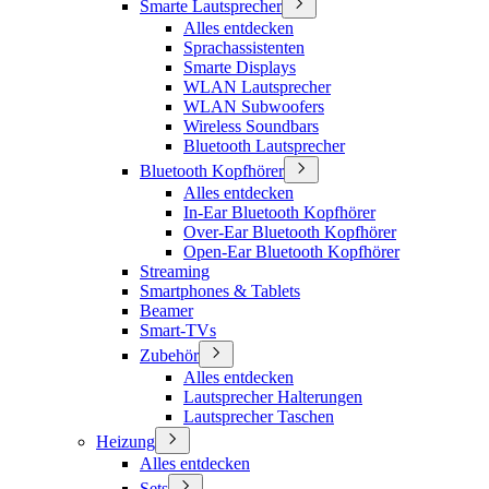
Smarte Lautsprecher
Alles entdecken
Sprachassistenten
Smarte Displays
WLAN Lautsprecher
WLAN Subwoofers
Wireless Soundbars
Bluetooth Lautsprecher
Bluetooth Kopfhörer
Alles entdecken
In-Ear Bluetooth Kopfhörer
Over-Ear Bluetooth Kopfhörer
Open-Ear Bluetooth Kopfhörer
Streaming
Smartphones & Tablets
Beamer
Smart-TVs
Zubehör
Alles entdecken
Lautsprecher Halterungen
Lautsprecher Taschen
Heizung
Alles entdecken
Sets