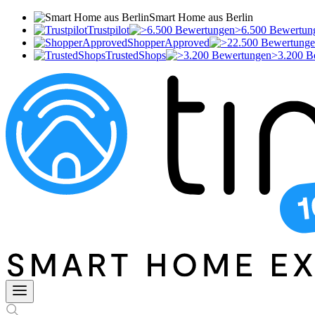
Smart Home aus Berlin
Trustpilot
>6.500 Bewertun
ShopperApproved
TrustedShops
>3.200 B