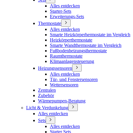
Alles entdecken
Starter-Sets
Erweiterungs-Sets
Thermostate
Alles entdecken
Smarte Heizkörperhermostate im Vergleich
Heizkörperthermostate
Smarte Wandthermostate im Vergleich
Fußbodenheizungsthermostate
Raumthermostate
Klimaanlagensteuerung
Heizungssensoren
Alles entdecken
Tür- und Fenstersensoren
Wettersensoren
Zentralen
Zubehör
Wärmepumpen-Beratung
Licht & Verdunkelung
Alles entdecken
Sets
Alles entdecken
Starter Sets