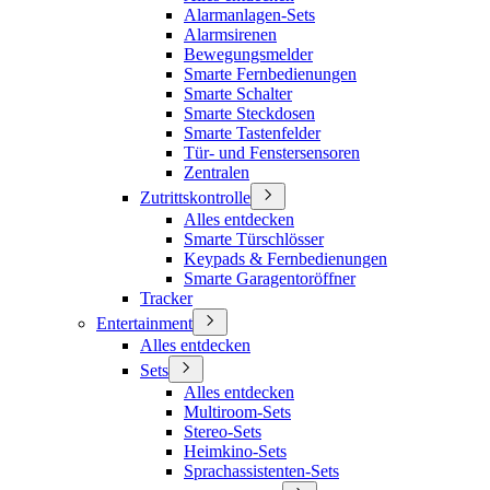
Alarmanlagen-Sets
Alarmsirenen
Bewegungsmelder
Smarte Fernbedienungen
Smarte Schalter
Smarte Steckdosen
Smarte Tastenfelder
Tür- und Fenstersensoren
Zentralen
Zutrittskontrolle
Alles entdecken
Smarte Türschlösser
Keypads & Fernbedienungen
Smarte Garagentoröffner
Tracker
Entertainment
Alles entdecken
Sets
Alles entdecken
Multiroom-Sets
Stereo-Sets
Heimkino-Sets
Sprachassistenten-Sets