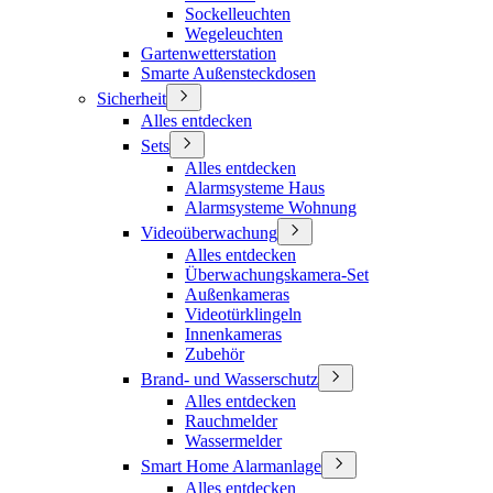
Sockelleuchten
Wegeleuchten
Gartenwetterstation
Smarte Außensteckdosen
Sicherheit
Alles entdecken
Sets
Alles entdecken
Alarmsysteme Haus
Alarmsysteme Wohnung
Videoüberwachung
Alles entdecken
Überwachungskamera-Set
Außenkameras
Videotürklingeln
Innenkameras
Zubehör
Brand- und Wasserschutz
Alles entdecken
Rauchmelder
Wassermelder
Smart Home Alarmanlage
Alles entdecken