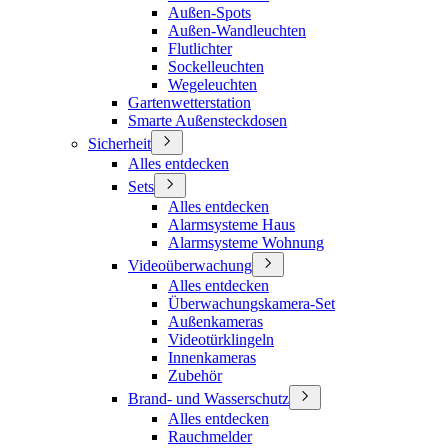
Außen-Spots
Außen-Wandleuchten
Flutlichter
Sockelleuchten
Wegeleuchten
Gartenwetterstation
Smarte Außensteckdosen
Sicherheit
Alles entdecken
Sets
Alles entdecken
Alarmsysteme Haus
Alarmsysteme Wohnung
Videoüberwachung
Alles entdecken
Überwachungskamera-Set
Außenkameras
Videotürklingeln
Innenkameras
Zubehör
Brand- und Wasserschutz
Alles entdecken
Rauchmelder