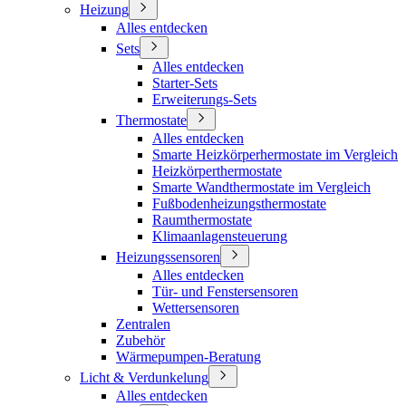
Heizung
Alles entdecken
Sets
Alles entdecken
Starter-Sets
Erweiterungs-Sets
Thermostate
Alles entdecken
Smarte Heizkörperhermostate im Vergleich
Heizkörperthermostate
Smarte Wandthermostate im Vergleich
Fußbodenheizungsthermostate
Raumthermostate
Klimaanlagensteuerung
Heizungssensoren
Alles entdecken
Tür- und Fenstersensoren
Wettersensoren
Zentralen
Zubehör
Wärmepumpen-Beratung
Licht & Verdunkelung
Alles entdecken