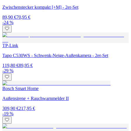
Zwischenstecker kompakt [+M] - 2er-Set
89,90 €
70,95 €
-24 %
TP-Link
Tapo C530WS - Schwenk-Neige-Außenkamera - 2er-Set
119,80 €
89,95 €
-29 %
Bosch Smart Home
Außensirene + Rauchwarnmelder II
309,90 €
217,95 €
-19 %