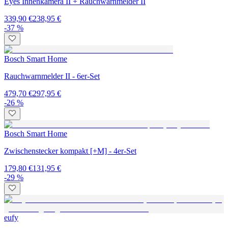
Eyes Innenkamera II + Rauchwarnmelder II
339,90 €
238,95 €
-37 %
Bosch Smart Home
Rauchwarnmelder II - 6er-Set
479,70 €
297,95 €
-26 %
Bosch Smart Home
Zwischenstecker kompakt [+M] - 4er-Set
179,80 €
131,95 €
-29 %
eufy