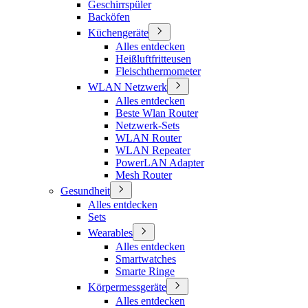
Geschirrspüler
Backöfen
Küchengeräte
Alles entdecken
Heißluftfritteusen
Fleischthermometer
WLAN Netzwerk
Alles entdecken
Beste Wlan Router
Netzwerk-Sets
WLAN Router
WLAN Repeater
PowerLAN Adapter
Mesh Router
Gesundheit
Alles entdecken
Sets
Wearables
Alles entdecken
Smartwatches
Smarte Ringe
Körpermessgeräte
Alles entdecken