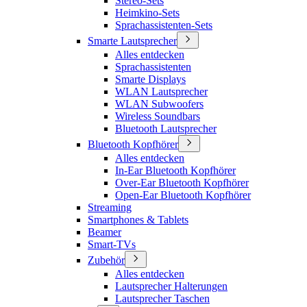
Stereo-Sets
Heimkino-Sets
Sprachassistenten-Sets
Smarte Lautsprecher
Alles entdecken
Sprachassistenten
Smarte Displays
WLAN Lautsprecher
WLAN Subwoofers
Wireless Soundbars
Bluetooth Lautsprecher
Bluetooth Kopfhörer
Alles entdecken
In-Ear Bluetooth Kopfhörer
Over-Ear Bluetooth Kopfhörer
Open-Ear Bluetooth Kopfhörer
Streaming
Smartphones & Tablets
Beamer
Smart-TVs
Zubehör
Alles entdecken
Lautsprecher Halterungen
Lautsprecher Taschen