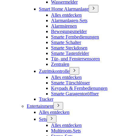
Wassermelder
Smart Home Alarmanlage
Alles entdecken
Alarmanlagen-Sets
Alarmsirenen
Bewegungsmelder
Smarte Fernbedienungen
Smarte Schalter
Smarte Steckdosen
Smarte Tastenfelder
Tür- und Fenstersensoren
Zentralen
Zutrittskontrolle
Alles entdecken
Smarte Türschlösser
Keypads & Fernbedienungen
Smarte Garagentoröffner
Tracker
Entertainment
Alles entdecken
Sets
Alles entdecken
Multiroom-Sets