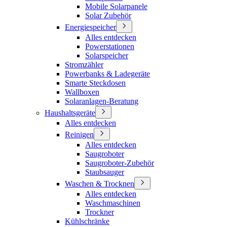
Mobile Solarpanele
Solar Zubehör
Energiespeicher
Alles entdecken
Powerstationen
Solarspeicher
Stromzähler
Powerbanks & Ladegeräte
Smarte Steckdosen
Wallboxen
Solaranlagen-Beratung
Haushaltsgeräte
Alles entdecken
Reinigen
Alles entdecken
Saugroboter
Saugroboter-Zubehör
Staubsauger
Waschen & Trocknen
Alles entdecken
Waschmaschinen
Trockner
Kühlschränke