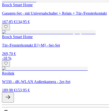
Bosch Smart Home
Garagen-Set - mit Universalschalter + Relais + Tür-/Fensterkontakt
167,85 €
134,95 €
Bosch Smart Home
Tür-/Fensterkontakt II [+M] - 6er-Set
269,70 €
-18 %
Reolink
W330 - 4K-WLAN Außenkamera - 2er-Set
189,98 €
153,95 €