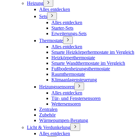
Heizung
Alles entdecken
Sets
Alles entdecken
Starter-Sets
Erweiterungs-Sets
Thermostate
Alles entdecken
Smarte Heizkörperhermostate im Vergleich
Heizkörperthermostate
Smarte Wandthermostate im Vergleich
Fußbodenheizungsthermostate
Raumthermostate
Klimaanlagensteuerung
Heizungssensoren
Alles entdecken
Tür- und Fenstersensoren
Wettersensoren
Zentralen
Zubehör
Wärmepumpen-Beratung
Licht & Verdunkelung
Alles entdecken