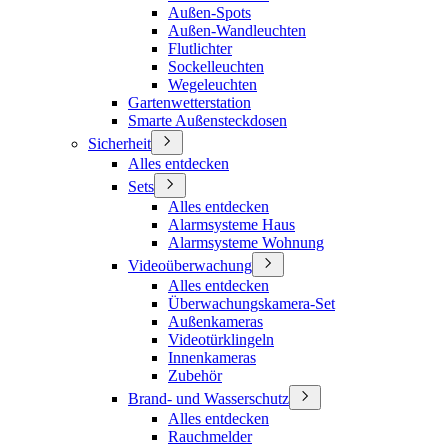
Außen-Spots
Außen-Wandleuchten
Flutlichter
Sockelleuchten
Wegeleuchten
Gartenwetterstation
Smarte Außensteckdosen
Sicherheit
Alles entdecken
Sets
Alles entdecken
Alarmsysteme Haus
Alarmsysteme Wohnung
Videoüberwachung
Alles entdecken
Überwachungskamera-Set
Außenkameras
Videotürklingeln
Innenkameras
Zubehör
Brand- und Wasserschutz
Alles entdecken
Rauchmelder