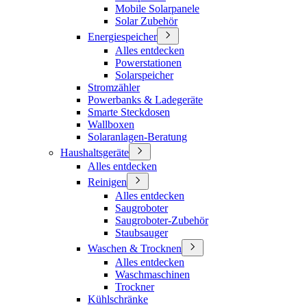
Mobile Solarpanele
Solar Zubehör
Energiespeicher
Alles entdecken
Powerstationen
Solarspeicher
Stromzähler
Powerbanks & Ladegeräte
Smarte Steckdosen
Wallboxen
Solaranlagen-Beratung
Haushaltsgeräte
Alles entdecken
Reinigen
Alles entdecken
Saugroboter
Saugroboter-Zubehör
Staubsauger
Waschen & Trocknen
Alles entdecken
Waschmaschinen
Trockner
Kühlschränke