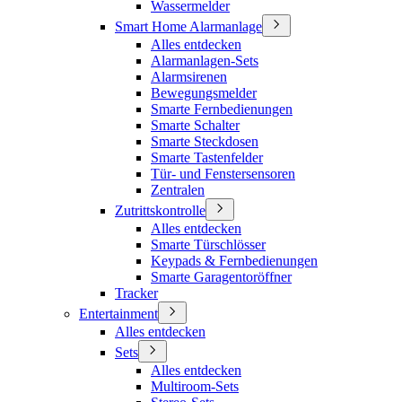
Wassermelder
Smart Home Alarmanlage
Alles entdecken
Alarmanlagen-Sets
Alarmsirenen
Bewegungsmelder
Smarte Fernbedienungen
Smarte Schalter
Smarte Steckdosen
Smarte Tastenfelder
Tür- und Fenstersensoren
Zentralen
Zutrittskontrolle
Alles entdecken
Smarte Türschlösser
Keypads & Fernbedienungen
Smarte Garagentoröffner
Tracker
Entertainment
Alles entdecken
Sets
Alles entdecken
Multiroom-Sets