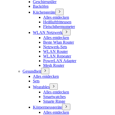
Geschirrspüler
Backöfen
Küchengeräte
Alles entdecken
Heißluftfritteusen
Fleischthermometer
WLAN Netzwerk
Alles entdecken
Beste Wlan Router
Netzwerk-Sets
WLAN Router
WLAN Repeater
PowerLAN Adapter
Mesh Router
Gesundheit
Alles entdecken
Sets
Wearables
Alles entdecken
Smartwatches
Smarte Ringe
Körpermessgeräte
Alles entdecken