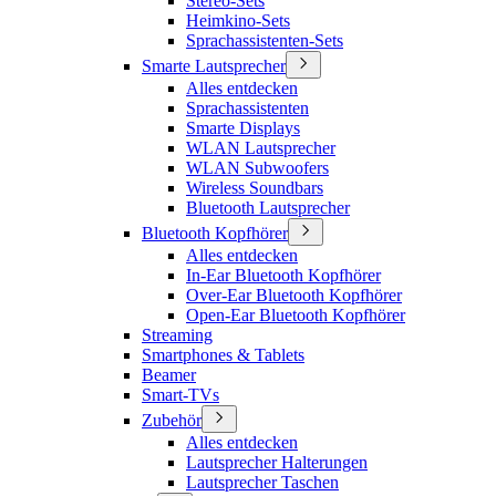
Stereo-Sets
Heimkino-Sets
Sprachassistenten-Sets
Smarte Lautsprecher
Alles entdecken
Sprachassistenten
Smarte Displays
WLAN Lautsprecher
WLAN Subwoofers
Wireless Soundbars
Bluetooth Lautsprecher
Bluetooth Kopfhörer
Alles entdecken
In-Ear Bluetooth Kopfhörer
Over-Ear Bluetooth Kopfhörer
Open-Ear Bluetooth Kopfhörer
Streaming
Smartphones & Tablets
Beamer
Smart-TVs
Zubehör
Alles entdecken
Lautsprecher Halterungen
Lautsprecher Taschen