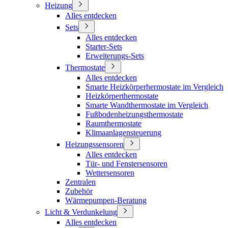
Heizung
Alles entdecken
Sets
Alles entdecken
Starter-Sets
Erweiterungs-Sets
Thermostate
Alles entdecken
Smarte Heizkörperhermostate im Vergleich
Heizkörperthermostate
Smarte Wandthermostate im Vergleich
Fußbodenheizungsthermostate
Raumthermostate
Klimaanlagensteuerung
Heizungssensoren
Alles entdecken
Tür- und Fenstersensoren
Wettersensoren
Zentralen
Zubehör
Wärmepumpen-Beratung
Licht & Verdunkelung
Alles entdecken