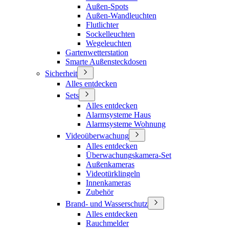
Außen-Spots
Außen-Wandleuchten
Flutlichter
Sockelleuchten
Wegeleuchten
Gartenwetterstation
Smarte Außensteckdosen
Sicherheit
Alles entdecken
Sets
Alles entdecken
Alarmsysteme Haus
Alarmsysteme Wohnung
Videoüberwachung
Alles entdecken
Überwachungskamera-Set
Außenkameras
Videotürklingeln
Innenkameras
Zubehör
Brand- und Wasserschutz
Alles entdecken
Rauchmelder