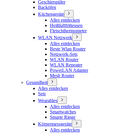
Geschirrspüler
Backöfen
Küchengeräte
Alles entdecken
Heißluftfritteusen
Fleischthermometer
WLAN Netzwerk
Alles entdecken
Beste Wlan Router
Netzwerk-Sets
WLAN Router
WLAN Repeater
PowerLAN Adapter
Mesh Router
Gesundheit
Alles entdecken
Sets
Wearables
Alles entdecken
Smartwatches
Smarte Ringe
Körpermessgeräte
Alles entdecken