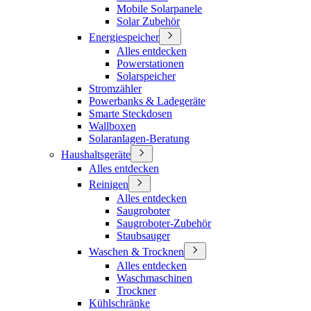
Mobile Solarpanele
Solar Zubehör
Energiespeicher
Alles entdecken
Powerstationen
Solarspeicher
Stromzähler
Powerbanks & Ladegeräte
Smarte Steckdosen
Wallboxen
Solaranlagen-Beratung
Haushaltsgeräte
Alles entdecken
Reinigen
Alles entdecken
Saugroboter
Saugroboter-Zubehör
Staubsauger
Waschen & Trocknen
Alles entdecken
Waschmaschinen
Trockner
Kühlschränke