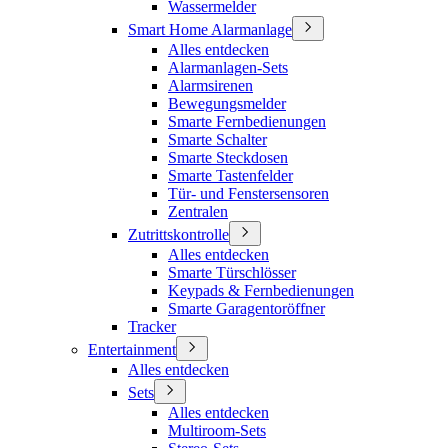
Wassermelder
Smart Home Alarmanlage
Alles entdecken
Alarmanlagen-Sets
Alarmsirenen
Bewegungsmelder
Smarte Fernbedienungen
Smarte Schalter
Smarte Steckdosen
Smarte Tastenfelder
Tür- und Fenstersensoren
Zentralen
Zutrittskontrolle
Alles entdecken
Smarte Türschlösser
Keypads & Fernbedienungen
Smarte Garagentoröffner
Tracker
Entertainment
Alles entdecken
Sets
Alles entdecken
Multiroom-Sets