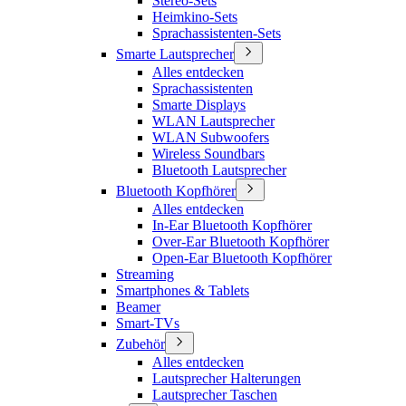
Stereo-Sets
Heimkino-Sets
Sprachassistenten-Sets
Smarte Lautsprecher
Alles entdecken
Sprachassistenten
Smarte Displays
WLAN Lautsprecher
WLAN Subwoofers
Wireless Soundbars
Bluetooth Lautsprecher
Bluetooth Kopfhörer
Alles entdecken
In-Ear Bluetooth Kopfhörer
Over-Ear Bluetooth Kopfhörer
Open-Ear Bluetooth Kopfhörer
Streaming
Smartphones & Tablets
Beamer
Smart-TVs
Zubehör
Alles entdecken
Lautsprecher Halterungen
Lautsprecher Taschen