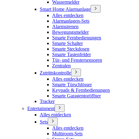
Wassermelder
Smart Home Alarmanlage
Alles entdecken
Alarmanlagen-Sets
Alarmsirenen
Bewegungsmelder
Smarte Fernbedienungen
Smarte Schalter
Smarte Steckdosen
Smarte Tastenfelder
Tür- und Fenstersensoren
Zentralen
Zutrittskontrolle
Alles entdecken
Smarte Türschlösser
Keypads & Fernbedienungen
Smarte Garagentoröffner
Tracker
Entertainment
Alles entdecken
Sets
Alles entdecken
Multiroom-Sets