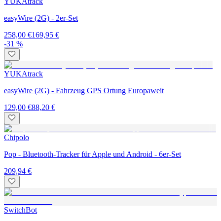
YUKAtrack
easyWire (2G) - 2er-Set
258,00 €
169,95 €
-31 %
YUKAtrack
easyWire (2G) - Fahrzeug GPS Ortung Europaweit
129,00 €
88,20 €
Chipolo
Pop - Bluetooth-Tracker für Apple und Android - 6er-Set
209,94 €
SwitchBot