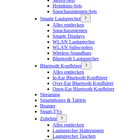
Stereo-Sets
Heimkino-Sets
Sprachassistenten-Sets
Smarte Lautsprecher
Alles entdecken
Sprachassistenten
Smarte Displays
WLAN Lautsprecher
WLAN Subwoofers
Wireless Soundbars
Bluetooth Lautsprecher
Bluetooth Kopfhörer
Alles entdecken
In-Ear Bluetooth Kopfhörer
Over-Ear Bluetooth Kopfhörer
Open-Ear Bluetooth Kopfhörer
Streaming
Smartphones & Tablets
Beamer
Smart-TVs
Zubehör
Alles entdecken
Lautsprecher Halterungen
Lautsprecher Taschen