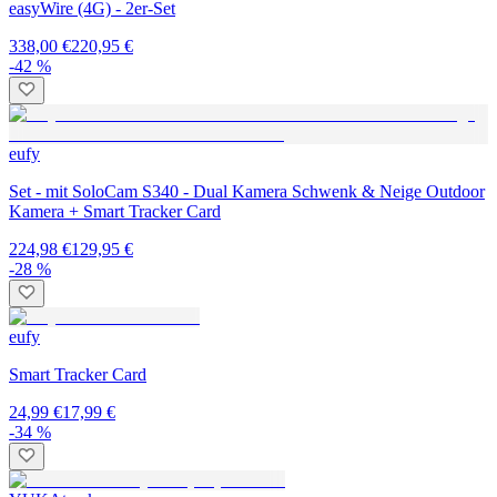
easyWire (4G) - 2er-Set
338,00 €
220,95 €
-42 %
eufy
Set - mit SoloCam S340 - Dual Kamera Schwenk & Neige Outdoor
Kamera + Smart Tracker Card
224,98 €
129,95 €
-28 %
eufy
Smart Tracker Card
24,99 €
17,99 €
-34 %