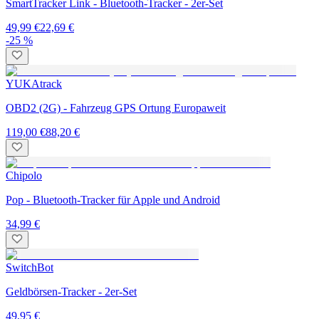
SmartTracker Link - Bluetooth-Tracker - 2er-Set
49,99 €
22,69 €
-25 %
YUKAtrack
OBD2 (2G) - Fahrzeug GPS Ortung Europaweit
119,00 €
88,20 €
Chipolo
Pop - Bluetooth-Tracker für Apple und Android
34,99 €
SwitchBot
Geldbörsen-Tracker - 2er-Set
49,95 €