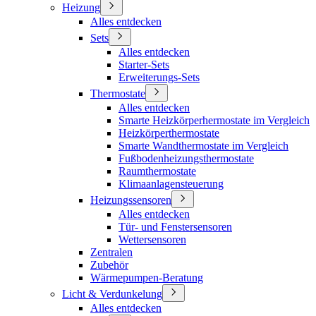
Heizung
Alles entdecken
Sets
Alles entdecken
Starter-Sets
Erweiterungs-Sets
Thermostate
Alles entdecken
Smarte Heizkörperhermostate im Vergleich
Heizkörperthermostate
Smarte Wandthermostate im Vergleich
Fußbodenheizungsthermostate
Raumthermostate
Klimaanlagensteuerung
Heizungssensoren
Alles entdecken
Tür- und Fenstersensoren
Wettersensoren
Zentralen
Zubehör
Wärmepumpen-Beratung
Licht & Verdunkelung
Alles entdecken