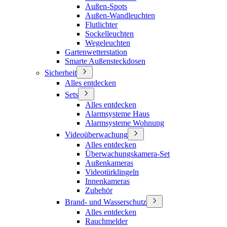
Außen-Spots
Außen-Wandleuchten
Flutlichter
Sockelleuchten
Wegeleuchten
Gartenwetterstation
Smarte Außensteckdosen
Sicherheit
Alles entdecken
Sets
Alles entdecken
Alarmsysteme Haus
Alarmsysteme Wohnung
Videoüberwachung
Alles entdecken
Überwachungskamera-Set
Außenkameras
Videotürklingeln
Innenkameras
Zubehör
Brand- und Wasserschutz
Alles entdecken
Rauchmelder