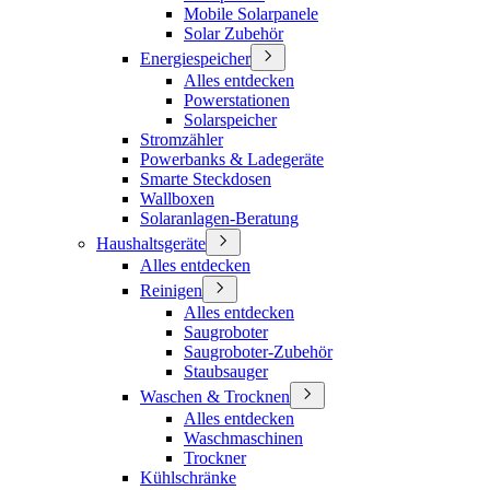
Mobile Solarpanele
Solar Zubehör
Energiespeicher
Alles entdecken
Powerstationen
Solarspeicher
Stromzähler
Powerbanks & Ladegeräte
Smarte Steckdosen
Wallboxen
Solaranlagen-Beratung
Haushaltsgeräte
Alles entdecken
Reinigen
Alles entdecken
Saugroboter
Saugroboter-Zubehör
Staubsauger
Waschen & Trocknen
Alles entdecken
Waschmaschinen
Trockner
Kühlschränke