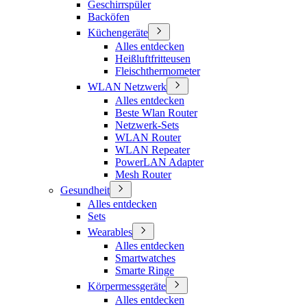
Geschirrspüler
Backöfen
Küchengeräte
Alles entdecken
Heißluftfritteusen
Fleischthermometer
WLAN Netzwerk
Alles entdecken
Beste Wlan Router
Netzwerk-Sets
WLAN Router
WLAN Repeater
PowerLAN Adapter
Mesh Router
Gesundheit
Alles entdecken
Sets
Wearables
Alles entdecken
Smartwatches
Smarte Ringe
Körpermessgeräte
Alles entdecken