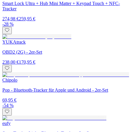
Smart Lock Ultra + Hub Mini Matter + Keypad Touch + NFC-
Tracker
274,98 €
259,95 €
-28 %
YUKAtrack
OBD2 (2G) - 2er-Set
238,00 €
170,95 €
Chipolo
Pop - Bluetooth-Tracker für Apple und Android - 2er-Set
69,95 €
-54 %
eufy