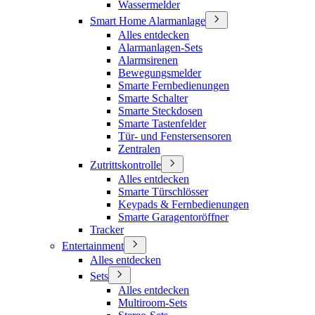
Wassermelder
Smart Home Alarmanlage
Alles entdecken
Alarmanlagen-Sets
Alarmsirenen
Bewegungsmelder
Smarte Fernbedienungen
Smarte Schalter
Smarte Steckdosen
Smarte Tastenfelder
Tür- und Fenstersensoren
Zentralen
Zutrittskontrolle
Alles entdecken
Smarte Türschlösser
Keypads & Fernbedienungen
Smarte Garagentoröffner
Tracker
Entertainment
Alles entdecken
Sets
Alles entdecken
Multiroom-Sets