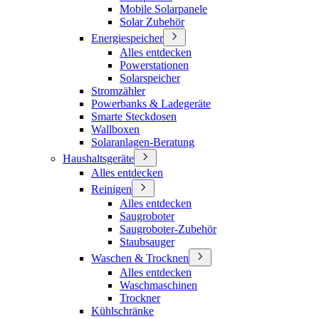
Mobile Solarpanele
Solar Zubehör
Energiespeicher
Alles entdecken
Powerstationen
Solarspeicher
Stromzähler
Powerbanks & Ladegeräte
Smarte Steckdosen
Wallboxen
Solaranlagen-Beratung
Haushaltsgeräte
Alles entdecken
Reinigen
Alles entdecken
Saugroboter
Saugroboter-Zubehör
Staubsauger
Waschen & Trocknen
Alles entdecken
Waschmaschinen
Trockner
Kühlschränke