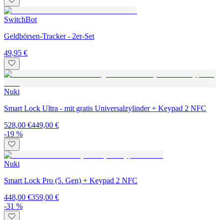
SwitchBot
Geldbörsen-Tracker - 2er-Set
49,95 €
Nuki
Smart Lock Ultra - mit gratis Universalzylinder + Keypad 2 NFC
528,00 €
449,00 €
-19 %
Nuki
Smart Lock Pro (5. Gen) + Keypad 2 NFC
448,00 €
359,00 €
-31 %