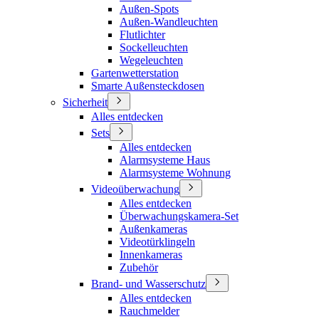
Außen-Spots
Außen-Wandleuchten
Flutlichter
Sockelleuchten
Wegeleuchten
Gartenwetterstation
Smarte Außensteckdosen
Sicherheit
Alles entdecken
Sets
Alles entdecken
Alarmsysteme Haus
Alarmsysteme Wohnung
Videoüberwachung
Alles entdecken
Überwachungskamera-Set
Außenkameras
Videotürklingeln
Innenkameras
Zubehör
Brand- und Wasserschutz
Alles entdecken
Rauchmelder