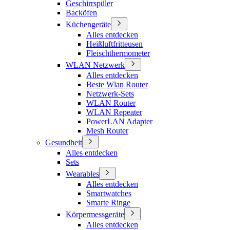
Geschirrspüler
Backöfen
Küchengeräte
Alles entdecken
Heißluftfritteusen
Fleischthermometer
WLAN Netzwerk
Alles entdecken
Beste Wlan Router
Netzwerk-Sets
WLAN Router
WLAN Repeater
PowerLAN Adapter
Mesh Router
Gesundheit
Alles entdecken
Sets
Wearables
Alles entdecken
Smartwatches
Smarte Ringe
Körpermessgeräte
Alles entdecken