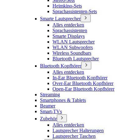
Stereo-Sets
Heimkino-Sets
Sprachassistenten-Sets
Smarte Lautsprecher
Alles entdecken
Sprachassistenten
Smarte Displays
WLAN Lautsprecher
WLAN Subwoofers
Wireless Soundbars
Bluetooth Lautsprecher
Bluetooth Kopfhörer
Alles entdecken
In-Ear Bluetooth Kopfhörer
Over-Ear Bluetooth Kopfhörer
Open-Ear Bluetooth Kopfhörer
Streaming
Smartphones & Tablets
Beamer
Smart-TVs
Zubehör
Alles entdecken
Lautsprecher Halterungen
Lautsprecher Taschen