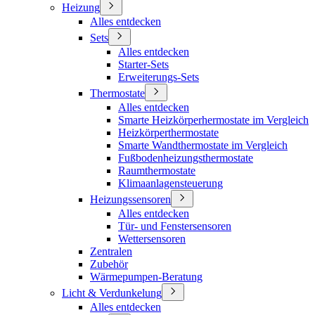
Heizung
Alles entdecken
Sets
Alles entdecken
Starter-Sets
Erweiterungs-Sets
Thermostate
Alles entdecken
Smarte Heizkörperhermostate im Vergleich
Heizkörperthermostate
Smarte Wandthermostate im Vergleich
Fußbodenheizungsthermostate
Raumthermostate
Klimaanlagensteuerung
Heizungssensoren
Alles entdecken
Tür- und Fenstersensoren
Wettersensoren
Zentralen
Zubehör
Wärmepumpen-Beratung
Licht & Verdunkelung
Alles entdecken