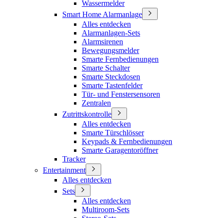
Wassermelder
Smart Home Alarmanlage
Alles entdecken
Alarmanlagen-Sets
Alarmsirenen
Bewegungsmelder
Smarte Fernbedienungen
Smarte Schalter
Smarte Steckdosen
Smarte Tastenfelder
Tür- und Fenstersensoren
Zentralen
Zutrittskontrolle
Alles entdecken
Smarte Türschlösser
Keypads & Fernbedienungen
Smarte Garagentoröffner
Tracker
Entertainment
Alles entdecken
Sets
Alles entdecken
Multiroom-Sets