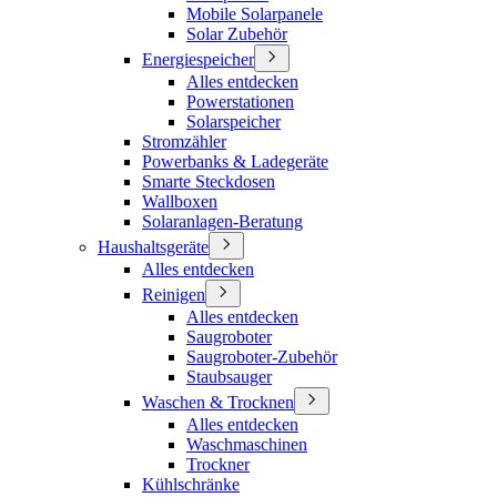
Mobile Solarpanele
Solar Zubehör
Energiespeicher
Alles entdecken
Powerstationen
Solarspeicher
Stromzähler
Powerbanks & Ladegeräte
Smarte Steckdosen
Wallboxen
Solaranlagen-Beratung
Haushaltsgeräte
Alles entdecken
Reinigen
Alles entdecken
Saugroboter
Saugroboter-Zubehör
Staubsauger
Waschen & Trocknen
Alles entdecken
Waschmaschinen
Trockner
Kühlschränke