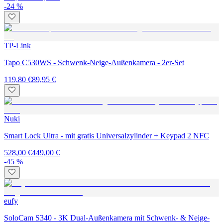
-24 %
TP-Link
Tapo C530WS - Schwenk-Neige-Außenkamera - 2er-Set
119,80 €
89,95 €
Nuki
Smart Lock Ultra - mit gratis Universalzylinder + Keypad 2 NFC
528,00 €
449,00 €
-45 %
eufy
SoloCam S340 - 3K Dual-Außenkamera mit Schwenk- & Neige-