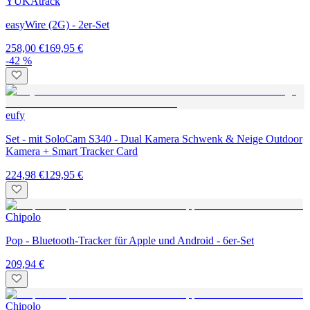
YUKAtrack
easyWire (2G) - 2er-Set
258,00 €
169,95 €
-42 %
eufy
Set - mit SoloCam S340 - Dual Kamera Schwenk & Neige Outdoor
Kamera + Smart Tracker Card
224,98 €
129,95 €
Chipolo
Pop - Bluetooth-Tracker für Apple und Android - 6er-Set
209,94 €
Chipolo