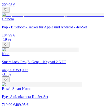
209,98 €
Chipolo
Pop - Bluetooth-Tracker für Apple und Android - 4er-Set
104,99 €
-19 %
Nuki
Smart Lock Pro (5. Gen) + Keypad 2 NFC
448,00 €
359,00 €
-31 %
Bosch Smart Home
Eyes Außenkamera II - 2er-Set
719,90 €
489,95 €