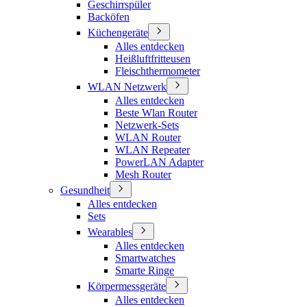
Geschirrspüler
Backöfen
Küchengeräte
Alles entdecken
Heißluftfritteusen
Fleischthermometer
WLAN Netzwerk
Alles entdecken
Beste Wlan Router
Netzwerk-Sets
WLAN Router
WLAN Repeater
PowerLAN Adapter
Mesh Router
Gesundheit
Alles entdecken
Sets
Wearables
Alles entdecken
Smartwatches
Smarte Ringe
Körpermessgeräte
Alles entdecken