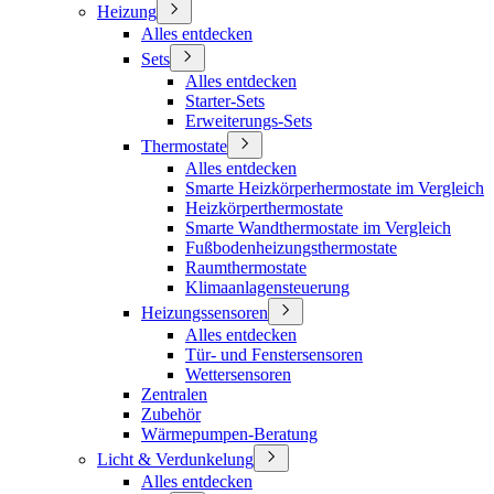
Heizung
Alles entdecken
Sets
Alles entdecken
Starter-Sets
Erweiterungs-Sets
Thermostate
Alles entdecken
Smarte Heizkörperhermostate im Vergleich
Heizkörperthermostate
Smarte Wandthermostate im Vergleich
Fußbodenheizungsthermostate
Raumthermostate
Klimaanlagensteuerung
Heizungssensoren
Alles entdecken
Tür- und Fenstersensoren
Wettersensoren
Zentralen
Zubehör
Wärmepumpen-Beratung
Licht & Verdunkelung
Alles entdecken