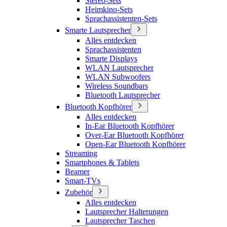
Stereo-Sets
Heimkino-Sets
Sprachassistenten-Sets
Smarte Lautsprecher
Alles entdecken
Sprachassistenten
Smarte Displays
WLAN Lautsprecher
WLAN Subwoofers
Wireless Soundbars
Bluetooth Lautsprecher
Bluetooth Kopfhörer
Alles entdecken
In-Ear Bluetooth Kopfhörer
Over-Ear Bluetooth Kopfhörer
Open-Ear Bluetooth Kopfhörer
Streaming
Smartphones & Tablets
Beamer
Smart-TVs
Zubehör
Alles entdecken
Lautsprecher Halterungen
Lautsprecher Taschen