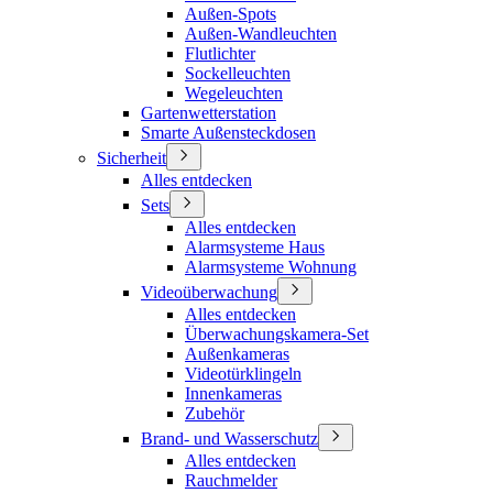
Außen-Spots
Außen-Wandleuchten
Flutlichter
Sockelleuchten
Wegeleuchten
Gartenwetterstation
Smarte Außensteckdosen
Sicherheit
Alles entdecken
Sets
Alles entdecken
Alarmsysteme Haus
Alarmsysteme Wohnung
Videoüberwachung
Alles entdecken
Überwachungskamera-Set
Außenkameras
Videotürklingeln
Innenkameras
Zubehör
Brand- und Wasserschutz
Alles entdecken
Rauchmelder