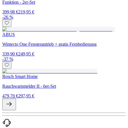
Funktion - 2er-Set
399,98 €
219,95 €
-26 %
ABUS
Wintecto One Fensterantrieb + gratis Fernbedienung
339,90 €
249,95 €
-37 %
Bosch Smart Home
Rauchwarnmelder II - 6er-Set
479,70 €
297,95 €