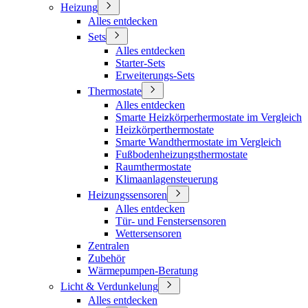
Heizung
Alles entdecken
Sets
Alles entdecken
Starter-Sets
Erweiterungs-Sets
Thermostate
Alles entdecken
Smarte Heizkörperhermostate im Vergleich
Heizkörperthermostate
Smarte Wandthermostate im Vergleich
Fußbodenheizungsthermostate
Raumthermostate
Klimaanlagensteuerung
Heizungssensoren
Alles entdecken
Tür- und Fenstersensoren
Wettersensoren
Zentralen
Zubehör
Wärmepumpen-Beratung
Licht & Verdunkelung
Alles entdecken