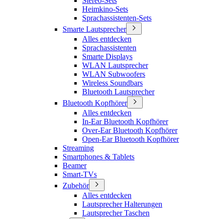
Stereo-Sets
Heimkino-Sets
Sprachassistenten-Sets
Smarte Lautsprecher
Alles entdecken
Sprachassistenten
Smarte Displays
WLAN Lautsprecher
WLAN Subwoofers
Wireless Soundbars
Bluetooth Lautsprecher
Bluetooth Kopfhörer
Alles entdecken
In-Ear Bluetooth Kopfhörer
Over-Ear Bluetooth Kopfhörer
Open-Ear Bluetooth Kopfhörer
Streaming
Smartphones & Tablets
Beamer
Smart-TVs
Zubehör
Alles entdecken
Lautsprecher Halterungen
Lautsprecher Taschen