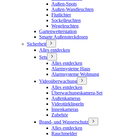
Außen-Spots
Außen-Wandleuchten
Flutlichter
Sockelleuchten
Wegeleuchten
Gartenwetterstation
Smarte Außensteckdosen
Sicherheit
Alles entdecken
Sets
Alles entdecken
Alarmsysteme Haus
Alarmsysteme Wohnung
Videoüberwachung
Alles entdecken
Überwachungskamera-Set
Außenkameras
Videotürklingeln
Innenkameras
Zubehör
Brand- und Wasserschutz
Alles entdecken
Rauchmelder