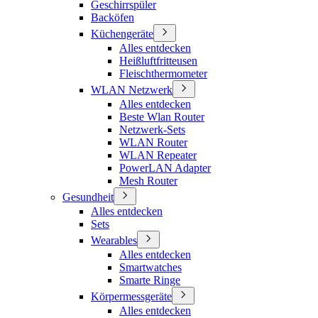
Geschirrspüler
Backöfen
Küchengeräte
Alles entdecken
Heißluftfritteusen
Fleischthermometer
WLAN Netzwerk
Alles entdecken
Beste Wlan Router
Netzwerk-Sets
WLAN Router
WLAN Repeater
PowerLAN Adapter
Mesh Router
Gesundheit
Alles entdecken
Sets
Wearables
Alles entdecken
Smartwatches
Smarte Ringe
Körpermessgeräte
Alles entdecken