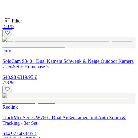
Filter
-50 %
eufy
SoloCam S340 - Dual Kamera Schwenk & Neige Outdoor Kamera
- 2er-Set + Homebase 3
648,98 €
319,95 €
-28 %
Reolink
TrackMix Series W760 - Dual Außenkamera mit Auto Zoom &
Tracking - 3er Set
614,97 €
439,95 €