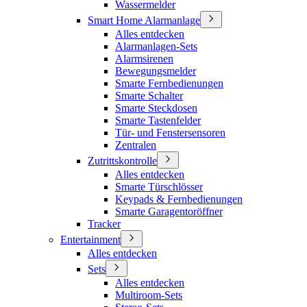
Wassermelder
Smart Home Alarmanlage
Alles entdecken
Alarmanlagen-Sets
Alarmsirenen
Bewegungsmelder
Smarte Fernbedienungen
Smarte Schalter
Smarte Steckdosen
Smarte Tastenfelder
Tür- und Fenstersensoren
Zentralen
Zutrittskontrolle
Alles entdecken
Smarte Türschlösser
Keypads & Fernbedienungen
Smarte Garagentoröffner
Tracker
Entertainment
Alles entdecken
Sets
Alles entdecken
Multiroom-Sets