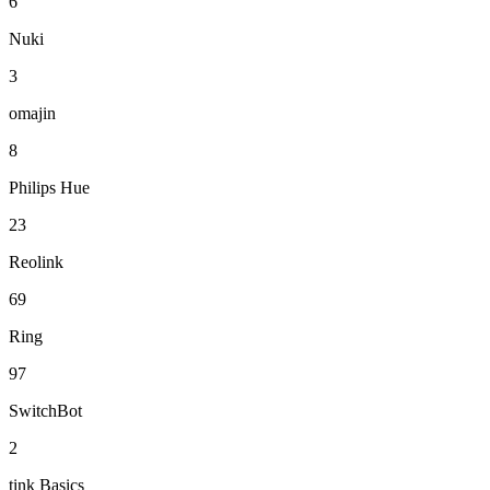
6
Nuki
3
omajin
8
Philips Hue
23
Reolink
69
Ring
97
SwitchBot
2
tink Basics