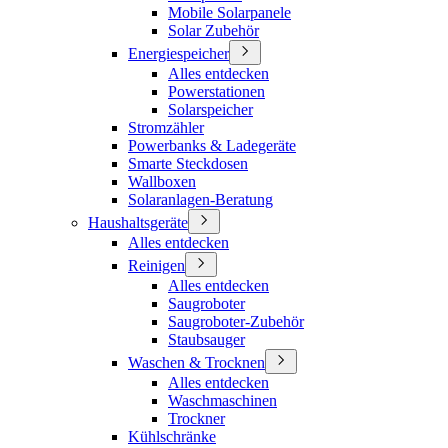
Mobile Solarpanele
Solar Zubehör
Energiespeicher
Alles entdecken
Powerstationen
Solarspeicher
Stromzähler
Powerbanks & Ladegeräte
Smarte Steckdosen
Wallboxen
Solaranlagen-Beratung
Haushaltsgeräte
Alles entdecken
Reinigen
Alles entdecken
Saugroboter
Saugroboter-Zubehör
Staubsauger
Waschen & Trocknen
Alles entdecken
Waschmaschinen
Trockner
Kühlschränke