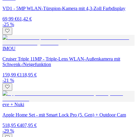
VD1 - 5MP WLAN-Türspion-Kamera mit 4,3-Zoll Farbdisplay
69,99 €
61,42 €
-25 %
IMOU
Cruiser Triple 11MP - Triple-Lens WLAN-Außenkamera mit
Schwenk-/Neigefunktion
159,99 €
118,95 €
-21 %
eve + Nuki
Apple Home Set - mit Smart Lock Pro (5. Gen) + Outdoor Cam
518,95 €
407,95 €
-29 %