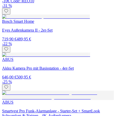
-10€ Code: REO10
-31 %
Bosch Smart Home
Eyes Außenkamera II - 2er-Set
719,90 €
489,95 €
-22 %
ABUS
Akku Kamera Pro mit Basisstation - 4er-Set
646,00 €
500,95 €
-25 %
ABUS
Smartvest Pro Funk-Alarmanlage - Starter-Set + SmartLook
Schwenken & Neigen - 4K-Außenkamera