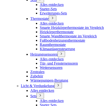
Alles entdecken
Starter-Sets
Erweiterungs-Sets
Thermostate
Alles entdecken
Smarte Heizkörperhermostate im Vergleich
Heizkörperthermostate
Smarte Wandthermostate im Vergleich
Fußbodenheizungsthermostate
Raumthermostate
Klimaanlagensteuerung
Heizungssensoren
Alles entdecken
Tür- und Fenstersensoren
Wettersensoren
Zentralen
Zubehör
Wärmepumpen-Beratung
Licht & Verdunkelung
Alles entdecken
Sets
Alles entdecken
Starter Sets