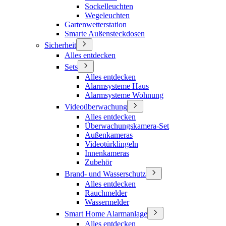
Sockelleuchten
Wegeleuchten
Gartenwetterstation
Smarte Außensteckdosen
Sicherheit
Alles entdecken
Sets
Alles entdecken
Alarmsysteme Haus
Alarmsysteme Wohnung
Videoüberwachung
Alles entdecken
Überwachungskamera-Set
Außenkameras
Videotürklingeln
Innenkameras
Zubehör
Brand- und Wasserschutz
Alles entdecken
Rauchmelder
Wassermelder
Smart Home Alarmanlage
Alles entdecken