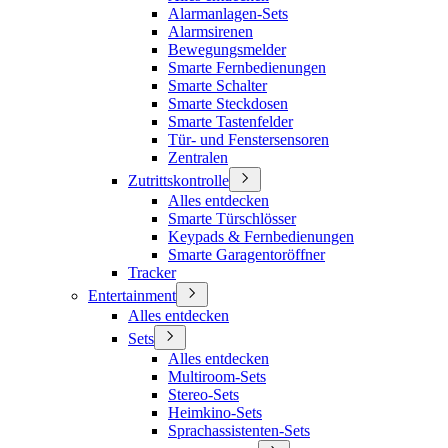
Alarmanlagen-Sets
Alarmsirenen
Bewegungsmelder
Smarte Fernbedienungen
Smarte Schalter
Smarte Steckdosen
Smarte Tastenfelder
Tür- und Fenstersensoren
Zentralen
Zutrittskontrolle
Alles entdecken
Smarte Türschlösser
Keypads & Fernbedienungen
Smarte Garagentoröffner
Tracker
Entertainment
Alles entdecken
Sets
Alles entdecken
Multiroom-Sets
Stereo-Sets
Heimkino-Sets
Sprachassistenten-Sets