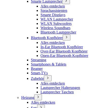
Smarte Lautsprecher
Alles entdecken
Sprachassistenten
Smarte Displays
WLAN Lautsprecher
WLAN Subwoofers
Wireless Soundbars
Bluetooth Lautsprecher
Bluetooth Kopfhörer
Alles entdecken
In-Ear Bluetooth Kopfhörer
Over-Ear Bluetooth Kopfhörer
Open-Ear Bluetooth Kopfhörer
Streaming
Smartphones & Tablets
Beamer
Smart-TVs
Zubehör
Alles entdecken
Lautsprecher Halterungen
Lautsprecher Taschen
Heizung
Alles entdecken
Sets