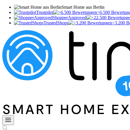
Smart Home aus Berlin
Trustpilot
>6.500 Bewertun
ShopperApproved
TrustedShops
>3.200 B