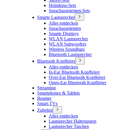
Stereo-Sets
Heimkino-Sets
Sprachassistenten-Sets
Smarte Lautsprecher
Alles entdecken
Sprachassistenten
Smarte Displays
WLAN Lautsprecher
WLAN Subwoofers
Wireless Soundbars
Bluetooth Lautsprecher
Bluetooth Kopfhörer
Alles entdecken
In-Ear Bluetooth Kopfhörer
Over-Ear Bluetooth Kopfhörer
Open-Ear Bluetooth Kopfhörer
Streaming
Smartphones & Tablets
Beamer
Smart-TVs
Zubehör
Alles entdecken
Lautsprecher Halterungen
Lautsprecher Taschen