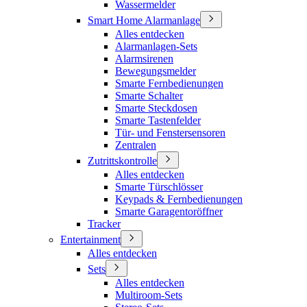
Wassermelder
Smart Home Alarmanlage
Alles entdecken
Alarmanlagen-Sets
Alarmsirenen
Bewegungsmelder
Smarte Fernbedienungen
Smarte Schalter
Smarte Steckdosen
Smarte Tastenfelder
Tür- und Fenstersensoren
Zentralen
Zutrittskontrolle
Alles entdecken
Smarte Türschlösser
Keypads & Fernbedienungen
Smarte Garagentoröffner
Tracker
Entertainment
Alles entdecken
Sets
Alles entdecken
Multiroom-Sets