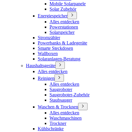
Mobile Solarpanele
Solar Zubehör
Energiespeicher
Alles entdecken
Powerstationen
Solarspeicher
Stromzähler
Powerbanks & Ladegeräte
Smarte Steckdosen
Wallboxen
Solaranlagen-Beratung
Haushaltsgeräte
Alles entdecken
Reinigen
Alles entdecken
Saugroboter
Saugroboter-Zubehör
Staubsauger
Waschen & Trocknen
Alles entdecken
Waschmaschinen
Trockner
Kühlschränke