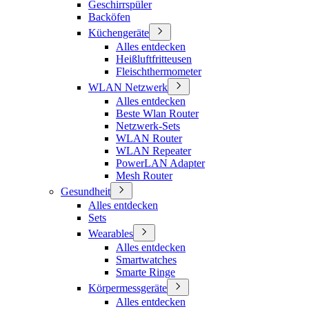
Geschirrspüler
Backöfen
Küchengeräte
Alles entdecken
Heißluftfritteusen
Fleischthermometer
WLAN Netzwerk
Alles entdecken
Beste Wlan Router
Netzwerk-Sets
WLAN Router
WLAN Repeater
PowerLAN Adapter
Mesh Router
Gesundheit
Alles entdecken
Sets
Wearables
Alles entdecken
Smartwatches
Smarte Ringe
Körpermessgeräte
Alles entdecken