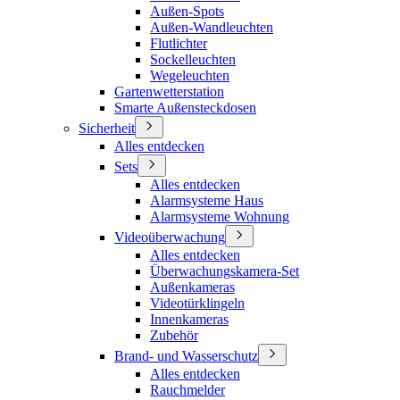
Außen-Spots
Außen-Wandleuchten
Flutlichter
Sockelleuchten
Wegeleuchten
Gartenwetterstation
Smarte Außensteckdosen
Sicherheit
Alles entdecken
Sets
Alles entdecken
Alarmsysteme Haus
Alarmsysteme Wohnung
Videoüberwachung
Alles entdecken
Überwachungskamera-Set
Außenkameras
Videotürklingeln
Innenkameras
Zubehör
Brand- und Wasserschutz
Alles entdecken
Rauchmelder