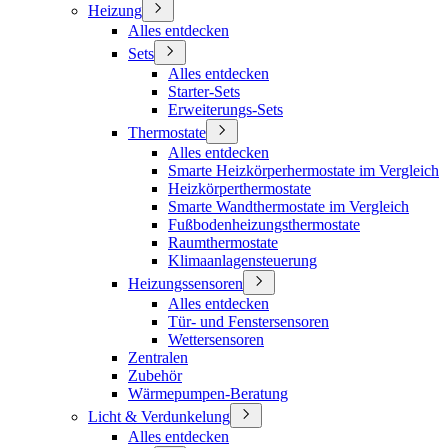
Heizung
Alles entdecken
Sets
Alles entdecken
Starter-Sets
Erweiterungs-Sets
Thermostate
Alles entdecken
Smarte Heizkörperhermostate im Vergleich
Heizkörperthermostate
Smarte Wandthermostate im Vergleich
Fußbodenheizungsthermostate
Raumthermostate
Klimaanlagensteuerung
Heizungssensoren
Alles entdecken
Tür- und Fenstersensoren
Wettersensoren
Zentralen
Zubehör
Wärmepumpen-Beratung
Licht & Verdunkelung
Alles entdecken