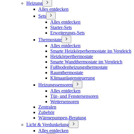
Heizung
Alles entdecken
Sets
Alles entdecken
Starter-Sets
Erweiterungs-Sets
Thermostate
Alles entdecken
Smarte Heizkörperhermostate im Vergleich
Heizkörperthermostate
Smarte Wandthermostate im Vergleich
Fußbodenheizungsthermostate
Raumthermostate
Klimaanlagensteuerung
Heizungssensoren
Alles entdecken
Tür- und Fenstersensoren
Wettersensoren
Zentralen
Zubehör
Wärmepumpen-Beratung
Licht & Verdunkelung
Alles entdecken