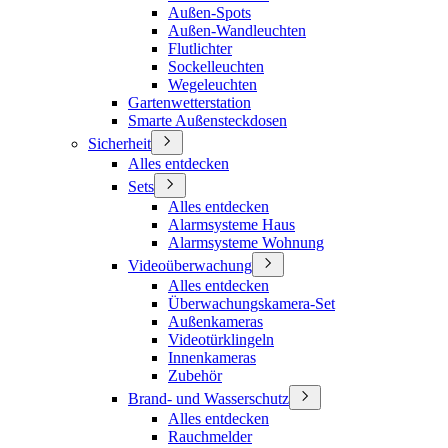
Außen-Spots
Außen-Wandleuchten
Flutlichter
Sockelleuchten
Wegeleuchten
Gartenwetterstation
Smarte Außensteckdosen
Sicherheit
Alles entdecken
Sets
Alles entdecken
Alarmsysteme Haus
Alarmsysteme Wohnung
Videoüberwachung
Alles entdecken
Überwachungskamera-Set
Außenkameras
Videotürklingeln
Innenkameras
Zubehör
Brand- und Wasserschutz
Alles entdecken
Rauchmelder