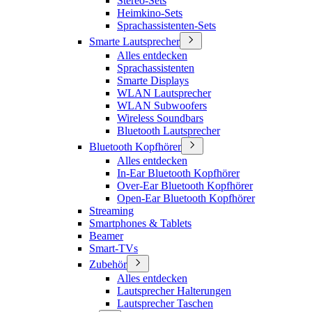
Stereo-Sets
Heimkino-Sets
Sprachassistenten-Sets
Smarte Lautsprecher
Alles entdecken
Sprachassistenten
Smarte Displays
WLAN Lautsprecher
WLAN Subwoofers
Wireless Soundbars
Bluetooth Lautsprecher
Bluetooth Kopfhörer
Alles entdecken
In-Ear Bluetooth Kopfhörer
Over-Ear Bluetooth Kopfhörer
Open-Ear Bluetooth Kopfhörer
Streaming
Smartphones & Tablets
Beamer
Smart-TVs
Zubehör
Alles entdecken
Lautsprecher Halterungen
Lautsprecher Taschen