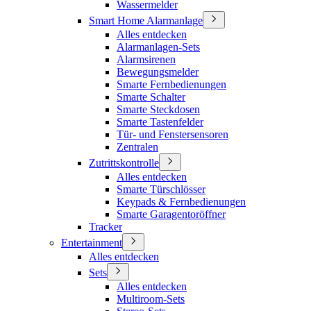
Wassermelder
Smart Home Alarmanlage
Alles entdecken
Alarmanlagen-Sets
Alarmsirenen
Bewegungsmelder
Smarte Fernbedienungen
Smarte Schalter
Smarte Steckdosen
Smarte Tastenfelder
Tür- und Fenstersensoren
Zentralen
Zutrittskontrolle
Alles entdecken
Smarte Türschlösser
Keypads & Fernbedienungen
Smarte Garagentoröffner
Tracker
Entertainment
Alles entdecken
Sets
Alles entdecken
Multiroom-Sets