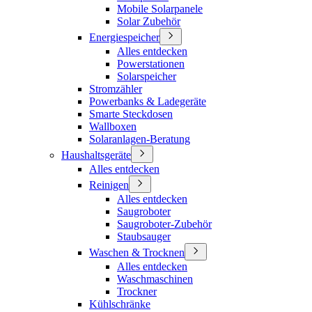
Mobile Solarpanele
Solar Zubehör
Energiespeicher
Alles entdecken
Powerstationen
Solarspeicher
Stromzähler
Powerbanks & Ladegeräte
Smarte Steckdosen
Wallboxen
Solaranlagen-Beratung
Haushaltsgeräte
Alles entdecken
Reinigen
Alles entdecken
Saugroboter
Saugroboter-Zubehör
Staubsauger
Waschen & Trocknen
Alles entdecken
Waschmaschinen
Trockner
Kühlschränke