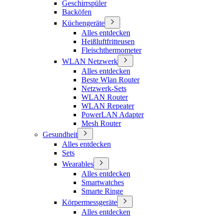
Geschirrspüler
Backöfen
Küchengeräte
Alles entdecken
Heißluftfritteusen
Fleischthermometer
WLAN Netzwerk
Alles entdecken
Beste Wlan Router
Netzwerk-Sets
WLAN Router
WLAN Repeater
PowerLAN Adapter
Mesh Router
Gesundheit
Alles entdecken
Sets
Wearables
Alles entdecken
Smartwatches
Smarte Ringe
Körpermessgeräte
Alles entdecken