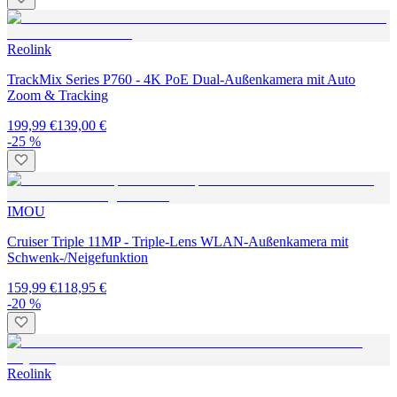
Reolink
TrackMix Series P760 - 4K PoE Dual-Außenkamera mit Auto
Zoom & Tracking
199,99 €
139,00 €
-25 %
IMOU
Cruiser Triple 11MP - Triple-Lens WLAN-Außenkamera mit
Schwenk-/Neigefunktion
159,99 €
118,95 €
-20 %
Reolink