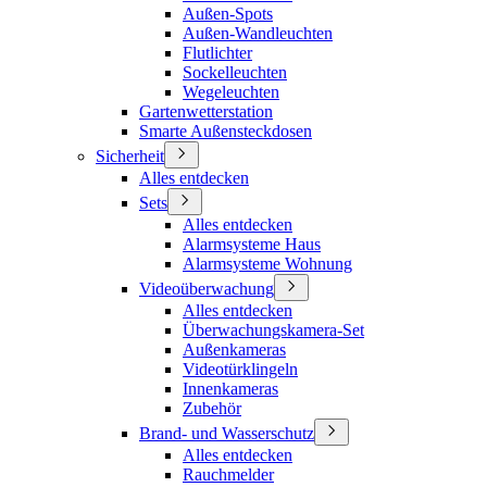
Außen-Spots
Außen-Wandleuchten
Flutlichter
Sockelleuchten
Wegeleuchten
Gartenwetterstation
Smarte Außensteckdosen
Sicherheit
Alles entdecken
Sets
Alles entdecken
Alarmsysteme Haus
Alarmsysteme Wohnung
Videoüberwachung
Alles entdecken
Überwachungskamera-Set
Außenkameras
Videotürklingeln
Innenkameras
Zubehör
Brand- und Wasserschutz
Alles entdecken
Rauchmelder