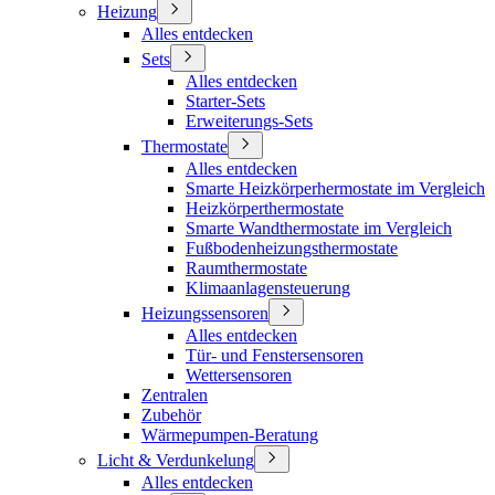
Heizung
Alles entdecken
Sets
Alles entdecken
Starter-Sets
Erweiterungs-Sets
Thermostate
Alles entdecken
Smarte Heizkörperhermostate im Vergleich
Heizkörperthermostate
Smarte Wandthermostate im Vergleich
Fußbodenheizungsthermostate
Raumthermostate
Klimaanlagensteuerung
Heizungssensoren
Alles entdecken
Tür- und Fenstersensoren
Wettersensoren
Zentralen
Zubehör
Wärmepumpen-Beratung
Licht & Verdunkelung
Alles entdecken