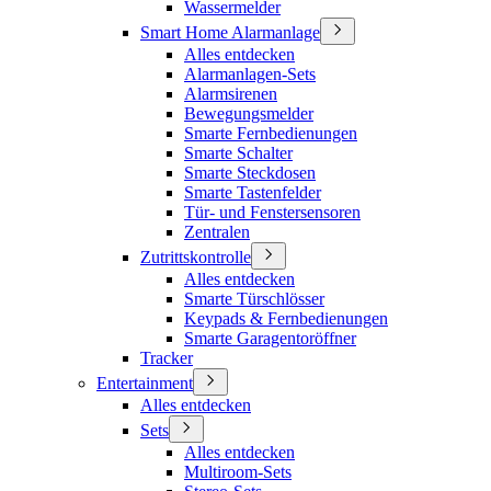
Wassermelder
Smart Home Alarmanlage
Alles entdecken
Alarmanlagen-Sets
Alarmsirenen
Bewegungsmelder
Smarte Fernbedienungen
Smarte Schalter
Smarte Steckdosen
Smarte Tastenfelder
Tür- und Fenstersensoren
Zentralen
Zutrittskontrolle
Alles entdecken
Smarte Türschlösser
Keypads & Fernbedienungen
Smarte Garagentoröffner
Tracker
Entertainment
Alles entdecken
Sets
Alles entdecken
Multiroom-Sets