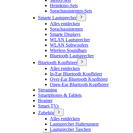
Stereo-Sets
Heimkino-Sets
Sprachassistenten-Sets
Smarte Lautsprecher
Alles entdecken
Sprachassistenten
Smarte Displays
WLAN Lautsprecher
WLAN Subwoofers
Wireless Soundbars
Bluetooth Lautsprecher
Bluetooth Kopfhörer
Alles entdecken
In-Ear Bluetooth Kopfhörer
Over-Ear Bluetooth Kopfhörer
Open-Ear Bluetooth Kopfhörer
Streaming
Smartphones & Tablets
Beamer
Smart-TVs
Zubehör
Alles entdecken
Lautsprecher Halterungen
Lautsprecher Taschen