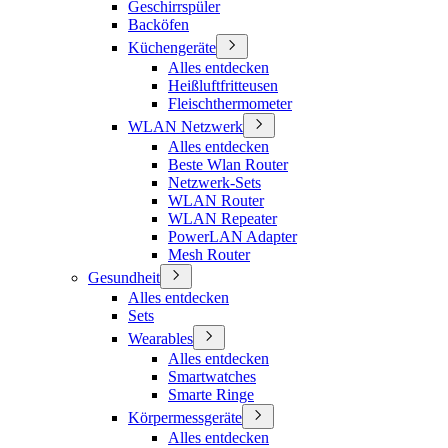
Geschirrspüler
Backöfen
Küchengeräte
Alles entdecken
Heißluftfritteusen
Fleischthermometer
WLAN Netzwerk
Alles entdecken
Beste Wlan Router
Netzwerk-Sets
WLAN Router
WLAN Repeater
PowerLAN Adapter
Mesh Router
Gesundheit
Alles entdecken
Sets
Wearables
Alles entdecken
Smartwatches
Smarte Ringe
Körpermessgeräte
Alles entdecken