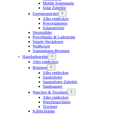
Mobile Solarpanele
Solar Zubehör
Energiespeicher
Alles entdecken
Powerstationen
Solarspeicher
Stromzähler
Powerbanks & Ladegeräte
Smarte Steckdosen
Wallboxen
Solaranlagen-Beratung
Haushaltsgeräte
Alles entdecken
Reinigen
Alles entdecken
Saugroboter
Saugroboter-Zubehör
Staubsauger
Waschen & Trocknen
Alles entdecken
Waschmaschinen
Trockner
Kühlschränke