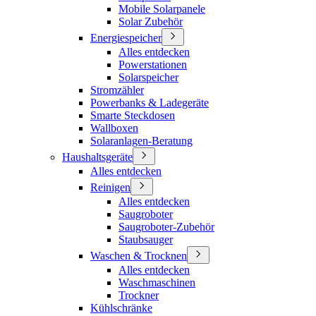
Mobile Solarpanele
Solar Zubehör
Energiespeicher
Alles entdecken
Powerstationen
Solarspeicher
Stromzähler
Powerbanks & Ladegeräte
Smarte Steckdosen
Wallboxen
Solaranlagen-Beratung
Haushaltsgeräte
Alles entdecken
Reinigen
Alles entdecken
Saugroboter
Saugroboter-Zubehör
Staubsauger
Waschen & Trocknen
Alles entdecken
Waschmaschinen
Trockner
Kühlschränke