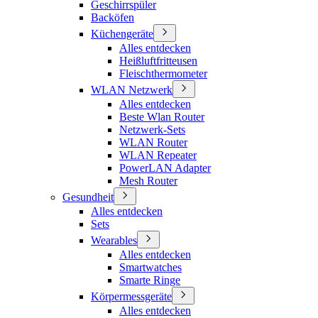
Geschirrspüler
Backöfen
Küchengeräte
Alles entdecken
Heißluftfritteusen
Fleischthermometer
WLAN Netzwerk
Alles entdecken
Beste Wlan Router
Netzwerk-Sets
WLAN Router
WLAN Repeater
PowerLAN Adapter
Mesh Router
Gesundheit
Alles entdecken
Sets
Wearables
Alles entdecken
Smartwatches
Smarte Ringe
Körpermessgeräte
Alles entdecken