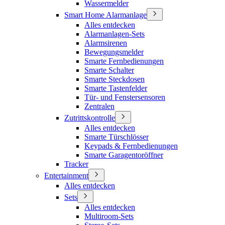
Wassermelder
Smart Home Alarmanlage
Alles entdecken
Alarmanlagen-Sets
Alarmsirenen
Bewegungsmelder
Smarte Fernbedienungen
Smarte Schalter
Smarte Steckdosen
Smarte Tastenfelder
Tür- und Fenstersensoren
Zentralen
Zutrittskontrolle
Alles entdecken
Smarte Türschlösser
Keypads & Fernbedienungen
Smarte Garagentoröffner
Tracker
Entertainment
Alles entdecken
Sets
Alles entdecken
Multiroom-Sets