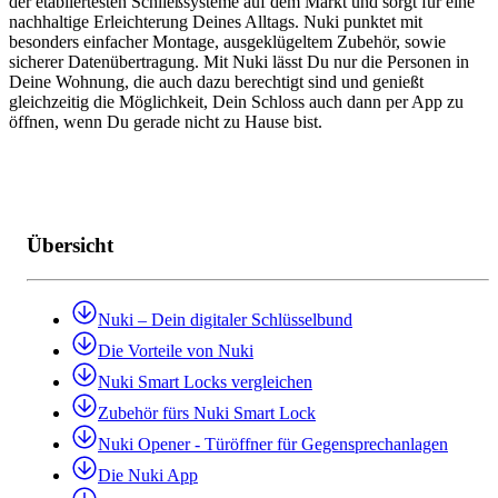
der etabliertesten Schließsysteme auf dem Markt und sorgt für eine
nachhaltige Erleichterung Deines Alltags. Nuki punktet mit
besonders einfacher Montage, ausgeklügeltem Zubehör, sowie
sicherer Datenübertragung. Mit Nuki lässt Du nur die Personen in
Deine Wohnung, die auch dazu berechtigt sind und genießt
gleichzeitig die Möglichkeit, Dein Schloss auch dann per App zu
öffnen, wenn Du gerade nicht zu Hause bist.
Übersicht
Nuki – Dein digitaler Schlüsselbund
Die Vorteile von Nuki
Nuki Smart Locks vergleichen
Zubehör fürs Nuki Smart Lock
Nuki Opener - Türöffner für Gegensprechanlagen
Die Nuki App