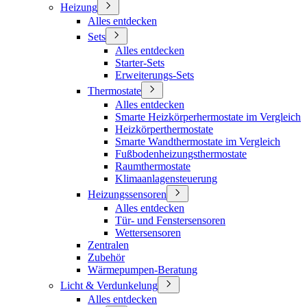
Heizung
Alles entdecken
Sets
Alles entdecken
Starter-Sets
Erweiterungs-Sets
Thermostate
Alles entdecken
Smarte Heizkörperhermostate im Vergleich
Heizkörperthermostate
Smarte Wandthermostate im Vergleich
Fußbodenheizungsthermostate
Raumthermostate
Klimaanlagensteuerung
Heizungssensoren
Alles entdecken
Tür- und Fenstersensoren
Wettersensoren
Zentralen
Zubehör
Wärmepumpen-Beratung
Licht & Verdunkelung
Alles entdecken