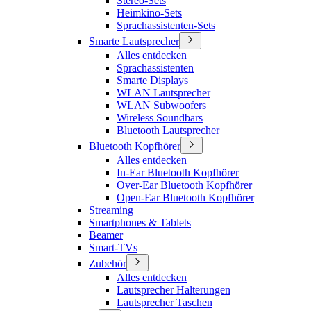
Stereo-Sets
Heimkino-Sets
Sprachassistenten-Sets
Smarte Lautsprecher
Alles entdecken
Sprachassistenten
Smarte Displays
WLAN Lautsprecher
WLAN Subwoofers
Wireless Soundbars
Bluetooth Lautsprecher
Bluetooth Kopfhörer
Alles entdecken
In-Ear Bluetooth Kopfhörer
Over-Ear Bluetooth Kopfhörer
Open-Ear Bluetooth Kopfhörer
Streaming
Smartphones & Tablets
Beamer
Smart-TVs
Zubehör
Alles entdecken
Lautsprecher Halterungen
Lautsprecher Taschen