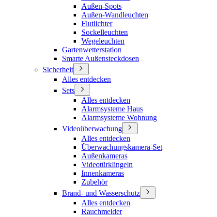
Außen-Spots
Außen-Wandleuchten
Flutlichter
Sockelleuchten
Wegeleuchten
Gartenwetterstation
Smarte Außensteckdosen
Sicherheit
Alles entdecken
Sets
Alles entdecken
Alarmsysteme Haus
Alarmsysteme Wohnung
Videoüberwachung
Alles entdecken
Überwachungskamera-Set
Außenkameras
Videotürklingeln
Innenkameras
Zubehör
Brand- und Wasserschutz
Alles entdecken
Rauchmelder