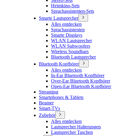
Stereo-Sets
Heimkino-Sets
Sprachassistenten-Sets
Smarte Lautsprecher
Alles entdecken
Sprachassistenten
Smarte Displays
WLAN Lautsprecher
WLAN Subwoofers
Wireless Soundbars
Bluetooth Lautsprecher
Bluetooth Kopfhörer
Alles entdecken
In-Ear Bluetooth Kopfhörer
Over-Ear Bluetooth Kopfhörer
Open-Ear Bluetooth Kopfhörer
Streaming
Smartphones & Tablets
Beamer
Smart-TVs
Zubehör
Alles entdecken
Lautsprecher Halterungen
Lautsprecher Taschen