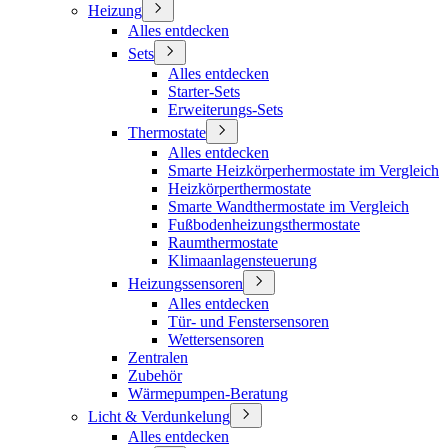
Heizung
Alles entdecken
Sets
Alles entdecken
Starter-Sets
Erweiterungs-Sets
Thermostate
Alles entdecken
Smarte Heizkörperhermostate im Vergleich
Heizkörperthermostate
Smarte Wandthermostate im Vergleich
Fußbodenheizungsthermostate
Raumthermostate
Klimaanlagensteuerung
Heizungssensoren
Alles entdecken
Tür- und Fenstersensoren
Wettersensoren
Zentralen
Zubehör
Wärmepumpen-Beratung
Licht & Verdunkelung
Alles entdecken