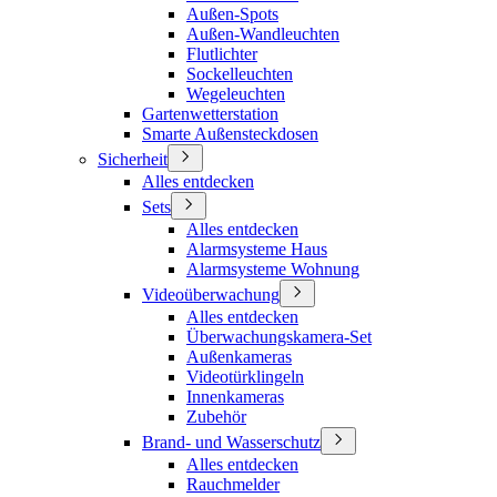
Außen-Spots
Außen-Wandleuchten
Flutlichter
Sockelleuchten
Wegeleuchten
Gartenwetterstation
Smarte Außensteckdosen
Sicherheit
Alles entdecken
Sets
Alles entdecken
Alarmsysteme Haus
Alarmsysteme Wohnung
Videoüberwachung
Alles entdecken
Überwachungskamera-Set
Außenkameras
Videotürklingeln
Innenkameras
Zubehör
Brand- und Wasserschutz
Alles entdecken
Rauchmelder