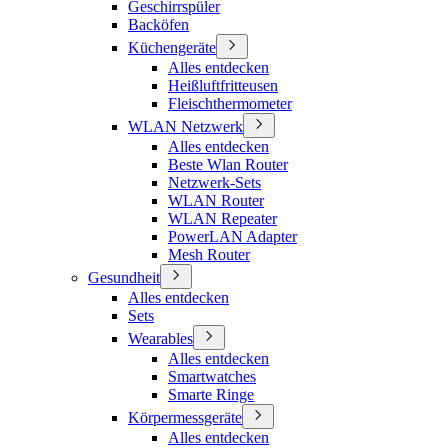
Geschirrspüler
Backöfen
Küchengeräte
Alles entdecken
Heißluftfritteusen
Fleischthermometer
WLAN Netzwerk
Alles entdecken
Beste Wlan Router
Netzwerk-Sets
WLAN Router
WLAN Repeater
PowerLAN Adapter
Mesh Router
Gesundheit
Alles entdecken
Sets
Wearables
Alles entdecken
Smartwatches
Smarte Ringe
Körpermessgeräte
Alles entdecken