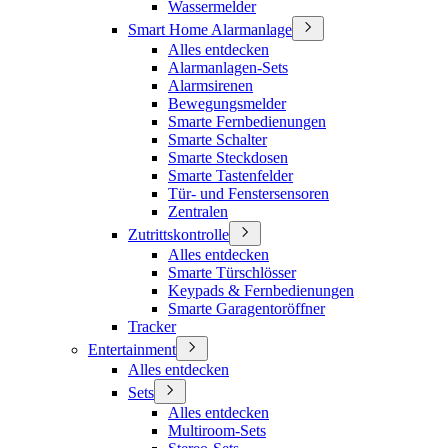
Wassermelder
Smart Home Alarmanlage
Alles entdecken
Alarmanlagen-Sets
Alarmsirenen
Bewegungsmelder
Smarte Fernbedienungen
Smarte Schalter
Smarte Steckdosen
Smarte Tastenfelder
Tür- und Fenstersensoren
Zentralen
Zutrittskontrolle
Alles entdecken
Smarte Türschlösser
Keypads & Fernbedienungen
Smarte Garagentoröffner
Tracker
Entertainment
Alles entdecken
Sets
Alles entdecken
Multiroom-Sets