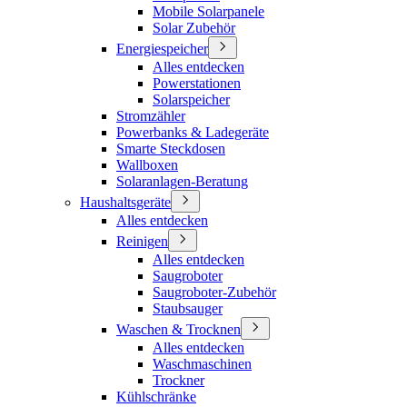
Mobile Solarpanele
Solar Zubehör
Energiespeicher
Alles entdecken
Powerstationen
Solarspeicher
Stromzähler
Powerbanks & Ladegeräte
Smarte Steckdosen
Wallboxen
Solaranlagen-Beratung
Haushaltsgeräte
Alles entdecken
Reinigen
Alles entdecken
Saugroboter
Saugroboter-Zubehör
Staubsauger
Waschen & Trocknen
Alles entdecken
Waschmaschinen
Trockner
Kühlschränke