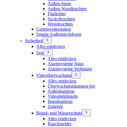
Außen-Spots
Außen-Wandleuchten
Flutlichter
Sockelleuchten
Wegeleuchten
Gartenwetterstation
Smarte Außensteckdosen
Sicherheit
Alles entdecken
Sets
Alles entdecken
Alarmsysteme Haus
Alarmsysteme Wohnung
Videoüberwachung
Alles entdecken
Überwachungskamera-Set
Außenkameras
Videotürklingeln
Innenkameras
Zubehör
Brand- und Wasserschutz
Alles entdecken
Rauchmelder