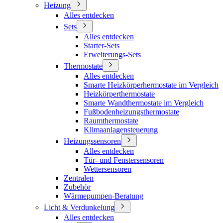
Heizung
Alles entdecken
Sets
Alles entdecken
Starter-Sets
Erweiterungs-Sets
Thermostate
Alles entdecken
Smarte Heizkörperhermostate im Vergleich
Heizkörperthermostate
Smarte Wandthermostate im Vergleich
Fußbodenheizungsthermostate
Raumthermostate
Klimaanlagensteuerung
Heizungssensoren
Alles entdecken
Tür- und Fenstersensoren
Wettersensoren
Zentralen
Zubehör
Wärmepumpen-Beratung
Licht & Verdunkelung
Alles entdecken