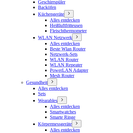
Geschirrspüler
Backöfen
Küchengeräte
Alles entdecken
Heißluftfritteusen
Fleischthermometer
WLAN Netzwerk
Alles entdecken
Beste Wlan Router
Netzwerk-Sets
WLAN Router
WLAN Repeater
PowerLAN Adapter
Mesh Router
Gesundheit
Alles entdecken
Sets
Wearables
Alles entdecken
Smartwatches
Smarte Ringe
Körpermessgeräte
Alles entdecken