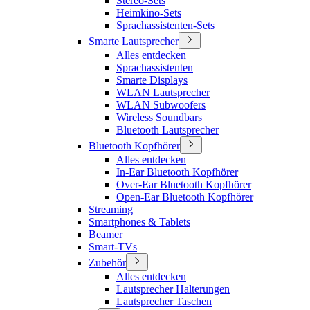
Stereo-Sets
Heimkino-Sets
Sprachassistenten-Sets
Smarte Lautsprecher
Alles entdecken
Sprachassistenten
Smarte Displays
WLAN Lautsprecher
WLAN Subwoofers
Wireless Soundbars
Bluetooth Lautsprecher
Bluetooth Kopfhörer
Alles entdecken
In-Ear Bluetooth Kopfhörer
Over-Ear Bluetooth Kopfhörer
Open-Ear Bluetooth Kopfhörer
Streaming
Smartphones & Tablets
Beamer
Smart-TVs
Zubehör
Alles entdecken
Lautsprecher Halterungen
Lautsprecher Taschen