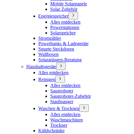
Mobile Solarpanele
Solar Zubehör
Energiespeicher
Alles entdecken
Powerstationen
Solarspeicher
Stromzähler
Powerbanks & Ladegeräte
Smarte Steckdosen
Wallboxen
Solaranlagen-Beratung
Haushaltsgeräte
Alles entdecken
Reinigen
Alles entdecken
Saugroboter
Saugroboter-Zubehör
Staubsauger
Waschen & Trocknen
Alles entdecken
Waschmaschinen
Trockner
Kühlschränke