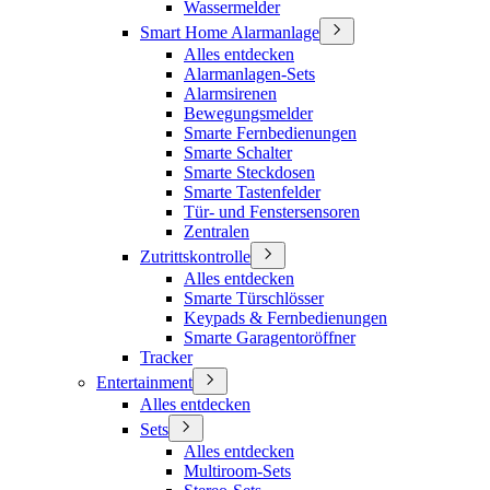
Wassermelder
Smart Home Alarmanlage
Alles entdecken
Alarmanlagen-Sets
Alarmsirenen
Bewegungsmelder
Smarte Fernbedienungen
Smarte Schalter
Smarte Steckdosen
Smarte Tastenfelder
Tür- und Fenstersensoren
Zentralen
Zutrittskontrolle
Alles entdecken
Smarte Türschlösser
Keypads & Fernbedienungen
Smarte Garagentoröffner
Tracker
Entertainment
Alles entdecken
Sets
Alles entdecken
Multiroom-Sets