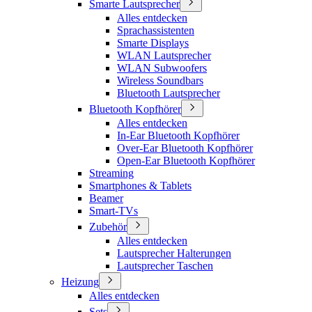
Smarte Lautsprecher
Alles entdecken
Sprachassistenten
Smarte Displays
WLAN Lautsprecher
WLAN Subwoofers
Wireless Soundbars
Bluetooth Lautsprecher
Bluetooth Kopfhörer
Alles entdecken
In-Ear Bluetooth Kopfhörer
Over-Ear Bluetooth Kopfhörer
Open-Ear Bluetooth Kopfhörer
Streaming
Smartphones & Tablets
Beamer
Smart-TVs
Zubehör
Alles entdecken
Lautsprecher Halterungen
Lautsprecher Taschen
Heizung
Alles entdecken
Sets