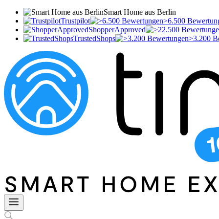
Smart Home aus Berlin
Trustpilot
>6.500 Bewertun
ShopperApproved
TrustedShops
>3.200 B