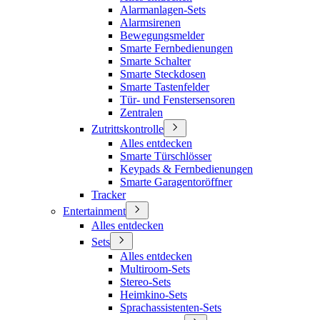
Alarmanlagen-Sets
Alarmsirenen
Bewegungsmelder
Smarte Fernbedienungen
Smarte Schalter
Smarte Steckdosen
Smarte Tastenfelder
Tür- und Fenstersensoren
Zentralen
Zutrittskontrolle
Alles entdecken
Smarte Türschlösser
Keypads & Fernbedienungen
Smarte Garagentoröffner
Tracker
Entertainment
Alles entdecken
Sets
Alles entdecken
Multiroom-Sets
Stereo-Sets
Heimkino-Sets
Sprachassistenten-Sets