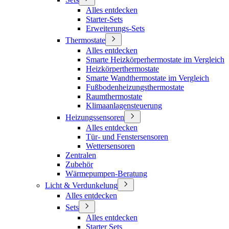
Alles entdecken
Starter-Sets
Erweiterungs-Sets
Thermostate
Alles entdecken
Smarte Heizkörperhermostate im Vergleich
Heizkörperthermostate
Smarte Wandthermostate im Vergleich
Fußbodenheizungsthermostate
Raumthermostate
Klimaanlagensteuerung
Heizungssensoren
Alles entdecken
Tür- und Fenstersensoren
Wettersensoren
Zentralen
Zubehör
Wärmepumpen-Beratung
Licht & Verdunkelung
Alles entdecken
Sets
Alles entdecken
Starter Sets