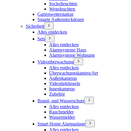
Sockelleuchten
Wegeleuchten
Gartenwetterstation
Smarte Außensteckdosen
Sicherheit
Alles entdecken
Sets
Alles entdecken
Alarmsysteme Haus
Alarmsysteme Wohnung
Videoüberwachung
Alles entdecken
Überwachungskamera-Set
Außenkameras
Videotürklingeln
Innenkameras
Zubehör
Brand- und Wasserschutz
Alles entdecken
Rauchmelder
Wassermelder
Smart Home Alarmanlage
Alles entdecken