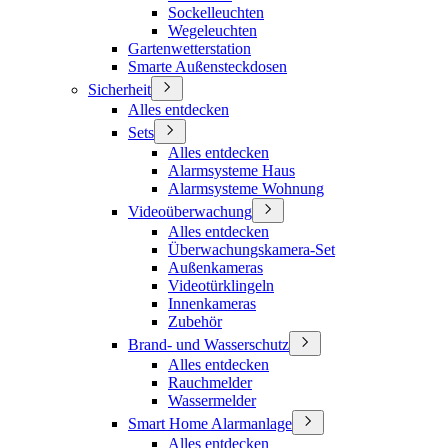
Sockelleuchten
Wegeleuchten
Gartenwetterstation
Smarte Außensteckdosen
Sicherheit
Alles entdecken
Sets
Alles entdecken
Alarmsysteme Haus
Alarmsysteme Wohnung
Videoüberwachung
Alles entdecken
Überwachungskamera-Set
Außenkameras
Videotürklingeln
Innenkameras
Zubehör
Brand- und Wasserschutz
Alles entdecken
Rauchmelder
Wassermelder
Smart Home Alarmanlage
Alles entdecken