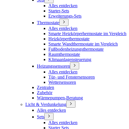
Alles entdecken
Starter-Sets
Erweiterungs-Sets
Thermostate
Alles entdecken
Smarte Heizkörperhermostate im Vergleich
Heizkörperthermostate
Smarte Wandthermostate im Vergleich
Fußbodenheizungsthermostate
Raumthermostate
Klimaanlagensteuerung
Heizungssensoren
Alles entdecken
Tür- und Fenstersensoren
Wettersensoren
Zentralen
Zubehör
Wärmepumpen-Beratung
Licht & Verdunkelung
Alles entdecken
Sets
Alles entdecken
Starter Sets