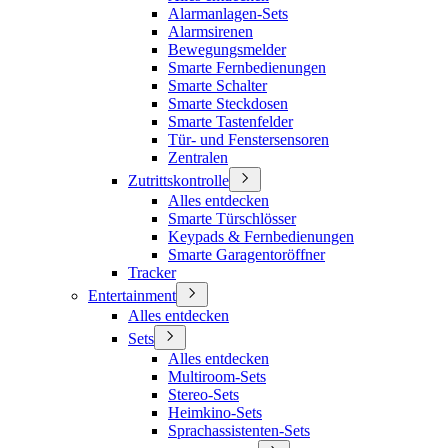
Alarmanlagen-Sets
Alarmsirenen
Bewegungsmelder
Smarte Fernbedienungen
Smarte Schalter
Smarte Steckdosen
Smarte Tastenfelder
Tür- und Fenstersensoren
Zentralen
Zutrittskontrolle
Alles entdecken
Smarte Türschlösser
Keypads & Fernbedienungen
Smarte Garagentoröffner
Tracker
Entertainment
Alles entdecken
Sets
Alles entdecken
Multiroom-Sets
Stereo-Sets
Heimkino-Sets
Sprachassistenten-Sets