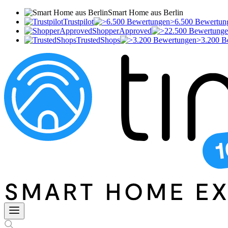
Smart Home aus Berlin
Trustpilot
>6.500 Bewertun
ShopperApproved
TrustedShops
>3.200 B