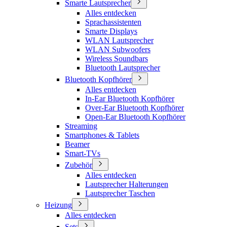
Smarte Lautsprecher
Alles entdecken
Sprachassistenten
Smarte Displays
WLAN Lautsprecher
WLAN Subwoofers
Wireless Soundbars
Bluetooth Lautsprecher
Bluetooth Kopfhörer
Alles entdecken
In-Ear Bluetooth Kopfhörer
Over-Ear Bluetooth Kopfhörer
Open-Ear Bluetooth Kopfhörer
Streaming
Smartphones & Tablets
Beamer
Smart-TVs
Zubehör
Alles entdecken
Lautsprecher Halterungen
Lautsprecher Taschen
Heizung
Alles entdecken
Sets