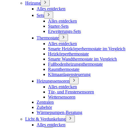
Heizung
Alles entdecken
Sets
Alles entdecken
Starter-Sets
Erweiterungs-Sets
Thermostate
Alles entdecken
Smarte Heizkörperhermostate im Vergleich
Heizkörperthermostate
Smarte Wandthermostate im Vergleich
Fußbodenheizungsthermostate
Raumthermostate
Klimaanlagensteuerung
Heizungssensoren
Alles entdecken
Tür- und Fenstersensoren
Wettersensoren
Zentralen
Zubehör
Wärmepumpen-Beratung
Licht & Verdunkelung
Alles entdecken