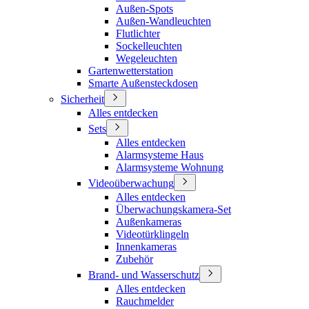
Außen-Spots
Außen-Wandleuchten
Flutlichter
Sockelleuchten
Wegeleuchten
Gartenwetterstation
Smarte Außensteckdosen
Sicherheit
Alles entdecken
Sets
Alles entdecken
Alarmsysteme Haus
Alarmsysteme Wohnung
Videoüberwachung
Alles entdecken
Überwachungskamera-Set
Außenkameras
Videotürklingeln
Innenkameras
Zubehör
Brand- und Wasserschutz
Alles entdecken
Rauchmelder