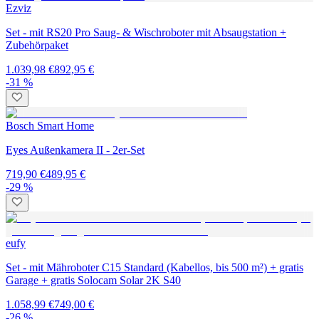
Ezviz
Set - mit RS20 Pro Saug- & Wischroboter mit Absaugstation +
Zubehörpaket
1.039,98 €
892,95 €
-31 %
Bosch Smart Home
Eyes Außenkamera II - 2er-Set
719,90 €
489,95 €
-29 %
eufy
Set - mit Mähroboter C15 Standard (Kabellos, bis 500 m²) + gratis
Garage + gratis Solocam Solar 2K S40
1.058,99 €
749,00 €
-26 %