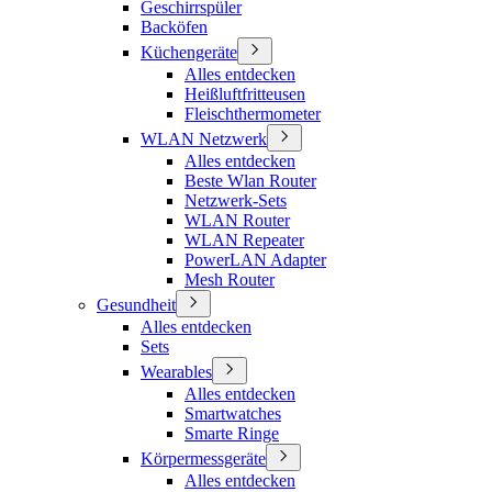
Geschirrspüler
Backöfen
Küchengeräte
Alles entdecken
Heißluftfritteusen
Fleischthermometer
WLAN Netzwerk
Alles entdecken
Beste Wlan Router
Netzwerk-Sets
WLAN Router
WLAN Repeater
PowerLAN Adapter
Mesh Router
Gesundheit
Alles entdecken
Sets
Wearables
Alles entdecken
Smartwatches
Smarte Ringe
Körpermessgeräte
Alles entdecken