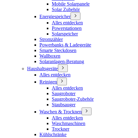
Mobile Solarpanele
Solar Zubehör
Energiespeicher
Alles entdecken
Powerstationen
Solarspeicher
Stromzähler
Powerbanks & Ladegeräte
Smarte Steckdosen
Wallboxen
Solaranlagen-Beratung
Haushaltsgeräte
Alles entdecken
Reinigen
Alles entdecken
Saugroboter
Saugroboter-Zubehör
Staubsauger
Waschen & Trocknen
Alles entdecken
Waschmaschinen
Trockner
Kühlschränke