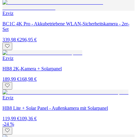
Ezviz
BC1C 4K Pro - Akkubetriebene WLAN-Sicherheitskamera - 2er-
Set
339,98 €
296,95 €
Ezviz
HB8 2K-Kamera + Solarpanel
189,99 €
168,98 €
Ezviz
HB8 Lite + Solar Panel - Außenkamera mit Solarpanel
119,99 €
109,36 €
-24 %