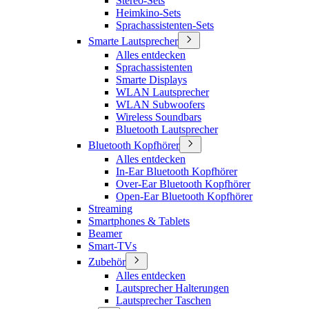
Stereo-Sets
Heimkino-Sets
Sprachassistenten-Sets
Smarte Lautsprecher
Alles entdecken
Sprachassistenten
Smarte Displays
WLAN Lautsprecher
WLAN Subwoofers
Wireless Soundbars
Bluetooth Lautsprecher
Bluetooth Kopfhörer
Alles entdecken
In-Ear Bluetooth Kopfhörer
Over-Ear Bluetooth Kopfhörer
Open-Ear Bluetooth Kopfhörer
Streaming
Smartphones & Tablets
Beamer
Smart-TVs
Zubehör
Alles entdecken
Lautsprecher Halterungen
Lautsprecher Taschen