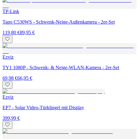
TP-Link
Tapo C530WS - Schwenk-Neige-Außenkamera - 2er-Set
119,80 €
89,95 €
Ezviz
TY1 1080P - Schwenk- & Neige-WLAN-Kamera - 2er-Set
69,98 €
66,95 €
Ezviz
EP7 - Solar Video-Türklingel mit Display
399,99 €