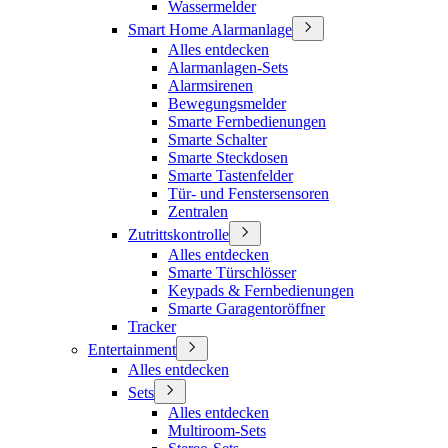
Wassermelder
Smart Home Alarmanlage
Alles entdecken
Alarmanlagen-Sets
Alarmsirenen
Bewegungsmelder
Smarte Fernbedienungen
Smarte Schalter
Smarte Steckdosen
Smarte Tastenfelder
Tür- und Fenstersensoren
Zentralen
Zutrittskontrolle
Alles entdecken
Smarte Türschlösser
Keypads & Fernbedienungen
Smarte Garagentoröffner
Tracker
Entertainment
Alles entdecken
Sets
Alles entdecken
Multiroom-Sets