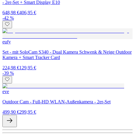
- 2er-Set + Smart Display E10
648,98 €
406,95 €
-42 %
eufy
Set - mit SoloCam S340 - Dual Kamera Schwenk & Neige Outdoor
Kamera + Smart Tracker Card
224,98 €
129,95 €
-39 %
eve
Outdoor Cam - Full-HD WLAN-Außenkamera - 2er-Set
499,90 €
299,95 €