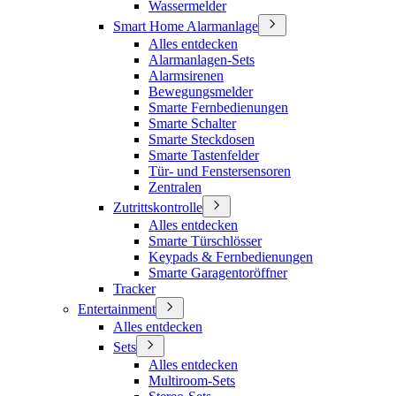
Wassermelder
Smart Home Alarmanlage
Alles entdecken
Alarmanlagen-Sets
Alarmsirenen
Bewegungsmelder
Smarte Fernbedienungen
Smarte Schalter
Smarte Steckdosen
Smarte Tastenfelder
Tür- und Fenstersensoren
Zentralen
Zutrittskontrolle
Alles entdecken
Smarte Türschlösser
Keypads & Fernbedienungen
Smarte Garagentoröffner
Tracker
Entertainment
Alles entdecken
Sets
Alles entdecken
Multiroom-Sets