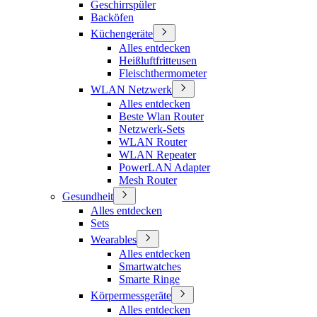
Geschirrspüler
Backöfen
Küchengeräte
Alles entdecken
Heißluftfritteusen
Fleischthermometer
WLAN Netzwerk
Alles entdecken
Beste Wlan Router
Netzwerk-Sets
WLAN Router
WLAN Repeater
PowerLAN Adapter
Mesh Router
Gesundheit
Alles entdecken
Sets
Wearables
Alles entdecken
Smartwatches
Smarte Ringe
Körpermessgeräte
Alles entdecken