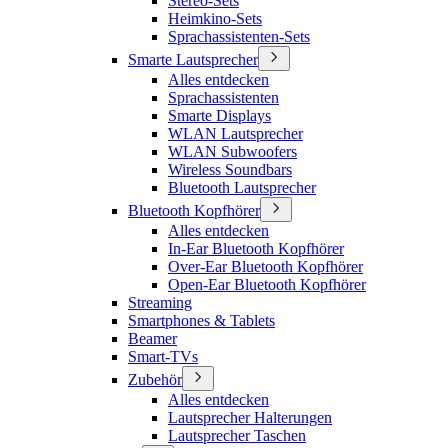
Stereo-Sets
Heimkino-Sets
Sprachassistenten-Sets
Smarte Lautsprecher
Alles entdecken
Sprachassistenten
Smarte Displays
WLAN Lautsprecher
WLAN Subwoofers
Wireless Soundbars
Bluetooth Lautsprecher
Bluetooth Kopfhörer
Alles entdecken
In-Ear Bluetooth Kopfhörer
Over-Ear Bluetooth Kopfhörer
Open-Ear Bluetooth Kopfhörer
Streaming
Smartphones & Tablets
Beamer
Smart-TVs
Zubehör
Alles entdecken
Lautsprecher Halterungen
Lautsprecher Taschen