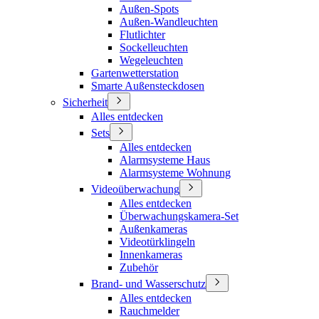
Außen-Spots
Außen-Wandleuchten
Flutlichter
Sockelleuchten
Wegeleuchten
Gartenwetterstation
Smarte Außensteckdosen
Sicherheit
Alles entdecken
Sets
Alles entdecken
Alarmsysteme Haus
Alarmsysteme Wohnung
Videoüberwachung
Alles entdecken
Überwachungskamera-Set
Außenkameras
Videotürklingeln
Innenkameras
Zubehör
Brand- und Wasserschutz
Alles entdecken
Rauchmelder