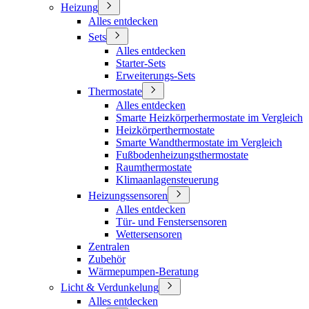
Heizung
Alles entdecken
Sets
Alles entdecken
Starter-Sets
Erweiterungs-Sets
Thermostate
Alles entdecken
Smarte Heizkörperhermostate im Vergleich
Heizkörperthermostate
Smarte Wandthermostate im Vergleich
Fußbodenheizungsthermostate
Raumthermostate
Klimaanlagensteuerung
Heizungssensoren
Alles entdecken
Tür- und Fenstersensoren
Wettersensoren
Zentralen
Zubehör
Wärmepumpen-Beratung
Licht & Verdunkelung
Alles entdecken