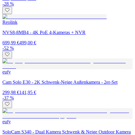
-28 %
Reolink
NVS8-8MB4 - 4K PoE 4-Kameras + NVR
699,99 €
499,00 €
-52 %
eufy
Cam Solo E30 - 2K Schwenk-Neige Außenkamera - 2er-Set
299,98 €
141,95 €
-37 %
eufy
SoloCam S340 - Dual Kamera Schwenk & Neige Outdoor Kamera