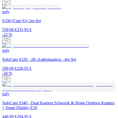
eufy
S330 (Cam S3) 2er-Set
558,00 €
335,95 €
-23 %
eufy
SoloCam S220 - 2K-Außenkamera - 4er-Set
298,00 €
226,95 €
-34 %
eufy
SoloCam S340 - Dual Kamera Schwenk & Neige Outdoor Kamera
+ Smart Display E10
448,99 €
294,95 €