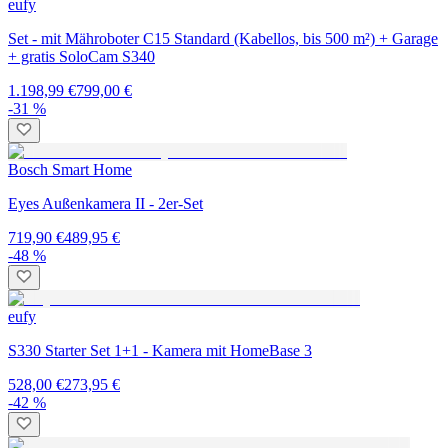
eufy
Set - mit Mähroboter C15 Standard (Kabellos, bis 500 m²) + Garage
+ gratis SoloCam S340
1.198,99 €
799,00 €
-31 %
Bosch Smart Home
Eyes Außenkamera II - 2er-Set
719,90 €
489,95 €
-48 %
eufy
S330 Starter Set 1+1 - Kamera mit HomeBase 3
528,00 €
273,95 €
-42 %