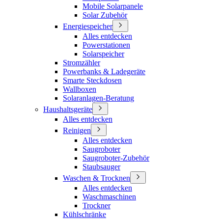
Mobile Solarpanele
Solar Zubehör
Energiespeicher
Alles entdecken
Powerstationen
Solarspeicher
Stromzähler
Powerbanks & Ladegeräte
Smarte Steckdosen
Wallboxen
Solaranlagen-Beratung
Haushaltsgeräte
Alles entdecken
Reinigen
Alles entdecken
Saugroboter
Saugroboter-Zubehör
Staubsauger
Waschen & Trocknen
Alles entdecken
Waschmaschinen
Trockner
Kühlschränke