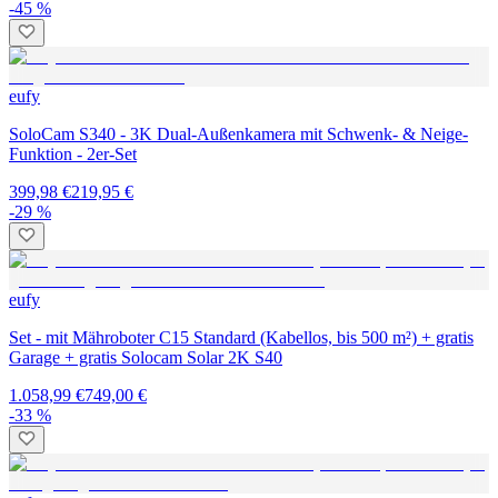
-45 %
eufy
SoloCam S340 - 3K Dual-Außenkamera mit Schwenk- & Neige-
Funktion - 2er-Set
399,98 €
219,95 €
-29 %
eufy
Set - mit Mähroboter C15 Standard (Kabellos, bis 500 m²) + gratis
Garage + gratis Solocam Solar 2K S40
1.058,99 €
749,00 €
-33 %