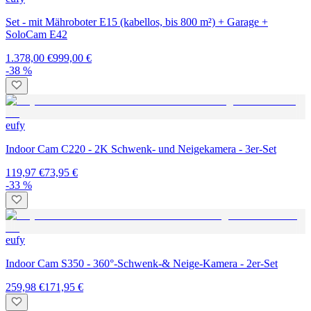
Set - mit Mähroboter E15 (kabellos, bis 800 m²) + Garage +
SoloCam E42
1.378,00 €
999,00 €
-38 %
eufy
Indoor Cam C220 - 2K Schwenk- und Neigekamera - 3er-Set
119,97 €
73,95 €
-33 %
eufy
Indoor Cam S350 - 360°-Schwenk-& Neige-Kamera - 2er-Set
259,98 €
171,95 €