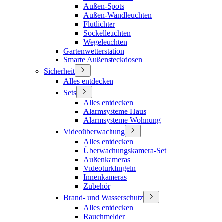
Außen-Spots
Außen-Wandleuchten
Flutlichter
Sockelleuchten
Wegeleuchten
Gartenwetterstation
Smarte Außensteckdosen
Sicherheit
Alles entdecken
Sets
Alles entdecken
Alarmsysteme Haus
Alarmsysteme Wohnung
Videoüberwachung
Alles entdecken
Überwachungskamera-Set
Außenkameras
Videotürklingeln
Innenkameras
Zubehör
Brand- und Wasserschutz
Alles entdecken
Rauchmelder