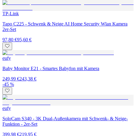
TP-Link
Tapo C225 - Schwenk & Neige AI Home Security Wlan Kamera
2er-Set
97,80 €
95,60 €
eufy
Baby Monitor E21 - Smartes Babyfon mit Kamera
249,99 €
243,38 €
-45 %
eufy
SoloCam S340 - 3K Dual-Außenkamera mit Schwenk- & Neige-
Funktion - 2er-Set
399,98 €
219,95 €