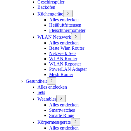
Geschirrspüler
Backöfen
Küchengeräte
Alles entdecken
Heißluftfritteusen
Fleischthermometer
WLAN Netzwerk
Alles entdecken
Beste Wlan Router
Netzwerk-Sets
WLAN Router
WLAN Repeater
PowerLAN Adapter
Mesh Router
Gesundheit
Alles entdecken
Sets
Wearables
Alles entdecken
Smartwatches
Smarte Ringe
Körpermessgeräte
Alles entdecken