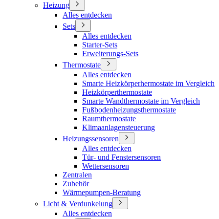
Heizung
Alles entdecken
Sets
Alles entdecken
Starter-Sets
Erweiterungs-Sets
Thermostate
Alles entdecken
Smarte Heizkörperhermostate im Vergleich
Heizkörperthermostate
Smarte Wandthermostate im Vergleich
Fußbodenheizungsthermostate
Raumthermostate
Klimaanlagensteuerung
Heizungssensoren
Alles entdecken
Tür- und Fenstersensoren
Wettersensoren
Zentralen
Zubehör
Wärmepumpen-Beratung
Licht & Verdunkelung
Alles entdecken