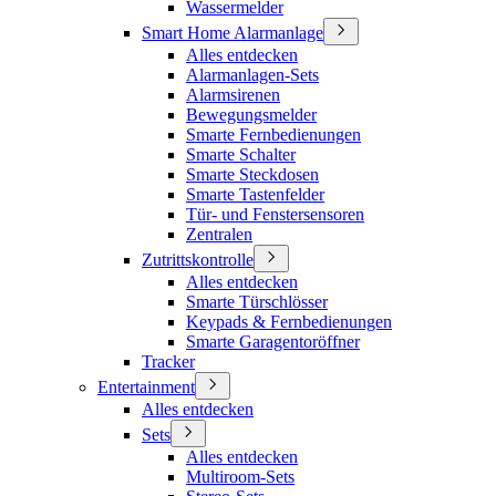
Wassermelder
Smart Home Alarmanlage
Alles entdecken
Alarmanlagen-Sets
Alarmsirenen
Bewegungsmelder
Smarte Fernbedienungen
Smarte Schalter
Smarte Steckdosen
Smarte Tastenfelder
Tür- und Fenstersensoren
Zentralen
Zutrittskontrolle
Alles entdecken
Smarte Türschlösser
Keypads & Fernbedienungen
Smarte Garagentoröffner
Tracker
Entertainment
Alles entdecken
Sets
Alles entdecken
Multiroom-Sets