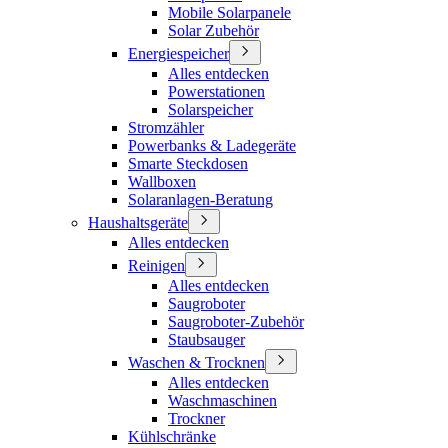
Mobile Solarpanele
Solar Zubehör
Energiespeicher
Alles entdecken
Powerstationen
Solarspeicher
Stromzähler
Powerbanks & Ladegeräte
Smarte Steckdosen
Wallboxen
Solaranlagen-Beratung
Haushaltsgeräte
Alles entdecken
Reinigen
Alles entdecken
Saugroboter
Saugroboter-Zubehör
Staubsauger
Waschen & Trocknen
Alles entdecken
Waschmaschinen
Trockner
Kühlschränke