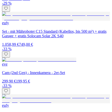
-29 %
eufy
Set - mit Mähroboter C15 Standard (Kabellos, bis 500 m²) + gratis
Garage + gratis Solocam Solar 2K S40
1.058,99 €
749,00 €
-33 %
eve
Cam (2nd Gen) - Innenkamera - 2er-Set
299,90 €
199,95 €
-33 %
eufy