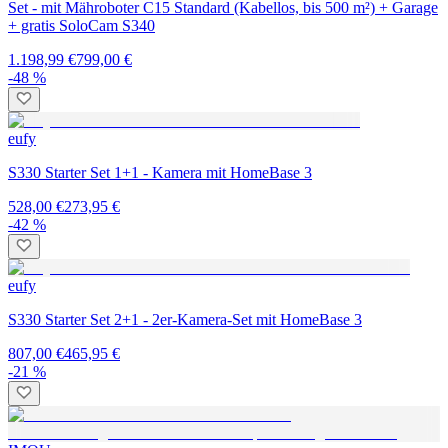
Set - mit Mähroboter C15 Standard (Kabellos, bis 500 m²) + Garage
+ gratis SoloCam S340
1.198,99 €
799,00 €
-48 %
eufy
S330 Starter Set 1+1 - Kamera mit HomeBase 3
528,00 €
273,95 €
-42 %
eufy
S330 Starter Set 2+1 - 2er-Kamera-Set mit HomeBase 3
807,00 €
465,95 €
-21 %