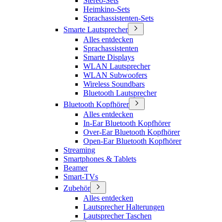
Stereo-Sets
Heimkino-Sets
Sprachassistenten-Sets
Smarte Lautsprecher
Alles entdecken
Sprachassistenten
Smarte Displays
WLAN Lautsprecher
WLAN Subwoofers
Wireless Soundbars
Bluetooth Lautsprecher
Bluetooth Kopfhörer
Alles entdecken
In-Ear Bluetooth Kopfhörer
Over-Ear Bluetooth Kopfhörer
Open-Ear Bluetooth Kopfhörer
Streaming
Smartphones & Tablets
Beamer
Smart-TVs
Zubehör
Alles entdecken
Lautsprecher Halterungen
Lautsprecher Taschen