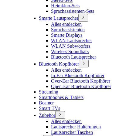
Stereo-Sets
Heimkino-Sets
Sprachassistenten-Sets
Smarte Lautsprecher
Alles entdecken
Sprachassistenten
Smarte Displays
WLAN Lautsprecher
WLAN Subwoofers
Wireless Soundbars
Bluetooth Lautsprecher
Bluetooth Kopfhörer
Alles entdecken
In-Ear Bluetooth Kopfhörer
Over-Ear Bluetooth Kopfhörer
Open-Ear Bluetooth Kopfhörer
Streaming
Smartphones & Tablets
Beamer
Smart-TVs
Zubehör
Alles entdecken
Lautsprecher Halterungen
Lautsprecher Taschen