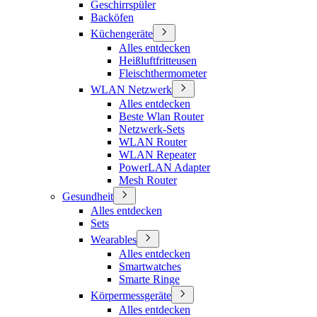
Geschirrspüler
Backöfen
Küchengeräte
Alles entdecken
Heißluftfritteusen
Fleischthermometer
WLAN Netzwerk
Alles entdecken
Beste Wlan Router
Netzwerk-Sets
WLAN Router
WLAN Repeater
PowerLAN Adapter
Mesh Router
Gesundheit
Alles entdecken
Sets
Wearables
Alles entdecken
Smartwatches
Smarte Ringe
Körpermessgeräte
Alles entdecken