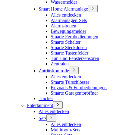
Wassermelder
Smart Home Alarmanlage
Alles entdecken
Alarmanlagen-Sets
Alarmsirenen
Bewegungsmelder
Smarte Fernbedienungen
Smarte Schalter
Smarte Steckdosen
Smarte Tastenfelder
Tür- und Fenstersensoren
Zentralen
Zutrittskontrolle
Alles entdecken
Smarte Türschlösser
Keypads & Fernbedienungen
Smarte Garagentoröffner
Tracker
Entertainment
Alles entdecken
Sets
Alles entdecken
Multiroom-Sets