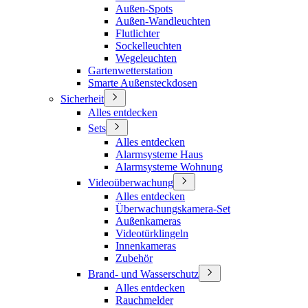
Außen-Spots
Außen-Wandleuchten
Flutlichter
Sockelleuchten
Wegeleuchten
Gartenwetterstation
Smarte Außensteckdosen
Sicherheit
Alles entdecken
Sets
Alles entdecken
Alarmsysteme Haus
Alarmsysteme Wohnung
Videoüberwachung
Alles entdecken
Überwachungskamera-Set
Außenkameras
Videotürklingeln
Innenkameras
Zubehör
Brand- und Wasserschutz
Alles entdecken
Rauchmelder