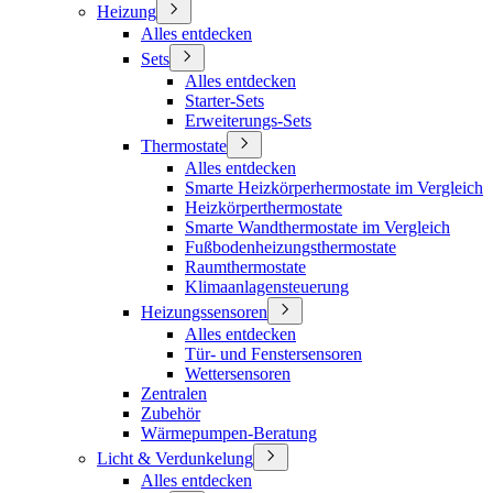
Heizung
Alles entdecken
Sets
Alles entdecken
Starter-Sets
Erweiterungs-Sets
Thermostate
Alles entdecken
Smarte Heizkörperhermostate im Vergleich
Heizkörperthermostate
Smarte Wandthermostate im Vergleich
Fußbodenheizungsthermostate
Raumthermostate
Klimaanlagensteuerung
Heizungssensoren
Alles entdecken
Tür- und Fenstersensoren
Wettersensoren
Zentralen
Zubehör
Wärmepumpen-Beratung
Licht & Verdunkelung
Alles entdecken