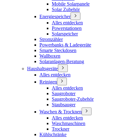
Mobile Solarpanele
Solar Zubehör
Energiespeicher
Alles entdecken
Powerstationen
Solarspeicher
Stromzähler
Powerbanks & Ladegeräte
Smarte Steckdosen
Wallboxen
Solaranlagen-Beratung
Haushaltsgeräte
Alles entdecken
Reinigen
Alles entdecken
Saugroboter
Saugroboter-Zubehör
Staubsauger
Waschen & Trocknen
Alles entdecken
Waschmaschinen
Trockner
Kühlschränke