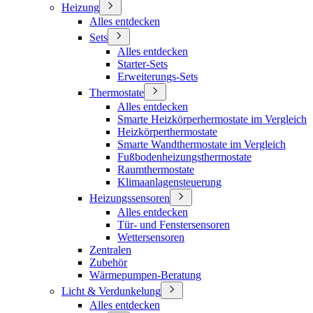
Heizung
Alles entdecken
Sets
Alles entdecken
Starter-Sets
Erweiterungs-Sets
Thermostate
Alles entdecken
Smarte Heizkörperhermostate im Vergleich
Heizkörperthermostate
Smarte Wandthermostate im Vergleich
Fußbodenheizungsthermostate
Raumthermostate
Klimaanlagensteuerung
Heizungssensoren
Alles entdecken
Tür- und Fenstersensoren
Wettersensoren
Zentralen
Zubehör
Wärmepumpen-Beratung
Licht & Verdunkelung
Alles entdecken