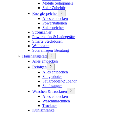
Mobile Solarpanele
Solar Zubehör
Energiespeicher
Alles entdecken
Powerstationen
Solarspeicher
Stromzähler
Powerbanks & Ladegeräte
Smarte Steckdosen
Wallboxen
Solaranlagen-Beratung
Haushaltsgeräte
Alles entdecken
Reinigen
Alles entdecken
Saugroboter
Saugroboter-Zubehör
Staubsauger
Waschen & Trocknen
Alles entdecken
Waschmaschinen
Trockner
Kühlschränke