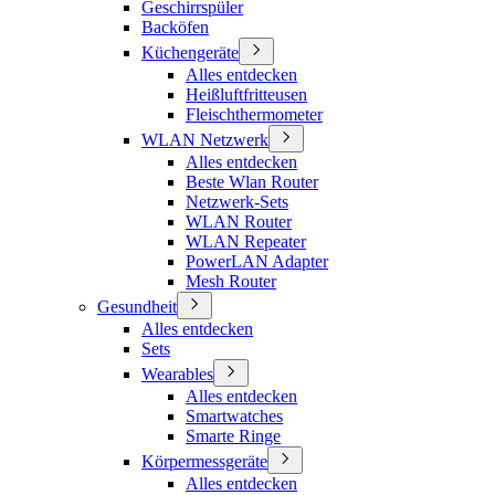
Geschirrspüler
Backöfen
Küchengeräte
Alles entdecken
Heißluftfritteusen
Fleischthermometer
WLAN Netzwerk
Alles entdecken
Beste Wlan Router
Netzwerk-Sets
WLAN Router
WLAN Repeater
PowerLAN Adapter
Mesh Router
Gesundheit
Alles entdecken
Sets
Wearables
Alles entdecken
Smartwatches
Smarte Ringe
Körpermessgeräte
Alles entdecken