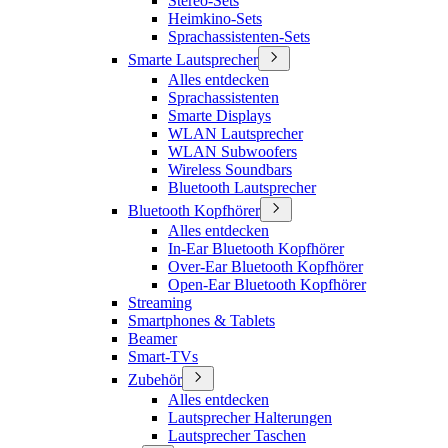
Stereo-Sets
Heimkino-Sets
Sprachassistenten-Sets
Smarte Lautsprecher
Alles entdecken
Sprachassistenten
Smarte Displays
WLAN Lautsprecher
WLAN Subwoofers
Wireless Soundbars
Bluetooth Lautsprecher
Bluetooth Kopfhörer
Alles entdecken
In-Ear Bluetooth Kopfhörer
Over-Ear Bluetooth Kopfhörer
Open-Ear Bluetooth Kopfhörer
Streaming
Smartphones & Tablets
Beamer
Smart-TVs
Zubehör
Alles entdecken
Lautsprecher Halterungen
Lautsprecher Taschen