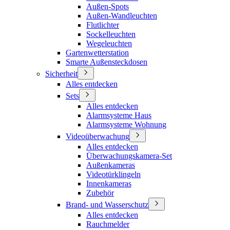
Außen-Spots
Außen-Wandleuchten
Flutlichter
Sockelleuchten
Wegeleuchten
Gartenwetterstation
Smarte Außensteckdosen
Sicherheit
Alles entdecken
Sets
Alles entdecken
Alarmsysteme Haus
Alarmsysteme Wohnung
Videoüberwachung
Alles entdecken
Überwachungskamera-Set
Außenkameras
Videotürklingeln
Innenkameras
Zubehör
Brand- und Wasserschutz
Alles entdecken
Rauchmelder