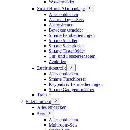
Wassermelder
Smart Home Alarmanlage
Alles entdecken
Alarmanlagen-Sets
Alarmsirenen
Bewegungsmelder
Smarte Fernbedienungen
Smarte Schalter
Smarte Steckdosen
Smarte Tastenfelder
Tür- und Fenstersensoren
Zentralen
Zutrittskontrolle
Alles entdecken
Smarte Türschlösser
Keypads & Fernbedienungen
Smarte Garagentoröffner
Tracker
Entertainment
Alles entdecken
Sets
Alles entdecken
Multiroom-Sets