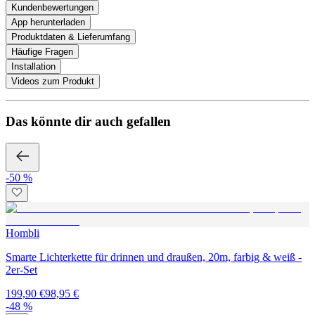
Kundenbewertungen
App herunterladen
Produktdaten & Lieferumfang
Häufige Fragen
Installation
Videos zum Produkt
Das könnte dir auch gefallen
-50 %
Hombli
Smarte Lichterkette für drinnen und draußen, 20m, farbig & weiß -
2er-Set
199,90 €
98,95 €
-48 %