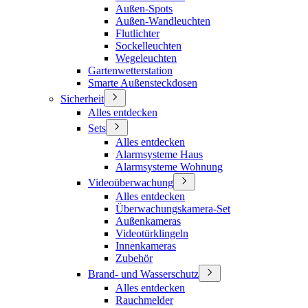
Außen-Spots
Außen-Wandleuchten
Flutlichter
Sockelleuchten
Wegeleuchten
Gartenwetterstation
Smarte Außensteckdosen
Sicherheit
Alles entdecken
Sets
Alles entdecken
Alarmsysteme Haus
Alarmsysteme Wohnung
Videoüberwachung
Alles entdecken
Überwachungskamera-Set
Außenkameras
Videotürklingeln
Innenkameras
Zubehör
Brand- und Wasserschutz
Alles entdecken
Rauchmelder