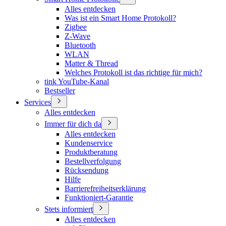
Alles entdecken
Was ist ein Smart Home Protokoll?
Zigbee
Z-Wave
Bluetooth
WLAN
Matter & Thread
Welches Protokoll ist das richtige für mich?
tink YouTube-Kanal
Bestseller
Services
Alles entdecken
Immer für dich da
Alles entdecken
Kundenservice
Produktberatung
Bestellverfolgung
Rücksendung
Hilfe
Barrierefreiheitserklärung
Funktioniert-Garantie
Stets informiert
Alles entdecken