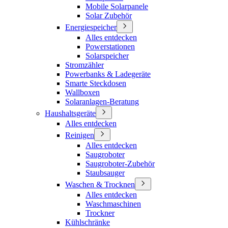
Mobile Solarpanele
Solar Zubehör
Energiespeicher
Alles entdecken
Powerstationen
Solarspeicher
Stromzähler
Powerbanks & Ladegeräte
Smarte Steckdosen
Wallboxen
Solaranlagen-Beratung
Haushaltsgeräte
Alles entdecken
Reinigen
Alles entdecken
Saugroboter
Saugroboter-Zubehör
Staubsauger
Waschen & Trocknen
Alles entdecken
Waschmaschinen
Trockner
Kühlschränke