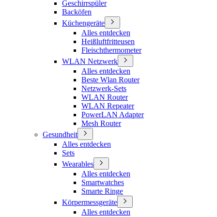
Geschirrspüler
Backöfen
Küchengeräte
Alles entdecken
Heißluftfritteusen
Fleischthermometer
WLAN Netzwerk
Alles entdecken
Beste Wlan Router
Netzwerk-Sets
WLAN Router
WLAN Repeater
PowerLAN Adapter
Mesh Router
Gesundheit
Alles entdecken
Sets
Wearables
Alles entdecken
Smartwatches
Smarte Ringe
Körpermessgeräte
Alles entdecken