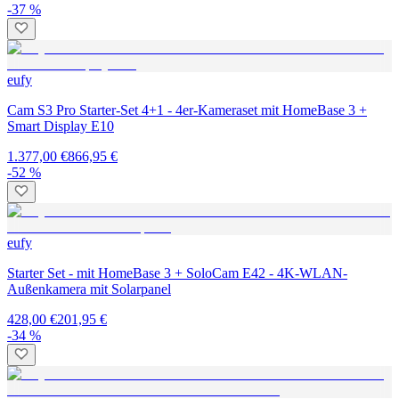
-37 %
eufy
Cam S3 Pro Starter-Set 4+1 - 4er-Kameraset mit HomeBase 3 +
Smart Display E10
1.377,00 €
866,95 €
-52 %
eufy
Starter Set - mit HomeBase 3 + SoloCam E42 - 4K-WLAN-
Außenkamera mit Solarpanel
428,00 €
201,95 €
-34 %