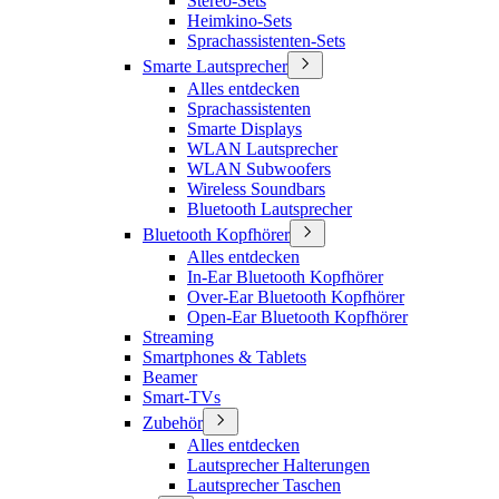
Stereo-Sets
Heimkino-Sets
Sprachassistenten-Sets
Smarte Lautsprecher
Alles entdecken
Sprachassistenten
Smarte Displays
WLAN Lautsprecher
WLAN Subwoofers
Wireless Soundbars
Bluetooth Lautsprecher
Bluetooth Kopfhörer
Alles entdecken
In-Ear Bluetooth Kopfhörer
Over-Ear Bluetooth Kopfhörer
Open-Ear Bluetooth Kopfhörer
Streaming
Smartphones & Tablets
Beamer
Smart-TVs
Zubehör
Alles entdecken
Lautsprecher Halterungen
Lautsprecher Taschen