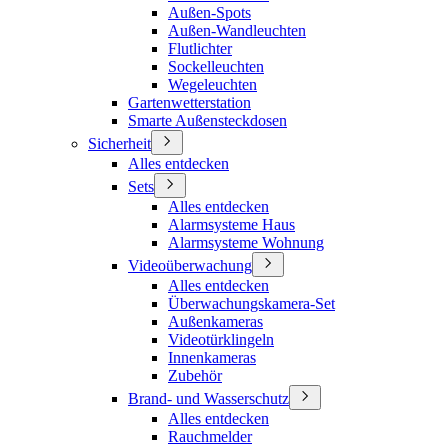
Außen-Spots
Außen-Wandleuchten
Flutlichter
Sockelleuchten
Wegeleuchten
Gartenwetterstation
Smarte Außensteckdosen
Sicherheit
Alles entdecken
Sets
Alles entdecken
Alarmsysteme Haus
Alarmsysteme Wohnung
Videoüberwachung
Alles entdecken
Überwachungskamera-Set
Außenkameras
Videotürklingeln
Innenkameras
Zubehör
Brand- und Wasserschutz
Alles entdecken
Rauchmelder