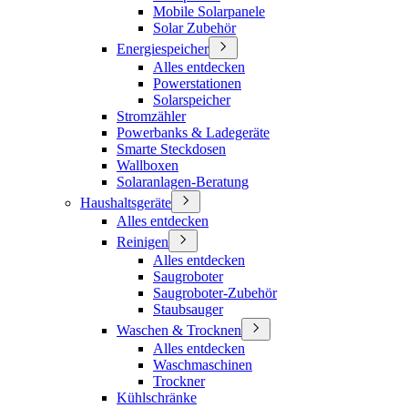
Mobile Solarpanele
Solar Zubehör
Energiespeicher
Alles entdecken
Powerstationen
Solarspeicher
Stromzähler
Powerbanks & Ladegeräte
Smarte Steckdosen
Wallboxen
Solaranlagen-Beratung
Haushaltsgeräte
Alles entdecken
Reinigen
Alles entdecken
Saugroboter
Saugroboter-Zubehör
Staubsauger
Waschen & Trocknen
Alles entdecken
Waschmaschinen
Trockner
Kühlschränke