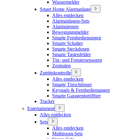
Wassermelder
Smart Home Alarmanlage
Alles entdecken
Alarmanlagen-Sets
Alarmsirenen
Bewegungsmelder
Smarte Fernbedienungen
Smarte Schalter
Smarte Steckdosen
Smarte Tastenfelder
Tür- und Fenstersensoren
Zentralen
Zutrittskontrolle
Alles entdecken
Smarte Türschlösser
Keypads & Fernbedienungen
Smarte Garagentoröffner
Tracker
Entertainment
Alles entdecken
Sets
Alles entdecken
Multiroom-Sets