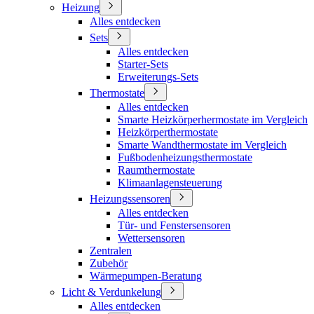
Heizung
Alles entdecken
Sets
Alles entdecken
Starter-Sets
Erweiterungs-Sets
Thermostate
Alles entdecken
Smarte Heizkörperhermostate im Vergleich
Heizkörperthermostate
Smarte Wandthermostate im Vergleich
Fußbodenheizungsthermostate
Raumthermostate
Klimaanlagensteuerung
Heizungssensoren
Alles entdecken
Tür- und Fenstersensoren
Wettersensoren
Zentralen
Zubehör
Wärmepumpen-Beratung
Licht & Verdunkelung
Alles entdecken