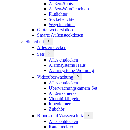
Außen-Spots
Außen-Wandleuchten
Flutlichter
Sockelleuchten
Wegeleuchten
Gartenwetterstation
Smarte Außensteckdosen
Sicherheit
Alles entdecken
Sets
Alles entdecken
Alarmsysteme Haus
Alarmsysteme Wohnung
Videoüberwachung
Alles entdecken
Überwachungskamera-Set
Außenkameras
Videotürklingeln
Innenkameras
Zubehör
Brand- und Wasserschutz
Alles entdecken
Rauchmelder