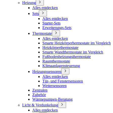
Heizung
Alles entdecken
Sets
Alles entdecken
Starter-Sets
Erweiterungs-Sets
Thermostate
Alles entdecken
Smarte Heizkörperhermostate im Vergleich
Heizkörperthermostate
Smarte Wandthermostate im Vergleich
Fußbodenheizungsthermostate
Raumthermostate
Klimaanlagensteuerung
Heizungssensoren
Alles entdecken
Tür- und Fenstersensoren
Wettersensoren
Zentralen
Zubehör
Wärmepumpen-Beratung
Licht & Verdunkelung
Alles entdecken