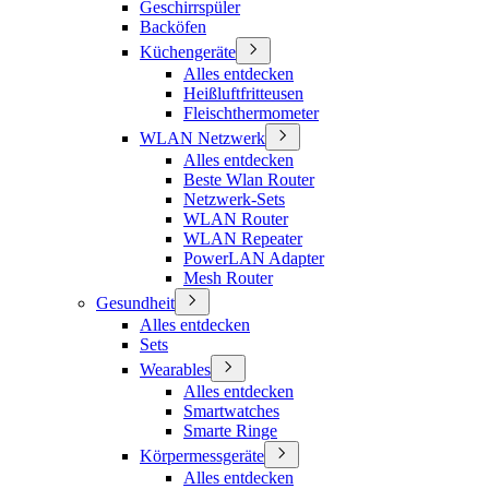
Geschirrspüler
Backöfen
Küchengeräte
Alles entdecken
Heißluftfritteusen
Fleischthermometer
WLAN Netzwerk
Alles entdecken
Beste Wlan Router
Netzwerk-Sets
WLAN Router
WLAN Repeater
PowerLAN Adapter
Mesh Router
Gesundheit
Alles entdecken
Sets
Wearables
Alles entdecken
Smartwatches
Smarte Ringe
Körpermessgeräte
Alles entdecken