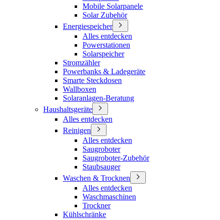
Mobile Solarpanele
Solar Zubehör
Energiespeicher
Alles entdecken
Powerstationen
Solarspeicher
Stromzähler
Powerbanks & Ladegeräte
Smarte Steckdosen
Wallboxen
Solaranlagen-Beratung
Haushaltsgeräte
Alles entdecken
Reinigen
Alles entdecken
Saugroboter
Saugroboter-Zubehör
Staubsauger
Waschen & Trocknen
Alles entdecken
Waschmaschinen
Trockner
Kühlschränke