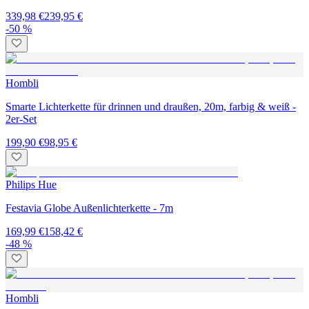
339,98 €
239,95 €
-50 %
Hombli
Smarte Lichterkette für drinnen und draußen, 20m, farbig & weiß -
2er-Set
199,90 €
98,95 €
Philips Hue
Festavia Globe Außenlichterkette - 7m
169,99 €
158,42 €
-48 %
Hombli