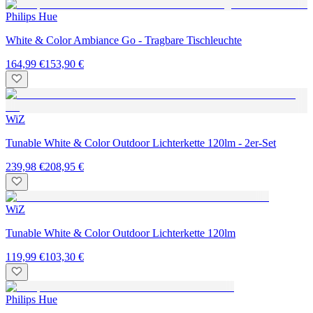
Philips Hue
White & Color Ambiance Go - Tragbare Tischleuchte
164,99 €
153,90 €
WiZ
Tunable White & Color Outdoor Lichterkette 120lm - 2er-Set
239,98 €
208,95 €
WiZ
Tunable White & Color Outdoor Lichterkette 120lm
119,99 €
103,30 €
Philips Hue