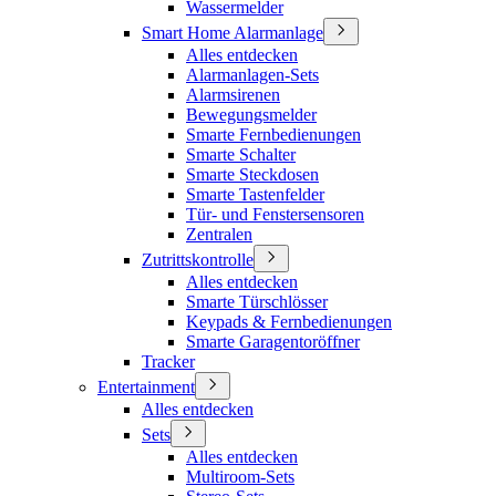
Wassermelder
Smart Home Alarmanlage
Alles entdecken
Alarmanlagen-Sets
Alarmsirenen
Bewegungsmelder
Smarte Fernbedienungen
Smarte Schalter
Smarte Steckdosen
Smarte Tastenfelder
Tür- und Fenstersensoren
Zentralen
Zutrittskontrolle
Alles entdecken
Smarte Türschlösser
Keypads & Fernbedienungen
Smarte Garagentoröffner
Tracker
Entertainment
Alles entdecken
Sets
Alles entdecken
Multiroom-Sets