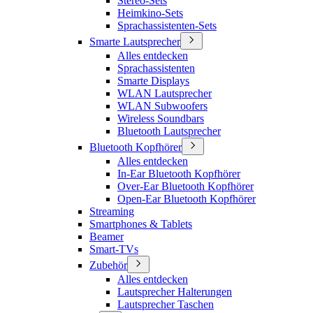
Stereo-Sets
Heimkino-Sets
Sprachassistenten-Sets
Smarte Lautsprecher
Alles entdecken
Sprachassistenten
Smarte Displays
WLAN Lautsprecher
WLAN Subwoofers
Wireless Soundbars
Bluetooth Lautsprecher
Bluetooth Kopfhörer
Alles entdecken
In-Ear Bluetooth Kopfhörer
Over-Ear Bluetooth Kopfhörer
Open-Ear Bluetooth Kopfhörer
Streaming
Smartphones & Tablets
Beamer
Smart-TVs
Zubehör
Alles entdecken
Lautsprecher Halterungen
Lautsprecher Taschen