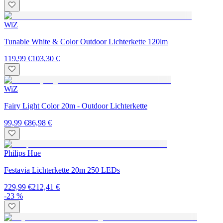
WiZ
Tunable White & Color Outdoor Lichterkette 120lm
119,99 €
103,30 €
WiZ
Fairy Light Color 20m - Outdoor Lichterkette
99,99 €
86,98 €
Philips Hue
Festavia Lichterkette 20m 250 LEDs
229,99 €
212,41 €
-23 %