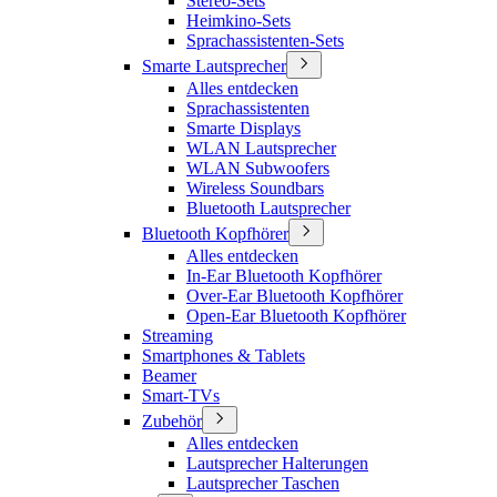
Stereo-Sets
Heimkino-Sets
Sprachassistenten-Sets
Smarte Lautsprecher
Alles entdecken
Sprachassistenten
Smarte Displays
WLAN Lautsprecher
WLAN Subwoofers
Wireless Soundbars
Bluetooth Lautsprecher
Bluetooth Kopfhörer
Alles entdecken
In-Ear Bluetooth Kopfhörer
Over-Ear Bluetooth Kopfhörer
Open-Ear Bluetooth Kopfhörer
Streaming
Smartphones & Tablets
Beamer
Smart-TVs
Zubehör
Alles entdecken
Lautsprecher Halterungen
Lautsprecher Taschen