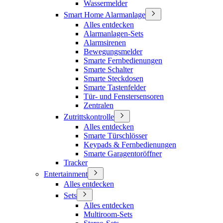
Wassermelder
Smart Home Alarmanlage
Alles entdecken
Alarmanlagen-Sets
Alarmsirenen
Bewegungsmelder
Smarte Fernbedienungen
Smarte Schalter
Smarte Steckdosen
Smarte Tastenfelder
Tür- und Fenstersensoren
Zentralen
Zutrittskontrolle
Alles entdecken
Smarte Türschlösser
Keypads & Fernbedienungen
Smarte Garagentoröffner
Tracker
Entertainment
Alles entdecken
Sets
Alles entdecken
Multiroom-Sets