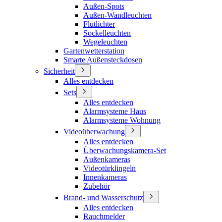
Außen-Spots
Außen-Wandleuchten
Flutlichter
Sockelleuchten
Wegeleuchten
Gartenwetterstation
Smarte Außensteckdosen
Sicherheit
Alles entdecken
Sets
Alles entdecken
Alarmsysteme Haus
Alarmsysteme Wohnung
Videoüberwachung
Alles entdecken
Überwachungskamera-Set
Außenkameras
Videotürklingeln
Innenkameras
Zubehör
Brand- und Wasserschutz
Alles entdecken
Rauchmelder