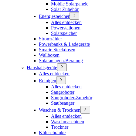
Mobile Solarpanele
Solar Zubehör
Energiespeicher
Alles entdecken
Powerstationen
Solarspeicher
Stromzähler
Powerbanks & Ladegeräte
Smarte Steckdosen
Wallboxen
Solaranlagen-Beratung
Haushaltsgeräte
Alles entdecken
Reinigen
Alles entdecken
Saugroboter
Saugroboter-Zubehör
Staubsauger
Waschen & Trocknen
Alles entdecken
Waschmaschinen
Trockner
Kühlschränke