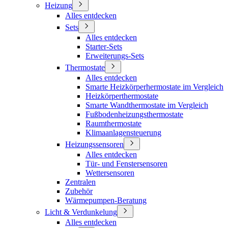
Heizung
Alles entdecken
Sets
Alles entdecken
Starter-Sets
Erweiterungs-Sets
Thermostate
Alles entdecken
Smarte Heizkörperhermostate im Vergleich
Heizkörperthermostate
Smarte Wandthermostate im Vergleich
Fußbodenheizungsthermostate
Raumthermostate
Klimaanlagensteuerung
Heizungssensoren
Alles entdecken
Tür- und Fenstersensoren
Wettersensoren
Zentralen
Zubehör
Wärmepumpen-Beratung
Licht & Verdunkelung
Alles entdecken