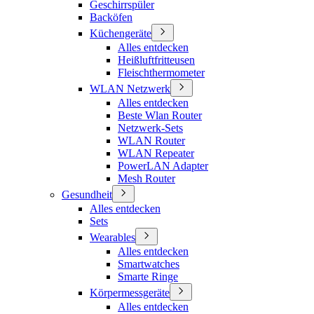
Geschirrspüler
Backöfen
Küchengeräte
Alles entdecken
Heißluftfritteusen
Fleischthermometer
WLAN Netzwerk
Alles entdecken
Beste Wlan Router
Netzwerk-Sets
WLAN Router
WLAN Repeater
PowerLAN Adapter
Mesh Router
Gesundheit
Alles entdecken
Sets
Wearables
Alles entdecken
Smartwatches
Smarte Ringe
Körpermessgeräte
Alles entdecken