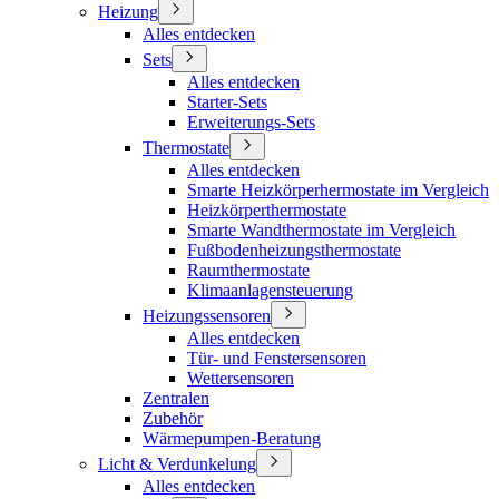
Heizung
Alles entdecken
Sets
Alles entdecken
Starter-Sets
Erweiterungs-Sets
Thermostate
Alles entdecken
Smarte Heizkörperhermostate im Vergleich
Heizkörperthermostate
Smarte Wandthermostate im Vergleich
Fußbodenheizungsthermostate
Raumthermostate
Klimaanlagensteuerung
Heizungssensoren
Alles entdecken
Tür- und Fenstersensoren
Wettersensoren
Zentralen
Zubehör
Wärmepumpen-Beratung
Licht & Verdunkelung
Alles entdecken