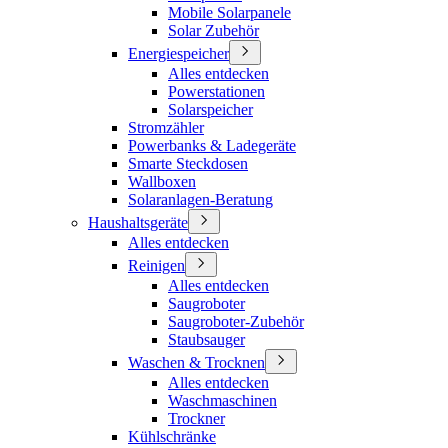
Mobile Solarpanele
Solar Zubehör
Energiespeicher
Alles entdecken
Powerstationen
Solarspeicher
Stromzähler
Powerbanks & Ladegeräte
Smarte Steckdosen
Wallboxen
Solaranlagen-Beratung
Haushaltsgeräte
Alles entdecken
Reinigen
Alles entdecken
Saugroboter
Saugroboter-Zubehör
Staubsauger
Waschen & Trocknen
Alles entdecken
Waschmaschinen
Trockner
Kühlschränke