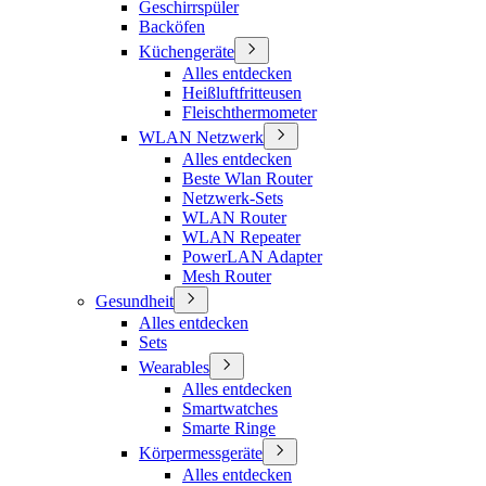
Geschirrspüler
Backöfen
Küchengeräte
Alles entdecken
Heißluftfritteusen
Fleischthermometer
WLAN Netzwerk
Alles entdecken
Beste Wlan Router
Netzwerk-Sets
WLAN Router
WLAN Repeater
PowerLAN Adapter
Mesh Router
Gesundheit
Alles entdecken
Sets
Wearables
Alles entdecken
Smartwatches
Smarte Ringe
Körpermessgeräte
Alles entdecken