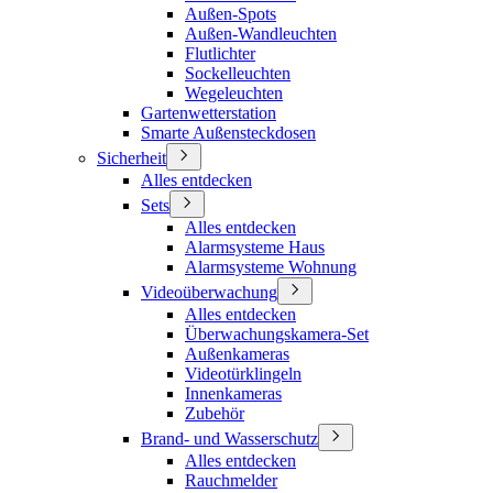
Außen-Spots
Außen-Wandleuchten
Flutlichter
Sockelleuchten
Wegeleuchten
Gartenwetterstation
Smarte Außensteckdosen
Sicherheit
Alles entdecken
Sets
Alles entdecken
Alarmsysteme Haus
Alarmsysteme Wohnung
Videoüberwachung
Alles entdecken
Überwachungskamera-Set
Außenkameras
Videotürklingeln
Innenkameras
Zubehör
Brand- und Wasserschutz
Alles entdecken
Rauchmelder