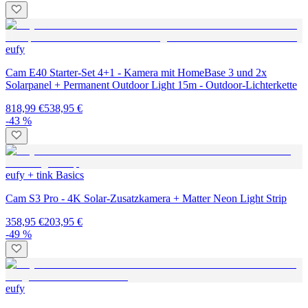
eufy
Cam E40 Starter-Set 4+1 - Kamera mit HomeBase 3 und 2x
Solarpanel + Permanent Outdoor Light 15m - Outdoor-Lichterkette
818,99 €
538,95 €
-43 %
eufy + tink Basics
Cam S3 Pro - 4K Solar-Zusatzkamera + Matter Neon Light Strip
358,95 €
203,95 €
-49 %
eufy