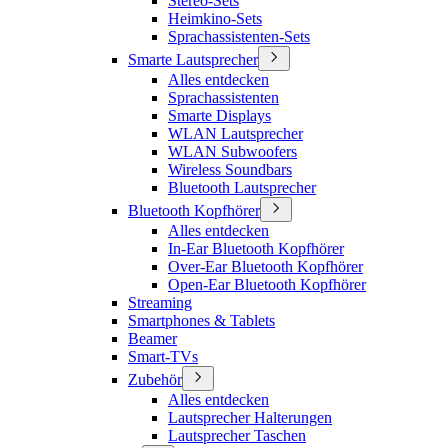
Stereo-Sets
Heimkino-Sets
Sprachassistenten-Sets
Smarte Lautsprecher
Alles entdecken
Sprachassistenten
Smarte Displays
WLAN Lautsprecher
WLAN Subwoofers
Wireless Soundbars
Bluetooth Lautsprecher
Bluetooth Kopfhörer
Alles entdecken
In-Ear Bluetooth Kopfhörer
Over-Ear Bluetooth Kopfhörer
Open-Ear Bluetooth Kopfhörer
Streaming
Smartphones & Tablets
Beamer
Smart-TVs
Zubehör
Alles entdecken
Lautsprecher Halterungen
Lautsprecher Taschen