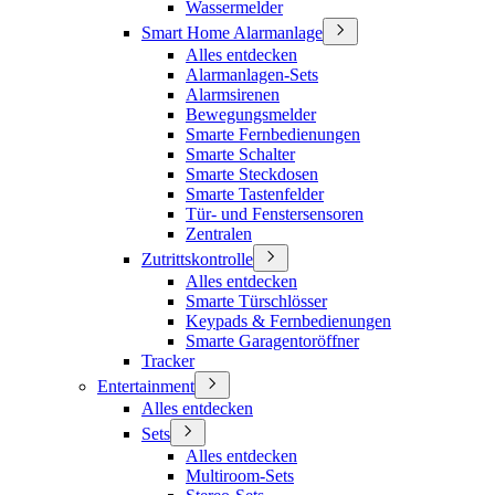
Wassermelder
Smart Home Alarmanlage
Alles entdecken
Alarmanlagen-Sets
Alarmsirenen
Bewegungsmelder
Smarte Fernbedienungen
Smarte Schalter
Smarte Steckdosen
Smarte Tastenfelder
Tür- und Fenstersensoren
Zentralen
Zutrittskontrolle
Alles entdecken
Smarte Türschlösser
Keypads & Fernbedienungen
Smarte Garagentoröffner
Tracker
Entertainment
Alles entdecken
Sets
Alles entdecken
Multiroom-Sets