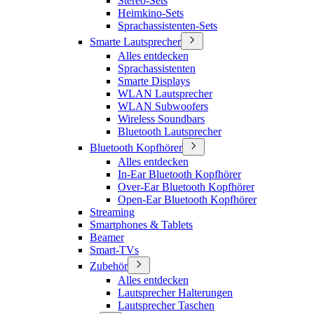
Stereo-Sets
Heimkino-Sets
Sprachassistenten-Sets
Smarte Lautsprecher
Alles entdecken
Sprachassistenten
Smarte Displays
WLAN Lautsprecher
WLAN Subwoofers
Wireless Soundbars
Bluetooth Lautsprecher
Bluetooth Kopfhörer
Alles entdecken
In-Ear Bluetooth Kopfhörer
Over-Ear Bluetooth Kopfhörer
Open-Ear Bluetooth Kopfhörer
Streaming
Smartphones & Tablets
Beamer
Smart-TVs
Zubehör
Alles entdecken
Lautsprecher Halterungen
Lautsprecher Taschen