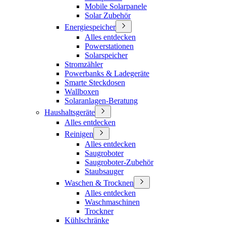
Mobile Solarpanele
Solar Zubehör
Energiespeicher
Alles entdecken
Powerstationen
Solarspeicher
Stromzähler
Powerbanks & Ladegeräte
Smarte Steckdosen
Wallboxen
Solaranlagen-Beratung
Haushaltsgeräte
Alles entdecken
Reinigen
Alles entdecken
Saugroboter
Saugroboter-Zubehör
Staubsauger
Waschen & Trocknen
Alles entdecken
Waschmaschinen
Trockner
Kühlschränke