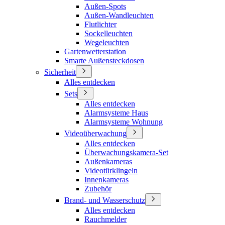
Außen-Spots
Außen-Wandleuchten
Flutlichter
Sockelleuchten
Wegeleuchten
Gartenwetterstation
Smarte Außensteckdosen
Sicherheit
Alles entdecken
Sets
Alles entdecken
Alarmsysteme Haus
Alarmsysteme Wohnung
Videoüberwachung
Alles entdecken
Überwachungskamera-Set
Außenkameras
Videotürklingeln
Innenkameras
Zubehör
Brand- und Wasserschutz
Alles entdecken
Rauchmelder