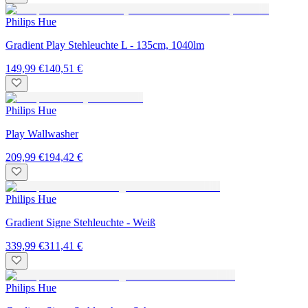
Philips Hue
Gradient Play Stehleuchte L - 135cm, 1040lm
149,99 €
140,51 €
Philips Hue
Play Wallwasher
209,99 €
194,42 €
Philips Hue
Gradient Signe Stehleuchte - Weiß
339,99 €
311,41 €
Philips Hue