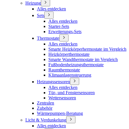
Heizung
Alles entdecken
Sets
Alles entdecken
Starter-Sets
Erweiterungs-Sets
Thermostate
Alles entdecken
Smarte Heizkörperhermostate im Vergleich
Heizkörperthermostate
Smarte Wandthermostate im Vergleich
Fußbodenheizungsthermostate
Raumthermostate
Klimaanlagensteuerung
Heizungssensoren
Alles entdecken
Tür- und Fenstersensoren
Wettersensoren
Zentralen
Zubehör
Wärmepumpen-Beratung
Licht & Verdunkelung
Alles entdecken