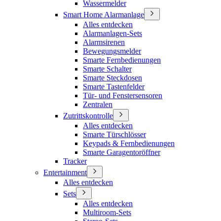
Wassermelder
Smart Home Alarmanlage
Alles entdecken
Alarmanlagen-Sets
Alarmsirenen
Bewegungsmelder
Smarte Fernbedienungen
Smarte Schalter
Smarte Steckdosen
Smarte Tastenfelder
Tür- und Fenstersensoren
Zentralen
Zutrittskontrolle
Alles entdecken
Smarte Türschlösser
Keypads & Fernbedienungen
Smarte Garagentoröffner
Tracker
Entertainment
Alles entdecken
Sets
Alles entdecken
Multiroom-Sets