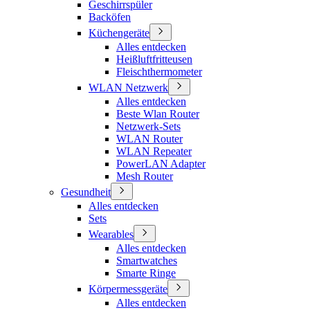
Geschirrspüler
Backöfen
Küchengeräte
Alles entdecken
Heißluftfritteusen
Fleischthermometer
WLAN Netzwerk
Alles entdecken
Beste Wlan Router
Netzwerk-Sets
WLAN Router
WLAN Repeater
PowerLAN Adapter
Mesh Router
Gesundheit
Alles entdecken
Sets
Wearables
Alles entdecken
Smartwatches
Smarte Ringe
Körpermessgeräte
Alles entdecken