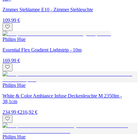
Zimmer Stehlampe E10 - Zimmer Stehleuchte
109,99 €
Philips Hue
Essential Flex Gradient Lightstrip - 10m
169,99 €
Philips Hue
White & Color Ambiance Infuse Deckenleuchte M 2350lm -
38,1cm
234,99 €
216,92 €
Philips Hue