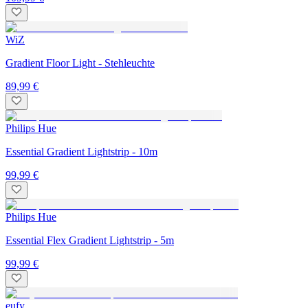
WiZ
Gradient Floor Light - Stehleuchte
89,99 €
Philips Hue
Essential Gradient Lightstrip - 10m
99,99 €
Philips Hue
Essential Flex Gradient Lightstrip - 5m
99,99 €
eufy