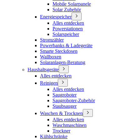
Mobile Solarpanele
Solar Zubehör
Energiespeicher
Alles entdecken
Powerstationen
Solarspeicher
Stromzähler
Powerbanks & Ladegeräte
Smarte Steckdosen
Wallboxen
Solaranlagen-Beratung
Haushaltsgeräte
Alles entdecken
Reinigen
Alles entdecken
Saugroboter
Saugroboter-Zubehör
Staubsauger
Waschen & Trocknen
Alles entdecken
Waschmaschinen
Trockner
Kühlschränke