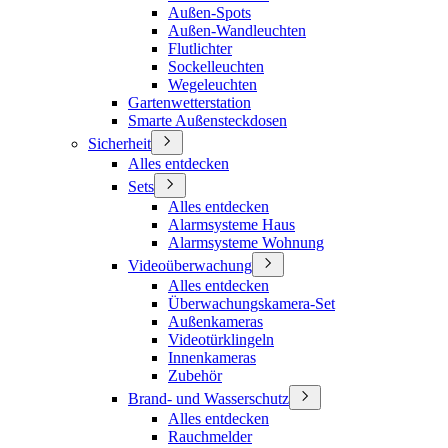
Außen-Spots
Außen-Wandleuchten
Flutlichter
Sockelleuchten
Wegeleuchten
Gartenwetterstation
Smarte Außensteckdosen
Sicherheit
Alles entdecken
Sets
Alles entdecken
Alarmsysteme Haus
Alarmsysteme Wohnung
Videoüberwachung
Alles entdecken
Überwachungskamera-Set
Außenkameras
Videotürklingeln
Innenkameras
Zubehör
Brand- und Wasserschutz
Alles entdecken
Rauchmelder