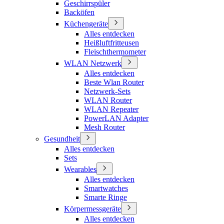
Geschirrspüler
Backöfen
Küchengeräte
Alles entdecken
Heißluftfritteusen
Fleischthermometer
WLAN Netzwerk
Alles entdecken
Beste Wlan Router
Netzwerk-Sets
WLAN Router
WLAN Repeater
PowerLAN Adapter
Mesh Router
Gesundheit
Alles entdecken
Sets
Wearables
Alles entdecken
Smartwatches
Smarte Ringe
Körpermessgeräte
Alles entdecken