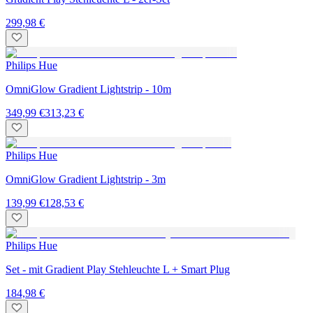
299,98 €
Philips Hue
OmniGlow Gradient Lightstrip - 10m
349,99 €
313,23 €
Philips Hue
OmniGlow Gradient Lightstrip - 3m
139,99 €
128,53 €
Philips Hue
Set - mit Gradient Play Stehleuchte L + Smart Plug
184,98 €