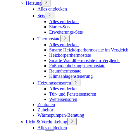
Heizung
Alles entdecken
Sets
Alles entdecken
Starter-Sets
Erweiterungs-Sets
Thermostate
Alles entdecken
Smarte Heizkörperhermostate im Vergleich
Heizkörperthermostate
Smarte Wandthermostate im Vergleich
Fußbodenheizungsthermostate
Raumthermostate
Klimaanlagensteuerung
Heizungssensoren
Alles entdecken
Tür- und Fenstersensoren
Wettersensoren
Zentralen
Zubehör
Wärmepumpen-Beratung
Licht & Verdunkelung
Alles entdecken