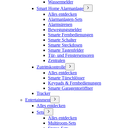
Wassermelder
Smart Home Alarmanlage
Alles entdecken
Alarmanlagen-Sets
Alarmsirenen
Bewegungsmelder
Smarte Fernbedienungen
Smarte Schalter
Smarte Steckdosen
Smarte Tastenfelder
Tür- und Fenstersensoren
Zentralen
Zutrittskontrolle
Alles entdecken
Smarte Türschlösser
Keypads & Fernbedienungen
Smarte Garagentoröffner
Tracker
Entertainment
Alles entdecken
Sets
Alles entdecken
Multiroom-Sets