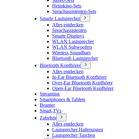
Stereo-Sets
Heimkino-Sets
Sprachassistenten-Sets
Smarte Lautsprecher
Alles entdecken
Sprachassistenten
Smarte Displays
WLAN Lautsprecher
WLAN Subwoofers
Wireless Soundbars
Bluetooth Lautsprecher
Bluetooth Kopfhörer
Alles entdecken
In-Ear Bluetooth Kopfhörer
Over-Ear Bluetooth Kopfhörer
Open-Ear Bluetooth Kopfhörer
Streaming
Smartphones & Tablets
Beamer
Smart-TVs
Zubehör
Alles entdecken
Lautsprecher Halterungen
Lautsprecher Taschen