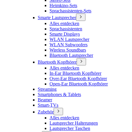
Stereo-Sets
Heimkino-Sets
Sprachassistenten-Sets
Smarte Lautsprecher
Alles entdecken
Sprachassistenten
Smarte Displays
WLAN Lautsprecher
WLAN Subwoofers
Wireless Soundbars
Bluetooth Lautsprecher
Bluetooth Kopfhörer
Alles entdecken
In-Ear Bluetooth Kopfhörer
Over-Ear Bluetooth Kopfhörer
Open-Ear Bluetooth Kopfhörer
Streaming
Smartphones & Tablets
Beamer
Smart-TVs
Zubehör
Alles entdecken
Lautsprecher Halterungen
Lautsprecher Taschen