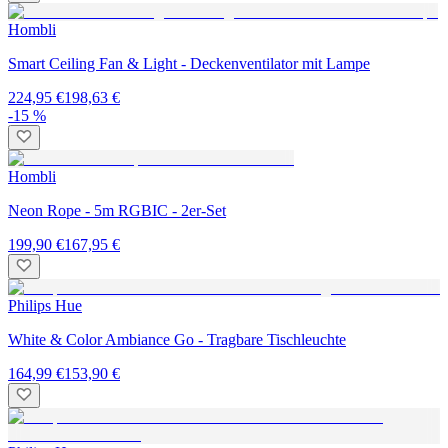
Hombli
Smart Ceiling Fan & Light - Deckenventilator mit Lampe
224,95 €
198,63 €
-15 %
Hombli
Neon Rope - 5m RGBIC - 2er-Set
199,90 €
167,95 €
Philips Hue
White & Color Ambiance Go - Tragbare Tischleuchte
164,99 €
153,90 €