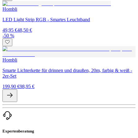
Hombli
LED Light Strip RGB - Smartes Leuchtband
49,95 €
48,50 €
-50 %
Hombli
Smarte Lichterkette für drinnen und draußen, 20m, farbig & weiß -
2er-Set
199,90 €
98,95 €
Expertenberatung