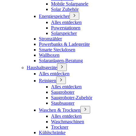
Mobile Solarpanele
Solar Zubehör
Energiespeicher
Alles entdecken
Powerstationen
Solarspeicher
Stromzähler
Powerbanks & Ladegeräte
Smarte Steckdosen
Wallboxen
Solaranlagen-Beratung
Haushaltsgeräte
Alles entdecken
Reinigen
Alles entdecken
Saugroboter
Saugroboter-Zubehör
Staubsauger
Waschen & Trocknen
Alles entdecken
Waschmaschinen
Trockner
Kühlschränke