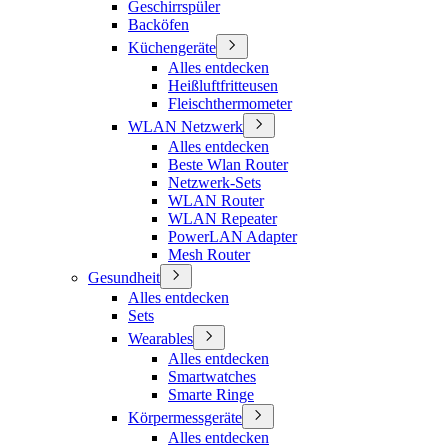
Geschirrspüler
Backöfen
Küchengeräte
Alles entdecken
Heißluftfritteusen
Fleischthermometer
WLAN Netzwerk
Alles entdecken
Beste Wlan Router
Netzwerk-Sets
WLAN Router
WLAN Repeater
PowerLAN Adapter
Mesh Router
Gesundheit
Alles entdecken
Sets
Wearables
Alles entdecken
Smartwatches
Smarte Ringe
Körpermessgeräte
Alles entdecken