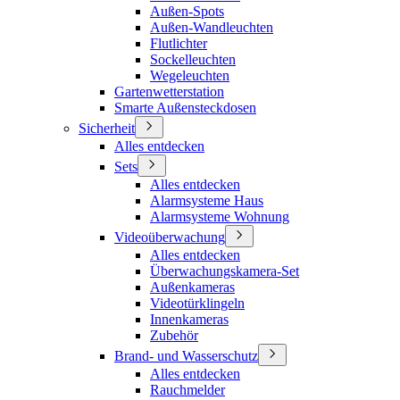
Außen-Spots
Außen-Wandleuchten
Flutlichter
Sockelleuchten
Wegeleuchten
Gartenwetterstation
Smarte Außensteckdosen
Sicherheit
Alles entdecken
Sets
Alles entdecken
Alarmsysteme Haus
Alarmsysteme Wohnung
Videoüberwachung
Alles entdecken
Überwachungskamera-Set
Außenkameras
Videotürklingeln
Innenkameras
Zubehör
Brand- und Wasserschutz
Alles entdecken
Rauchmelder