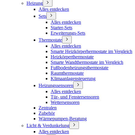
Heizung
Alles entdecken
Sets
Alles entdecken
Starter-Sets
Erweiterungs-Sets
Thermostate
Alles entdecken
Smarte Heizkörperhermostate im Vergleich
Heizkörperthermostate
Smarte Wandthermostate im Vergleich
Fußbodenheizungsthermostate
Raumthermostate
Klimaanlagensteuerung
Heizungssensoren
Alles entdecken
Tür- und Fenstersensoren
Wettersensoren
Zentralen
Zubehör
Wärmepumpen-Beratung
Licht & Verdunkelung
Alles entdecken