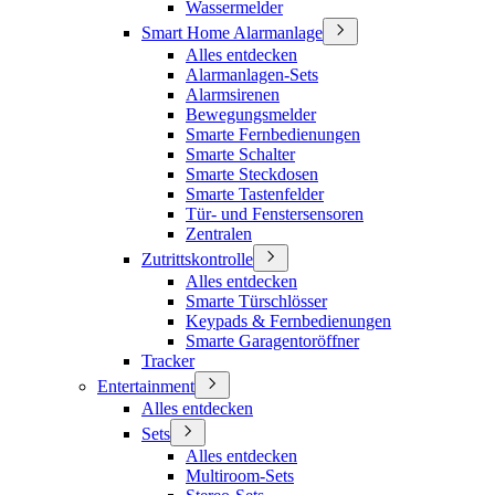
Wassermelder
Smart Home Alarmanlage
Alles entdecken
Alarmanlagen-Sets
Alarmsirenen
Bewegungsmelder
Smarte Fernbedienungen
Smarte Schalter
Smarte Steckdosen
Smarte Tastenfelder
Tür- und Fenstersensoren
Zentralen
Zutrittskontrolle
Alles entdecken
Smarte Türschlösser
Keypads & Fernbedienungen
Smarte Garagentoröffner
Tracker
Entertainment
Alles entdecken
Sets
Alles entdecken
Multiroom-Sets