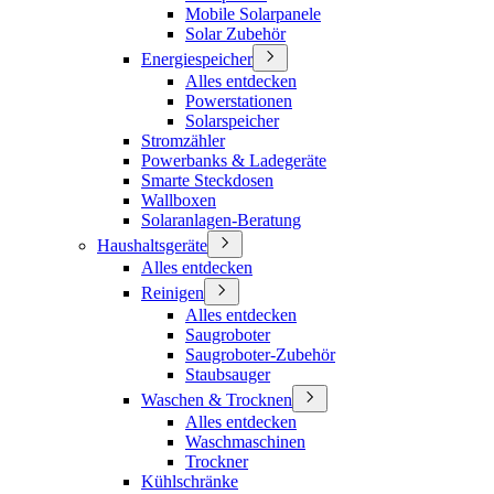
Mobile Solarpanele
Solar Zubehör
Energiespeicher
Alles entdecken
Powerstationen
Solarspeicher
Stromzähler
Powerbanks & Ladegeräte
Smarte Steckdosen
Wallboxen
Solaranlagen-Beratung
Haushaltsgeräte
Alles entdecken
Reinigen
Alles entdecken
Saugroboter
Saugroboter-Zubehör
Staubsauger
Waschen & Trocknen
Alles entdecken
Waschmaschinen
Trockner
Kühlschränke