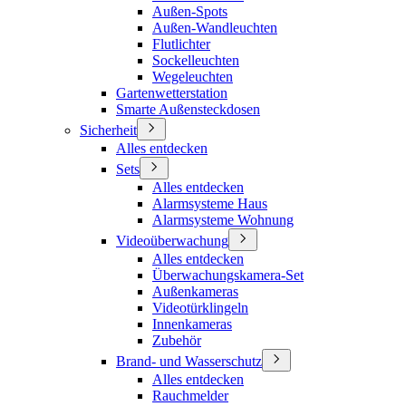
Außen-Spots
Außen-Wandleuchten
Flutlichter
Sockelleuchten
Wegeleuchten
Gartenwetterstation
Smarte Außensteckdosen
Sicherheit
Alles entdecken
Sets
Alles entdecken
Alarmsysteme Haus
Alarmsysteme Wohnung
Videoüberwachung
Alles entdecken
Überwachungskamera-Set
Außenkameras
Videotürklingeln
Innenkameras
Zubehör
Brand- und Wasserschutz
Alles entdecken
Rauchmelder