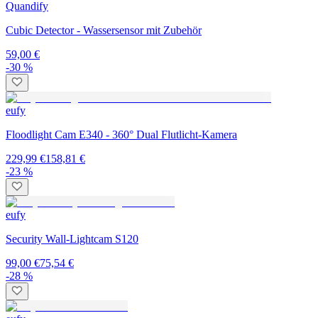
Quandify
Cubic Detector - Wassersensor mit Zubehör
59,00 €
-30 %
eufy
Floodlight Cam E340 - 360° Dual Flutlicht-Kamera
229,99 €
158,81 €
-23 %
eufy
Security Wall-Lightcam S120
99,00 €
75,54 €
-28 %