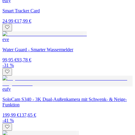
eufy
Smart Tracker Card
24,99 €
17,99 €
eve
Water Guard - Smarter Wassermelder
99,95 €
93,78 €
-31 %
eufy
SoloCam S340 - 3K Dual-Außenkamera mit Schwenk- & Neige-
Funktion
199,99 €
137,65 €
-41 %