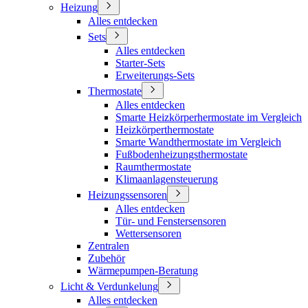
Heizung
Alles entdecken
Sets
Alles entdecken
Starter-Sets
Erweiterungs-Sets
Thermostate
Alles entdecken
Smarte Heizkörperhermostate im Vergleich
Heizkörperthermostate
Smarte Wandthermostate im Vergleich
Fußbodenheizungsthermostate
Raumthermostate
Klimaanlagensteuerung
Heizungssensoren
Alles entdecken
Tür- und Fenstersensoren
Wettersensoren
Zentralen
Zubehör
Wärmepumpen-Beratung
Licht & Verdunkelung
Alles entdecken