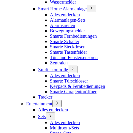
Wassermelder
Smart Home Alarmanlage
Alles entdecken
Alarmanlagen-Sets
Alarmsirenen
Bewegungsmelder
Smarte Fernbedienungen
Smarte Schalter
Smarte Steckdosen
Smarte Tastenfelder
Tür- und Fenstersensoren
Zentralen
Zutrittskontrolle
Alles entdecken
Smarte Türschlösser
Keypads & Fernbedienungen
Smarte Garagentoröffner
Tracker
Entertainment
Alles entdecken
Sets
Alles entdecken
Multiroom-Sets