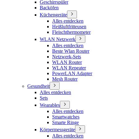
Geschirrspüler
Backöfen
Küchengeräte
Alles entdecken
Heißluftfritteusen
Fleischthermometer
WLAN Netzwerk
Alles entdecken
Beste Wlan Router
Netzwerk-Sets
WLAN Router
WLAN Repeater
PowerLAN Adapter
Mesh Router
Gesundheit
Alles entdecken
Sets
Wearables
Alles entdecken
Smartwatches
Smarte Ringe
Körpermessgeräte
Alles entdecken