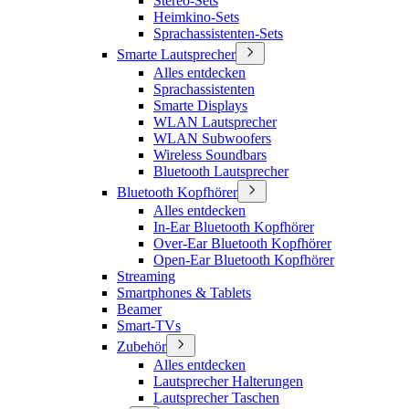
Stereo-Sets
Heimkino-Sets
Sprachassistenten-Sets
Smarte Lautsprecher
Alles entdecken
Sprachassistenten
Smarte Displays
WLAN Lautsprecher
WLAN Subwoofers
Wireless Soundbars
Bluetooth Lautsprecher
Bluetooth Kopfhörer
Alles entdecken
In-Ear Bluetooth Kopfhörer
Over-Ear Bluetooth Kopfhörer
Open-Ear Bluetooth Kopfhörer
Streaming
Smartphones & Tablets
Beamer
Smart-TVs
Zubehör
Alles entdecken
Lautsprecher Halterungen
Lautsprecher Taschen