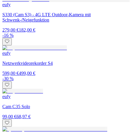
eufy
S330 (Cam S3) - 4G LTE Outdoor-Kamera mit
Schwenk-/Neigefunktion
279,00 €
182,00 €
-16 %
eufy
Netzwerkvideorekorder S4
599,00 €
499,00 €
-30 %
eufy
Cam C35 Solo
99,00 €
68,97 €