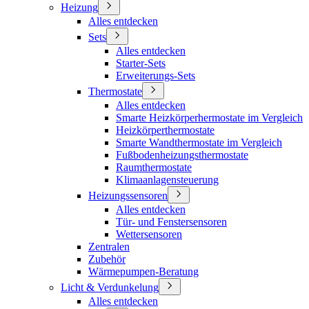
Heizung
Alles entdecken
Sets
Alles entdecken
Starter-Sets
Erweiterungs-Sets
Thermostate
Alles entdecken
Smarte Heizkörperhermostate im Vergleich
Heizkörperthermostate
Smarte Wandthermostate im Vergleich
Fußbodenheizungsthermostate
Raumthermostate
Klimaanlagensteuerung
Heizungssensoren
Alles entdecken
Tür- und Fenstersensoren
Wettersensoren
Zentralen
Zubehör
Wärmepumpen-Beratung
Licht & Verdunkelung
Alles entdecken