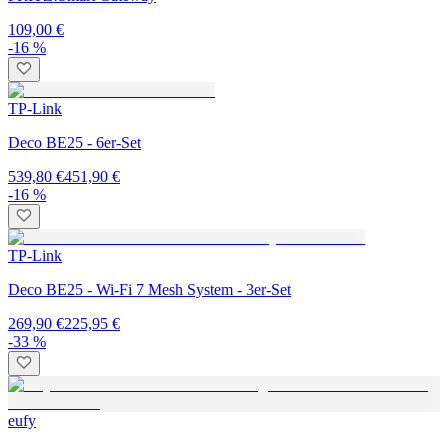
109,00 €
-16 %
TP-Link
Deco BE25 - 6er-Set
539,80 €
451,90 €
-16 %
TP-Link
Deco BE25 - Wi-Fi 7 Mesh System - 3er-Set
269,90 €
225,95 €
-33 %
eufy