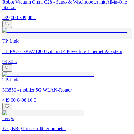
Robot Vacuum Omni C28 - Saug- & Wischroboter mit All-in-One
Station
599,00 €
399,00 €
TP-Link
TL-PA7017P AV1000 Kit - mit 4 Powerline-Ethernet-Adaptern
99,80 €
TP-Link
M8550 - mobiler 5G WLAN-Router
449,00 €
408,10 €
herQs
EasyBBQ Pro - Grillthermometer