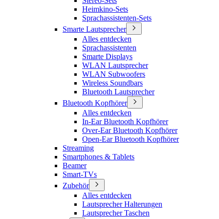
Stereo-Sets
Heimkino-Sets
Sprachassistenten-Sets
Smarte Lautsprecher
Alles entdecken
Sprachassistenten
Smarte Displays
WLAN Lautsprecher
WLAN Subwoofers
Wireless Soundbars
Bluetooth Lautsprecher
Bluetooth Kopfhörer
Alles entdecken
In-Ear Bluetooth Kopfhörer
Over-Ear Bluetooth Kopfhörer
Open-Ear Bluetooth Kopfhörer
Streaming
Smartphones & Tablets
Beamer
Smart-TVs
Zubehör
Alles entdecken
Lautsprecher Halterungen
Lautsprecher Taschen