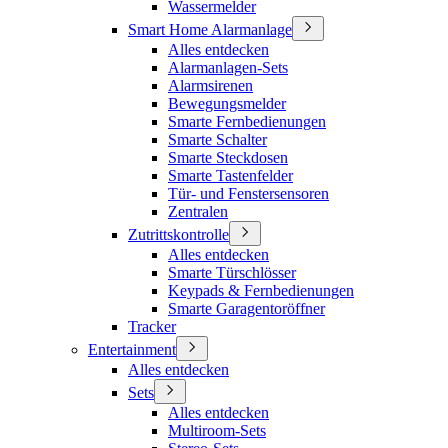
Wassermelder
Smart Home Alarmanlage
Alles entdecken
Alarmanlagen-Sets
Alarmsirenen
Bewegungsmelder
Smarte Fernbedienungen
Smarte Schalter
Smarte Steckdosen
Smarte Tastenfelder
Tür- und Fenstersensoren
Zentralen
Zutrittskontrolle
Alles entdecken
Smarte Türschlösser
Keypads & Fernbedienungen
Smarte Garagentoröffner
Tracker
Entertainment
Alles entdecken
Sets
Alles entdecken
Multiroom-Sets