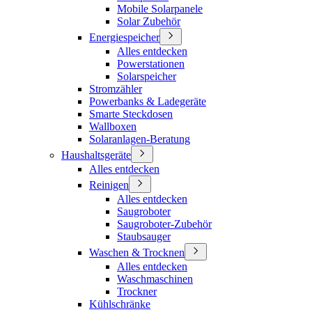
Mobile Solarpanele
Solar Zubehör
Energiespeicher
Alles entdecken
Powerstationen
Solarspeicher
Stromzähler
Powerbanks & Ladegeräte
Smarte Steckdosen
Wallboxen
Solaranlagen-Beratung
Haushaltsgeräte
Alles entdecken
Reinigen
Alles entdecken
Saugroboter
Saugroboter-Zubehör
Staubsauger
Waschen & Trocknen
Alles entdecken
Waschmaschinen
Trockner
Kühlschränke