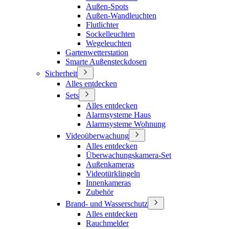
Außen-Spots
Außen-Wandleuchten
Flutlichter
Sockelleuchten
Wegeleuchten
Gartenwetterstation
Smarte Außensteckdosen
Sicherheit
Alles entdecken
Sets
Alles entdecken
Alarmsysteme Haus
Alarmsysteme Wohnung
Videoüberwachung
Alles entdecken
Überwachungskamera-Set
Außenkameras
Videotürklingeln
Innenkameras
Zubehör
Brand- und Wasserschutz
Alles entdecken
Rauchmelder