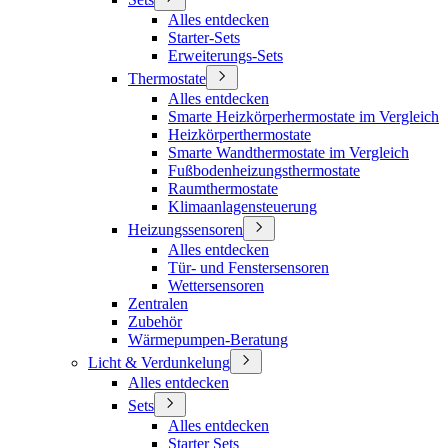
Alles entdecken
Starter-Sets
Erweiterungs-Sets
Thermostate
Alles entdecken
Smarte Heizkörperhermostate im Vergleich
Heizkörperthermostate
Smarte Wandthermostate im Vergleich
Fußbodenheizungsthermostate
Raumthermostate
Klimaanlagensteuerung
Heizungssensoren
Alles entdecken
Tür- und Fenstersensoren
Wettersensoren
Zentralen
Zubehör
Wärmepumpen-Beratung
Licht & Verdunkelung
Alles entdecken
Sets
Alles entdecken
Starter Sets