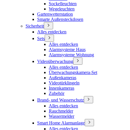
Sockelleuchten
Wegeleuchten
Gartenwetterstation
Smarte Außensteckdosen
Sicherheit
Alles entdecken
Sets
Alles entdecken
Alarmsysteme Haus
Alarmsysteme Wohnung
Videoüberwachung
Alles entdecken
Überwachungskamera-Set
Außenkameras
Videotürklingeln
Innenkameras
Zubehör
Brand- und Wasserschutz
Alles entdecken
Rauchmelder
Wassermelder
Smart Home Alarmanlage
Alles entdecken