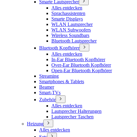
Smarte Lautsprecher
Alles entdecken
Sprachassistenten
Smarte Displays
WLAN Lautsprecher
WLAN Subwoofers
Wireless Soundbars
Bluetooth Lautsprecher
Bluetooth Kopfhörer
Alles entdecken
In-Ear Bluetooth Kopfhörer
Over-Ear Bluetooth Kopfhörer
Open-Ear Bluetooth Kopfhörer
Streaming
Smartphones & Tablets
Beamer
Smart-TVs
Zubehör
Alles entdecken
Lautsprecher Halterungen
Lautsprecher Taschen
Heizung
Alles entdecken
Sets