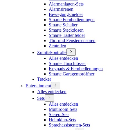
Alarmanlagen-Sets
Alarmsirenen
Bewegungsmelder
Smarte Fernbedienungen
Smarte Schalter
Smarte Steckdosen
Smarte Tastenfelder
Tür- und Fenstersensoren
Zentralen
Zutrittskontrolle
Alles entdecken
Smarte Türschlösser
Keypads & Fernbedienungen
Smarte Garagentoröffner
Tracker
Entertainment
Alles entdecken
Sets
Alles entdecken
Multiroom-Sets
Stereo-Sets
Heimkino-Sets
Sprachassistenten-Sets