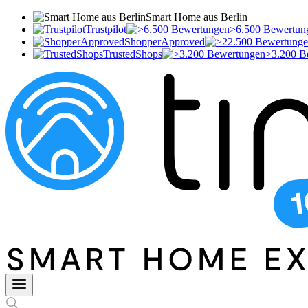
Smart Home aus Berlin
Trustpilot
>6.500 Bewertun
ShopperApproved
TrustedShops
>3.200 B