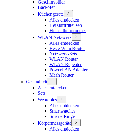
Geschirrspüler
Backöfen
Küchengeräte
Alles entdecken
Heißluftfritteusen
Fleischthermometer
WLAN Netzwerk
Alles entdecken
Beste Wlan Router
Netzwerk-Sets
WLAN Router
WLAN Repeater
PowerLAN Adapter
Mesh Router
Gesundheit
Alles entdecken
Sets
Wearables
Alles entdecken
Smartwatches
Smarte Ringe
Körpermessgeräte
Alles entdecken