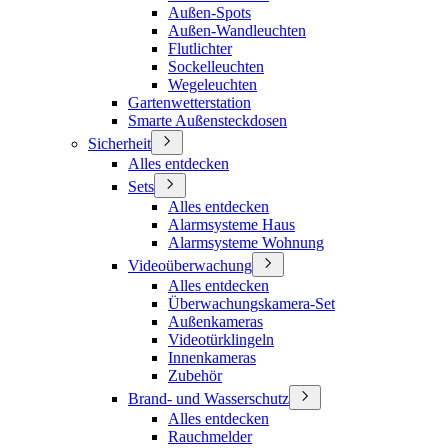
Außen-Spots
Außen-Wandleuchten
Flutlichter
Sockelleuchten
Wegeleuchten
Gartenwetterstation
Smarte Außensteckdosen
Sicherheit
Alles entdecken
Sets
Alles entdecken
Alarmsysteme Haus
Alarmsysteme Wohnung
Videoüberwachung
Alles entdecken
Überwachungskamera-Set
Außenkameras
Videotürklingeln
Innenkameras
Zubehör
Brand- und Wasserschutz
Alles entdecken
Rauchmelder