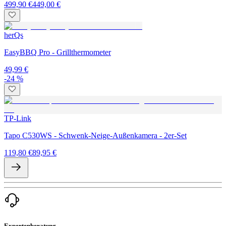
499,90 €
449,00 €
herQs
EasyBBQ Pro - Grillthermometer
49,99 €
-24 %
TP-Link
Tapo C530WS - Schwenk-Neige-Außenkamera - 2er-Set
119,80 €
89,95 €
Expertenberatung