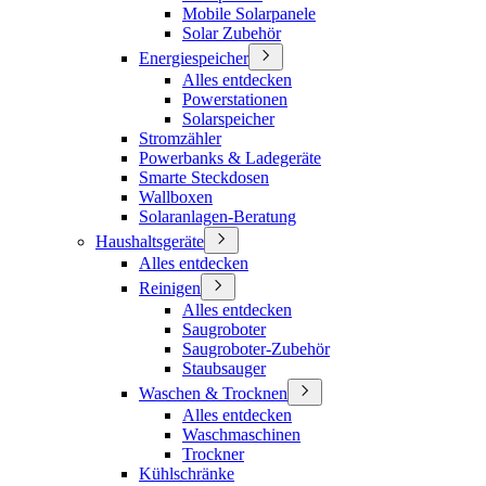
Mobile Solarpanele
Solar Zubehör
Energiespeicher
Alles entdecken
Powerstationen
Solarspeicher
Stromzähler
Powerbanks & Ladegeräte
Smarte Steckdosen
Wallboxen
Solaranlagen-Beratung
Haushaltsgeräte
Alles entdecken
Reinigen
Alles entdecken
Saugroboter
Saugroboter-Zubehör
Staubsauger
Waschen & Trocknen
Alles entdecken
Waschmaschinen
Trockner
Kühlschränke