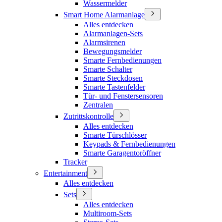
Wassermelder
Smart Home Alarmanlage
Alles entdecken
Alarmanlagen-Sets
Alarmsirenen
Bewegungsmelder
Smarte Fernbedienungen
Smarte Schalter
Smarte Steckdosen
Smarte Tastenfelder
Tür- und Fenstersensoren
Zentralen
Zutrittskontrolle
Alles entdecken
Smarte Türschlösser
Keypads & Fernbedienungen
Smarte Garagentoröffner
Tracker
Entertainment
Alles entdecken
Sets
Alles entdecken
Multiroom-Sets