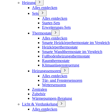
Heizung
Alles entdecken
Sets
Alles entdecken
Starter-Sets
Erweiterungs-Sets
Thermostate
Alles entdecken
Smarte Heizkörperhermostate im Vergleich
Heizkörperthermostate
Smarte Wandthermostate im Vergleich
Fußbodenheizungsthermostate
Raumthermostate
Klimaanlagensteuerung
Heizungssensoren
Alles entdecken
Tür- und Fenstersensoren
Wettersensoren
Zentralen
Zubehör
Wärmepumpen-Beratung
Licht & Verdunkelung
Alles entdecken