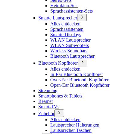
Stereo-Sets
Heimkino-Sets
Sprachassistenten-Sets
Smarte Lautsprecher
Alles entdecken
Sprachassistenten
Smarte Displays
WLAN Lautsprecher
WLAN Subwoofers
Wireless Soundbars
Bluetooth Lautsprecher
Bluetooth Kopfhörer
Alles entdecken
In-Ear Bluetooth Kopfhörer
Over-Ear Bluetooth Kopfhörer
Open-Ear Bluetooth Kopfhörer
Streaming
Smartphones & Tablets
Beamer
Smart-TVs
Zubehör
Alles entdecken
Lautsprecher Halterungen
Lautsprecher Taschen