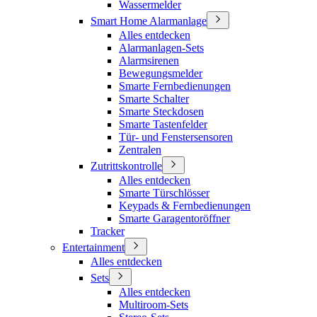
Wassermelder
Smart Home Alarmanlage
Alles entdecken
Alarmanlagen-Sets
Alarmsirenen
Bewegungsmelder
Smarte Fernbedienungen
Smarte Schalter
Smarte Steckdosen
Smarte Tastenfelder
Tür- und Fenstersensoren
Zentralen
Zutrittskontrolle
Alles entdecken
Smarte Türschlösser
Keypads & Fernbedienungen
Smarte Garagentoröffner
Tracker
Entertainment
Alles entdecken
Sets
Alles entdecken
Multiroom-Sets