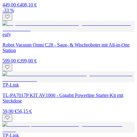
449,00 €
408,10 €
-33 %
eufy
Robot Vacuum Omni C28 - Saug- & Wischroboter mit All-in-One
Station
599,00 €
399,00 €
TP-Link
TL-PA7017P KIT AV1000 - Gigabit Powerline Starter-Kit mit
Steckdose
59,90 €
56,15 €
TP-Link