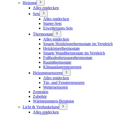
Heizung
Alles entdecken
Sets
Alles entdecken
Starter-Sets
Erweiterungs-Sets
Thermostate
Alles entdecken
Smarte Heizkörperhermostate im Vergleich
Heizkörperthermostate
Smarte Wandthermostate im Vergleich
Fußbodenheizungsthermostate
Raumthermostate
Klimaanlagensteuerung
Heizungssensoren
Alles entdecken
Tür- und Fenstersensoren
Wettersensoren
Zentralen
Zubehör
Wärmepumpen-Beratung
Licht & Verdunkelung
Alles entdecken