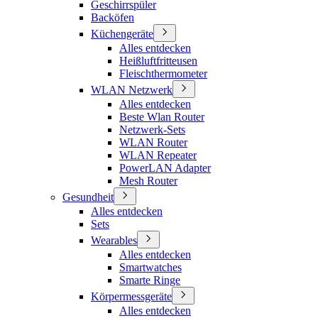
Geschirrspüler
Backöfen
Küchengeräte
Alles entdecken
Heißluftfritteusen
Fleischthermometer
WLAN Netzwerk
Alles entdecken
Beste Wlan Router
Netzwerk-Sets
WLAN Router
WLAN Repeater
PowerLAN Adapter
Mesh Router
Gesundheit
Alles entdecken
Sets
Wearables
Alles entdecken
Smartwatches
Smarte Ringe
Körpermessgeräte
Alles entdecken