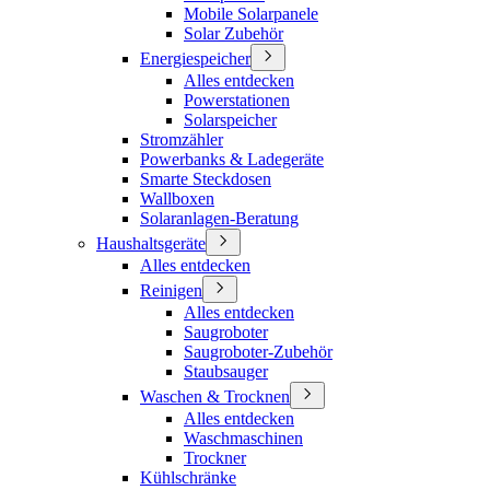
Mobile Solarpanele
Solar Zubehör
Energiespeicher
Alles entdecken
Powerstationen
Solarspeicher
Stromzähler
Powerbanks & Ladegeräte
Smarte Steckdosen
Wallboxen
Solaranlagen-Beratung
Haushaltsgeräte
Alles entdecken
Reinigen
Alles entdecken
Saugroboter
Saugroboter-Zubehör
Staubsauger
Waschen & Trocknen
Alles entdecken
Waschmaschinen
Trockner
Kühlschränke