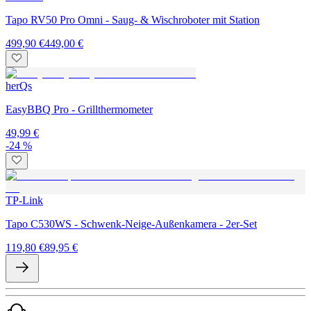
Tapo RV50 Pro Omni - Saug- & Wischroboter mit Station
499,90 €
449,00 €
herQs
EasyBBQ Pro - Grillthermometer
49,99 €
-24 %
TP-Link
Tapo C530WS - Schwenk-Neige-Außenkamera - 2er-Set
119,80 €
89,95 €