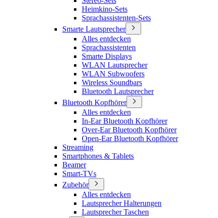
Stereo-Sets
Heimkino-Sets
Sprachassistenten-Sets
Smarte Lautsprecher
Alles entdecken
Sprachassistenten
Smarte Displays
WLAN Lautsprecher
WLAN Subwoofers
Wireless Soundbars
Bluetooth Lautsprecher
Bluetooth Kopfhörer
Alles entdecken
In-Ear Bluetooth Kopfhörer
Over-Ear Bluetooth Kopfhörer
Open-Ear Bluetooth Kopfhörer
Streaming
Smartphones & Tablets
Beamer
Smart-TVs
Zubehör
Alles entdecken
Lautsprecher Halterungen
Lautsprecher Taschen