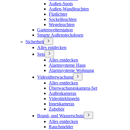
Außen-Spots
Außen-Wandleuchten
Flutlichter
Sockelleuchten
Wegeleuchten
Gartenwetterstation
Smarte Außensteckdosen
Sicherheit
Alles entdecken
Sets
Alles entdecken
Alarmsysteme Haus
Alarmsysteme Wohnung
Videoüberwachung
Alles entdecken
Überwachungskamera-Set
Außenkameras
Videotürklingeln
Innenkameras
Zubehör
Brand- und Wasserschutz
Alles entdecken
Rauchmelder