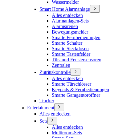
Wassermelder
Smart Home Alarmanlage
Alles entdecken
Alarmanlagen-Sets
Alarmsirenen
Bewegungsmelder
Smarte Fernbedienungen
Smarte Schalter
Smarte Steckdosen
Smarte Tastenfelder
Tür- und Fenstersensoren
Zentralen
Zutrittskontrolle
Alles entdecken
Smarte Türschlösser
Keypads & Fernbedienungen
Smarte Garagentoröffner
Tracker
Entertainment
Alles entdecken
Sets
Alles entdecken
Multiroom-Sets