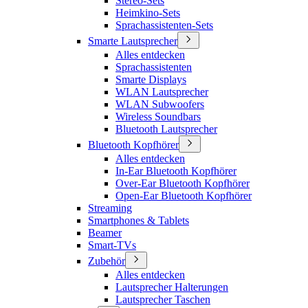
Stereo-Sets
Heimkino-Sets
Sprachassistenten-Sets
Smarte Lautsprecher
Alles entdecken
Sprachassistenten
Smarte Displays
WLAN Lautsprecher
WLAN Subwoofers
Wireless Soundbars
Bluetooth Lautsprecher
Bluetooth Kopfhörer
Alles entdecken
In-Ear Bluetooth Kopfhörer
Over-Ear Bluetooth Kopfhörer
Open-Ear Bluetooth Kopfhörer
Streaming
Smartphones & Tablets
Beamer
Smart-TVs
Zubehör
Alles entdecken
Lautsprecher Halterungen
Lautsprecher Taschen