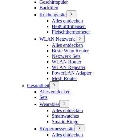
Geschirrspüler
Backöfen
Küchengeräte
Alles entdecken
Heißluftfritteusen
Fleischthermometer
WLAN Netzwerk
Alles entdecken
Beste Wlan Router
Netzwerk-Sets
WLAN Router
WLAN Repeater
PowerLAN Adapter
Mesh Router
Gesundheit
Alles entdecken
Sets
Wearables
Alles entdecken
Smartwatches
Smarte Ringe
Körpermessgeräte
Alles entdecken