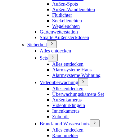
Außen-Spots
Außen-Wandleuchten
Flutlichter
Sockelleuchten
Wegeleuchten
Gartenwetterstation
Smarte Außensteckdosen
Sicherheit
Alles entdecken
Sets
Alles entdecken
Alarmsysteme Haus
Alarmsysteme Wohnung
Videoüberwachung
Alles entdecken
Überwachungskamera-Set
Außenkameras
Videotürklingeln
Innenkameras
Zubehör
Brand- und Wasserschutz
Alles entdecken
Rauchmelder