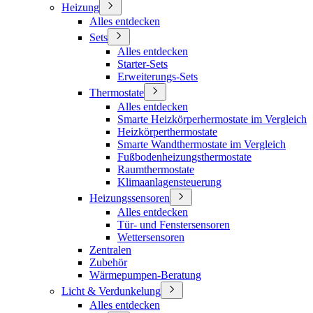
Heizung
Alles entdecken
Sets
Alles entdecken
Starter-Sets
Erweiterungs-Sets
Thermostate
Alles entdecken
Smarte Heizkörperhermostate im Vergleich
Heizkörperthermostate
Smarte Wandthermostate im Vergleich
Fußbodenheizungsthermostate
Raumthermostate
Klimaanlagensteuerung
Heizungssensoren
Alles entdecken
Tür- und Fenstersensoren
Wettersensoren
Zentralen
Zubehör
Wärmepumpen-Beratung
Licht & Verdunkelung
Alles entdecken