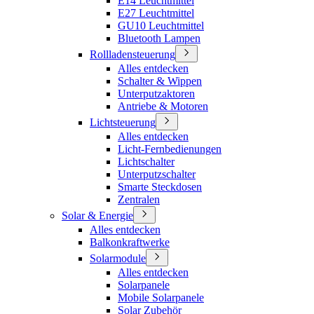
E14 Leuchtmittel
E27 Leuchtmittel
GU10 Leuchtmittel
Bluetooth Lampen
Rollladensteuerung
Alles entdecken
Schalter & Wippen
Unterputzaktoren
Antriebe & Motoren
Lichtsteuerung
Alles entdecken
Licht-Fernbedienungen
Lichtschalter
Unterputzschalter
Smarte Steckdosen
Zentralen
Solar & Energie
Alles entdecken
Balkonkraftwerke
Solarmodule
Alles entdecken
Solarpanele
Mobile Solarpanele
Solar Zubehör