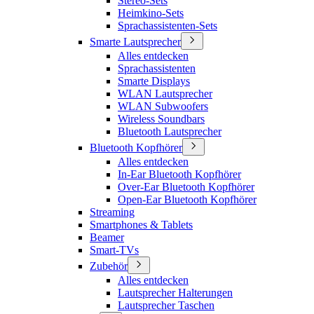
Stereo-Sets
Heimkino-Sets
Sprachassistenten-Sets
Smarte Lautsprecher
Alles entdecken
Sprachassistenten
Smarte Displays
WLAN Lautsprecher
WLAN Subwoofers
Wireless Soundbars
Bluetooth Lautsprecher
Bluetooth Kopfhörer
Alles entdecken
In-Ear Bluetooth Kopfhörer
Over-Ear Bluetooth Kopfhörer
Open-Ear Bluetooth Kopfhörer
Streaming
Smartphones & Tablets
Beamer
Smart-TVs
Zubehör
Alles entdecken
Lautsprecher Halterungen
Lautsprecher Taschen