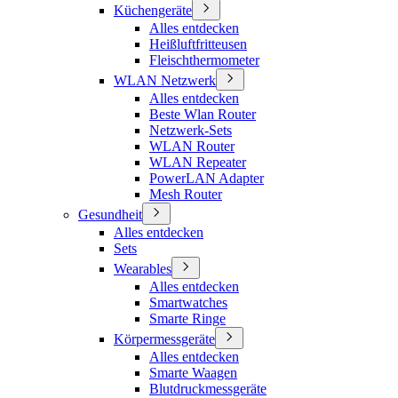
Küchengeräte
Alles entdecken
Heißluftfritteusen
Fleischthermometer
WLAN Netzwerk
Alles entdecken
Beste Wlan Router
Netzwerk-Sets
WLAN Router
WLAN Repeater
PowerLAN Adapter
Mesh Router
Gesundheit
Alles entdecken
Sets
Wearables
Alles entdecken
Smartwatches
Smarte Ringe
Körpermessgeräte
Alles entdecken
Smarte Waagen
Blutdruckmessgeräte