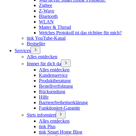
Zigbee
Z-Wave
Bluetooth
WLAN
Matter & Thread
Welches Protokoll ist das richtige für mich?
tink YouTube-Kanal
Bestseller
Services
Alles entdecken
Immer für dich da
Alles entdecken
Kundenservice
Produktberatung
Bestellverfolgung
Rücksendung
Hilfe
Barrierefreiheitserklärung
Funktioniert-Garantie
Stets informiert
Alles entdecken
tink Plus
tink Smart Home Blog