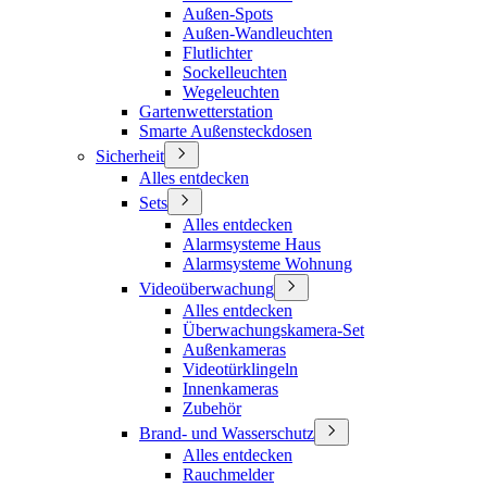
Außen-Spots
Außen-Wandleuchten
Flutlichter
Sockelleuchten
Wegeleuchten
Gartenwetterstation
Smarte Außensteckdosen
Sicherheit
Alles entdecken
Sets
Alles entdecken
Alarmsysteme Haus
Alarmsysteme Wohnung
Videoüberwachung
Alles entdecken
Überwachungskamera-Set
Außenkameras
Videotürklingeln
Innenkameras
Zubehör
Brand- und Wasserschutz
Alles entdecken
Rauchmelder