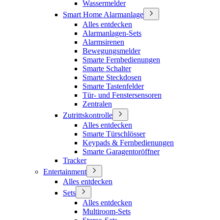
Wassermelder
Smart Home Alarmanlage
Alles entdecken
Alarmanlagen-Sets
Alarmsirenen
Bewegungsmelder
Smarte Fernbedienungen
Smarte Schalter
Smarte Steckdosen
Smarte Tastenfelder
Tür- und Fenstersensoren
Zentralen
Zutrittskontrolle
Alles entdecken
Smarte Türschlösser
Keypads & Fernbedienungen
Smarte Garagentoröffner
Tracker
Entertainment
Alles entdecken
Sets
Alles entdecken
Multiroom-Sets