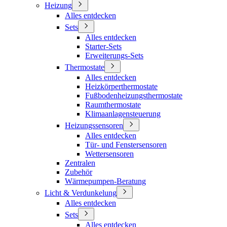
Heizung
Alles entdecken
Sets
Alles entdecken
Starter-Sets
Erweiterungs-Sets
Thermostate
Alles entdecken
Heizkörperthermostate
Fußbodenheizungsthermostate
Raumthermostate
Klimaanlagensteuerung
Heizungssensoren
Alles entdecken
Tür- und Fenstersensoren
Wettersensoren
Zentralen
Zubehör
Wärmepumpen-Beratung
Licht & Verdunkelung
Alles entdecken
Sets
Alles entdecken