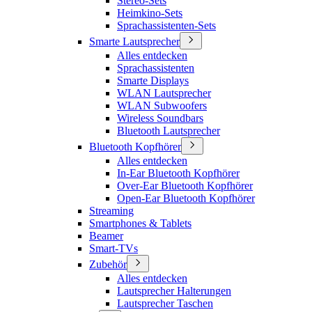
Stereo-Sets
Heimkino-Sets
Sprachassistenten-Sets
Smarte Lautsprecher
Alles entdecken
Sprachassistenten
Smarte Displays
WLAN Lautsprecher
WLAN Subwoofers
Wireless Soundbars
Bluetooth Lautsprecher
Bluetooth Kopfhörer
Alles entdecken
In-Ear Bluetooth Kopfhörer
Over-Ear Bluetooth Kopfhörer
Open-Ear Bluetooth Kopfhörer
Streaming
Smartphones & Tablets
Beamer
Smart-TVs
Zubehör
Alles entdecken
Lautsprecher Halterungen
Lautsprecher Taschen