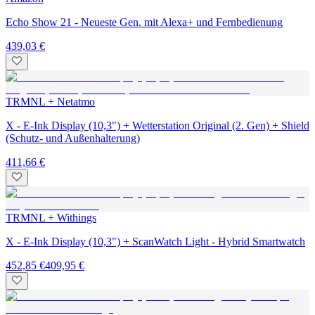
Echo Show 21 - Neueste Gen. mit Alexa+ und Fernbedienung
439,03 €
TRMNL + Netatmo
X - E-Ink Display (10,3") + Wetterstation Original (2. Gen) + Shield
(Schutz- und Außenhalterung)
411,66 €
TRMNL + Withings
X - E-Ink Display (10,3") + ScanWatch Light - Hybrid Smartwatch
452,85 €
409,95 €