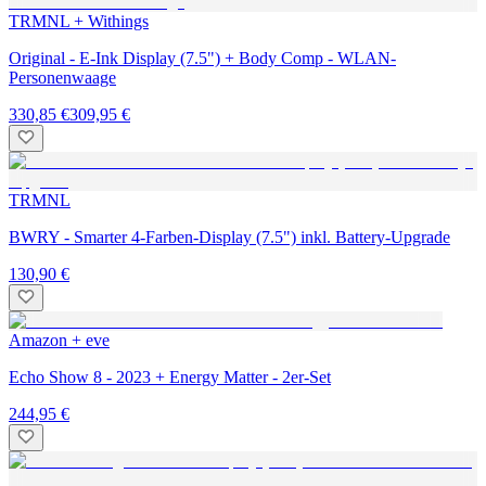
TRMNL + Withings
Original - E-Ink Display (7.5") + Body Comp - WLAN-
Personenwaage
330,85 €
309,95 €
TRMNL
BWRY - Smarter 4-Farben-Display (7.5") inkl. Battery-Upgrade
130,90 €
Amazon + eve
Echo Show 8 - 2023 + Energy Matter - 2er-Set
244,95 €