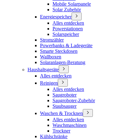
Mobile Solarpanele
Solar Zubehör
Energiespeicher
Alles entdecken
Powerstationen
Solarspeicher
Stromzähler
Powerbanks & Ladegeräte
Smarte Steckdosen
Wallboxen
Solaranlagen-Beratung
Haushaltsgeräte
Alles entdecken
Reinigen
Alles entdecken
Saugroboter
Saugroboter-Zubehör
Staubsauger
Waschen & Trocknen
Alles entdecken
Waschmaschinen
Trockner
Kühlschränke