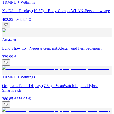
TRMNL + Withings
X - E-Ink Display (10.3") + Body Comp - WLAN-Personenwaage
402,85 €
369,95 €
Amazon
Echo Show 15 - Neueste Gen. mit Alexa+ und Fernbedienung
329,99 €
TRMNL + Withings
Original - E-Ink Display (7.5") + ScanWatch Light - Hybrid
Smartwatch
380,85 €
356,95 €