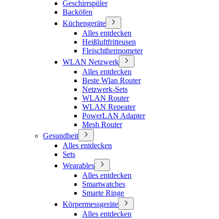
Geschirrspüler
Backöfen
Küchengeräte
Alles entdecken
Heißluftfritteusen
Fleischthermometer
WLAN Netzwerk
Alles entdecken
Beste Wlan Router
Netzwerk-Sets
WLAN Router
WLAN Repeater
PowerLAN Adapter
Mesh Router
Gesundheit
Alles entdecken
Sets
Wearables
Alles entdecken
Smartwatches
Smarte Ringe
Körpermessgeräte
Alles entdecken