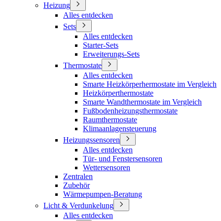
Heizung
Alles entdecken
Sets
Alles entdecken
Starter-Sets
Erweiterungs-Sets
Thermostate
Alles entdecken
Smarte Heizkörperhermostate im Vergleich
Heizkörperthermostate
Smarte Wandthermostate im Vergleich
Fußbodenheizungsthermostate
Raumthermostate
Klimaanlagensteuerung
Heizungssensoren
Alles entdecken
Tür- und Fenstersensoren
Wettersensoren
Zentralen
Zubehör
Wärmepumpen-Beratung
Licht & Verdunkelung
Alles entdecken