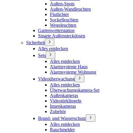
Außen-Spots
Außen-Wandleuchten
Flutlichter
Sockelleuchten
Wegeleuchten
Gartenwetterstation
Smarte Außensteckdosen
Sicherheit
Alles entdecken
Sets
Alles entdecken
Alarmsysteme Haus
Alarmsysteme Wohnung
Videoüberwachung
Alles entdecken
Überwachungskamera-Set
Außenkameras
Videotürklingeln
Innenkameras
Zubehör
Brand- und Wasserschutz
Alles entdecken
Rauchmelder