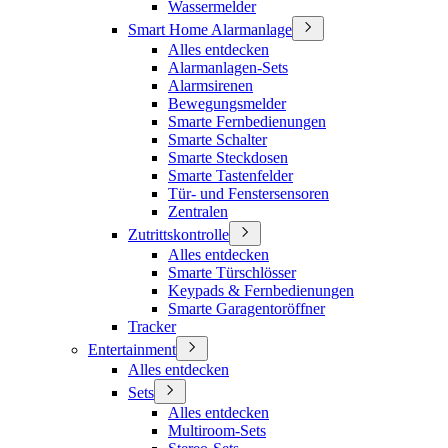
Wassermelder
Smart Home Alarmanlage
Alles entdecken
Alarmanlagen-Sets
Alarmsirenen
Bewegungsmelder
Smarte Fernbedienungen
Smarte Schalter
Smarte Steckdosen
Smarte Tastenfelder
Tür- und Fenstersensoren
Zentralen
Zutrittskontrolle
Alles entdecken
Smarte Türschlösser
Keypads & Fernbedienungen
Smarte Garagentoröffner
Tracker
Entertainment
Alles entdecken
Sets
Alles entdecken
Multiroom-Sets