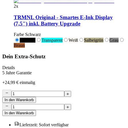
2
x
TRMNL Original - Smartes E-Ink Display
(7,5") inkl. Battery Upgrade
Farbe
Schwarz
Schwarz
Transparent
Weiß
Salbeigrün
Grau
Braun
Dein Extra-Schutz
Details
5 Jahre Garantie
+
24,99 €
einmalig
In den Warenkorb
In den Warenkorb
Lieferzeit
:
Sofort verfügbar