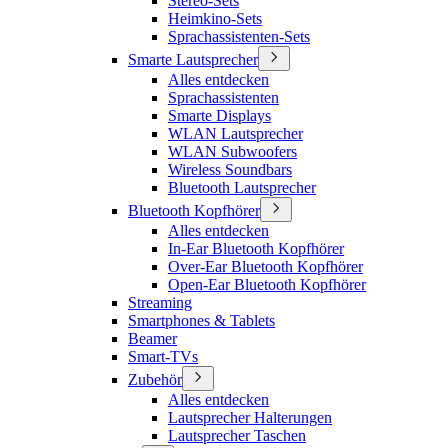
Stereo-Sets
Heimkino-Sets
Sprachassistenten-Sets
Smarte Lautsprecher
Alles entdecken
Sprachassistenten
Smarte Displays
WLAN Lautsprecher
WLAN Subwoofers
Wireless Soundbars
Bluetooth Lautsprecher
Bluetooth Kopfhörer
Alles entdecken
In-Ear Bluetooth Kopfhörer
Over-Ear Bluetooth Kopfhörer
Open-Ear Bluetooth Kopfhörer
Streaming
Smartphones & Tablets
Beamer
Smart-TVs
Zubehör
Alles entdecken
Lautsprecher Halterungen
Lautsprecher Taschen