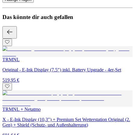
Das könnte dir auch gefallen
TRMNL
Original - E-Ink Display (7.5") inkl. Battery Upgrade - 4er-Set
519,95 €
TRMNL + Netatmo
X - E-Ink Display (10,3") + Premium Set Wetterstation Original (2.
Gen) + Shield (Schutz- und Außenhalterung)