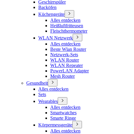
Geschirrspüler
Backöfen
Küchengeräte
Alles entdecken
Heißluftfritteusen
Fleischthermometer
WLAN Netzwerk
Alles entdecken
Beste Wlan Router
Netzwerk-Sets
WLAN Router
WLAN Repeater
PowerLAN Adapter
Mesh Router
Gesundheit
Alles entdecken
Sets
Wearables
Alles entdecken
Smartwatches
Smarte Ringe
Körpermessgeräte
Alles entdecken