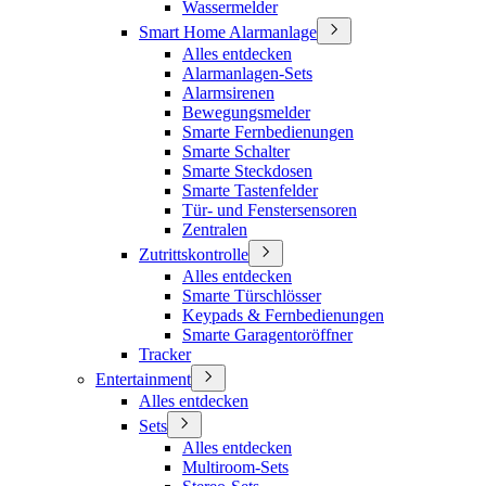
Wassermelder
Smart Home Alarmanlage
Alles entdecken
Alarmanlagen-Sets
Alarmsirenen
Bewegungsmelder
Smarte Fernbedienungen
Smarte Schalter
Smarte Steckdosen
Smarte Tastenfelder
Tür- und Fenstersensoren
Zentralen
Zutrittskontrolle
Alles entdecken
Smarte Türschlösser
Keypads & Fernbedienungen
Smarte Garagentoröffner
Tracker
Entertainment
Alles entdecken
Sets
Alles entdecken
Multiroom-Sets