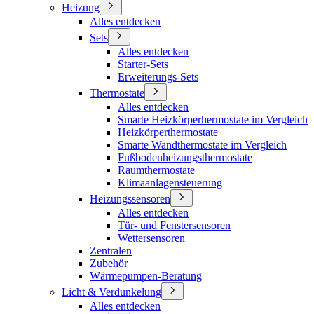
Heizung
Alles entdecken
Sets
Alles entdecken
Starter-Sets
Erweiterungs-Sets
Thermostate
Alles entdecken
Smarte Heizkörperhermostate im Vergleich
Heizkörperthermostate
Smarte Wandthermostate im Vergleich
Fußbodenheizungsthermostate
Raumthermostate
Klimaanlagensteuerung
Heizungssensoren
Alles entdecken
Tür- und Fenstersensoren
Wettersensoren
Zentralen
Zubehör
Wärmepumpen-Beratung
Licht & Verdunkelung
Alles entdecken