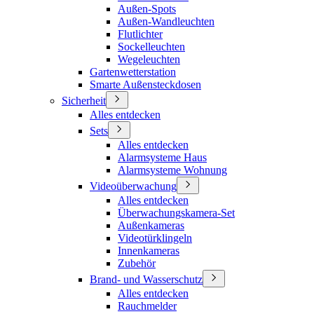
Außen-Spots
Außen-Wandleuchten
Flutlichter
Sockelleuchten
Wegeleuchten
Gartenwetterstation
Smarte Außensteckdosen
Sicherheit
Alles entdecken
Sets
Alles entdecken
Alarmsysteme Haus
Alarmsysteme Wohnung
Videoüberwachung
Alles entdecken
Überwachungskamera-Set
Außenkameras
Videotürklingeln
Innenkameras
Zubehör
Brand- und Wasserschutz
Alles entdecken
Rauchmelder