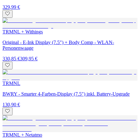
329,99 €
TRMNL + Withings
Original - E-Ink Display (7.5") + Body Comp - WLAN-
Personenwaage
330,85 €
309,95 €
TRMNL
BWRY - Smarter 4-Farben-Display (7.5") inkl. Battery-Upgrade
130,90 €
TRMNL + Netatmo