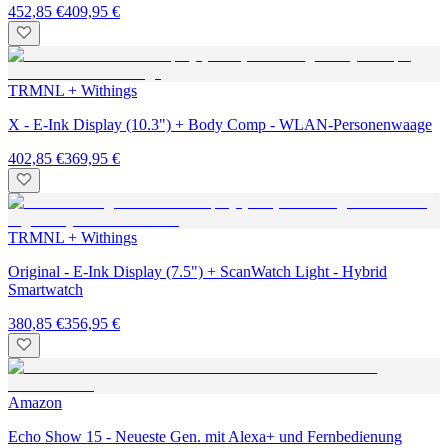
452,85 €
409,95 €
TRMNL + Withings
X - E-Ink Display (10.3") + Body Comp - WLAN-Personenwaage
402,85 €
369,95 €
TRMNL + Withings
Original - E-Ink Display (7.5") + ScanWatch Light - Hybrid
Smartwatch
380,85 €
356,95 €
Amazon
Echo Show 15 - Neueste Gen. mit Alexa+ und Fernbedienung