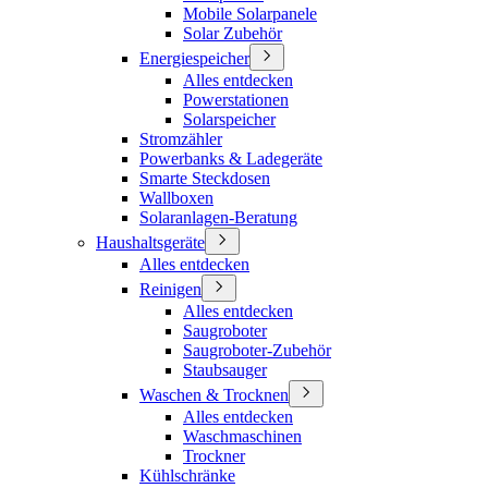
Mobile Solarpanele
Solar Zubehör
Energiespeicher
Alles entdecken
Powerstationen
Solarspeicher
Stromzähler
Powerbanks & Ladegeräte
Smarte Steckdosen
Wallboxen
Solaranlagen-Beratung
Haushaltsgeräte
Alles entdecken
Reinigen
Alles entdecken
Saugroboter
Saugroboter-Zubehör
Staubsauger
Waschen & Trocknen
Alles entdecken
Waschmaschinen
Trockner
Kühlschränke