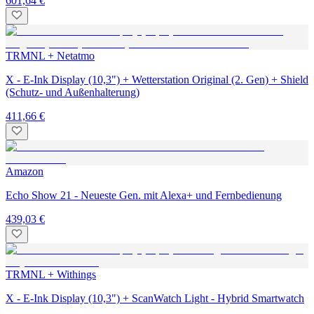
601,64 €
TRMNL + Netatmo
X - E-Ink Display (10,3") + Wetterstation Original (2. Gen) + Shield
(Schutz- und Außenhalterung)
411,66 €
Amazon
Echo Show 21 - Neueste Gen. mit Alexa+ und Fernbedienung
439,03 €
TRMNL + Withings
X - E-Ink Display (10,3") + ScanWatch Light - Hybrid Smartwatch