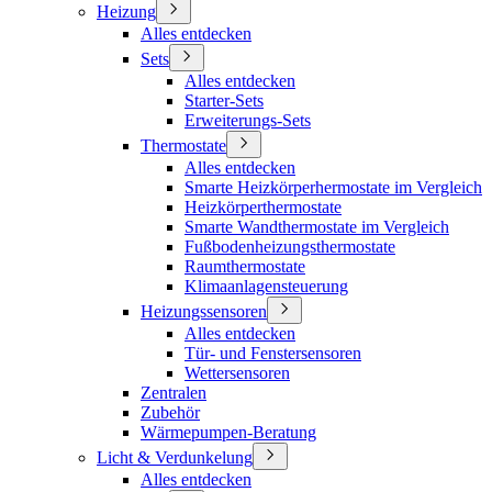
Heizung
Alles entdecken
Sets
Alles entdecken
Starter-Sets
Erweiterungs-Sets
Thermostate
Alles entdecken
Smarte Heizkörperhermostate im Vergleich
Heizkörperthermostate
Smarte Wandthermostate im Vergleich
Fußbodenheizungsthermostate
Raumthermostate
Klimaanlagensteuerung
Heizungssensoren
Alles entdecken
Tür- und Fenstersensoren
Wettersensoren
Zentralen
Zubehör
Wärmepumpen-Beratung
Licht & Verdunkelung
Alles entdecken