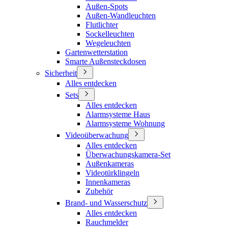
Außen-Spots
Außen-Wandleuchten
Flutlichter
Sockelleuchten
Wegeleuchten
Gartenwetterstation
Smarte Außensteckdosen
Sicherheit
Alles entdecken
Sets
Alles entdecken
Alarmsysteme Haus
Alarmsysteme Wohnung
Videoüberwachung
Alles entdecken
Überwachungskamera-Set
Außenkameras
Videotürklingeln
Innenkameras
Zubehör
Brand- und Wasserschutz
Alles entdecken
Rauchmelder