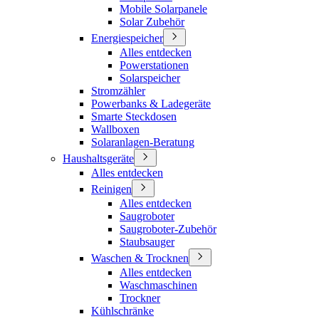
Mobile Solarpanele
Solar Zubehör
Energiespeicher
Alles entdecken
Powerstationen
Solarspeicher
Stromzähler
Powerbanks & Ladegeräte
Smarte Steckdosen
Wallboxen
Solaranlagen-Beratung
Haushaltsgeräte
Alles entdecken
Reinigen
Alles entdecken
Saugroboter
Saugroboter-Zubehör
Staubsauger
Waschen & Trocknen
Alles entdecken
Waschmaschinen
Trockner
Kühlschränke