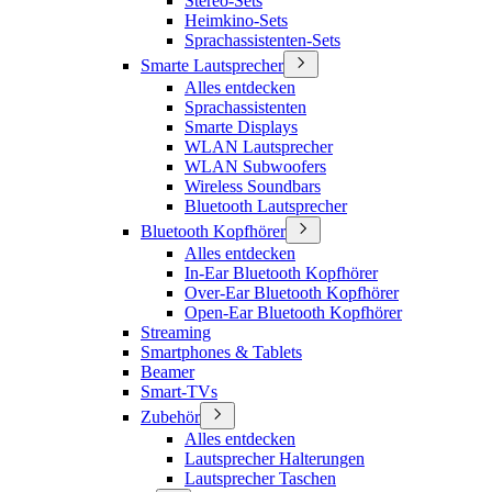
Stereo-Sets
Heimkino-Sets
Sprachassistenten-Sets
Smarte Lautsprecher
Alles entdecken
Sprachassistenten
Smarte Displays
WLAN Lautsprecher
WLAN Subwoofers
Wireless Soundbars
Bluetooth Lautsprecher
Bluetooth Kopfhörer
Alles entdecken
In-Ear Bluetooth Kopfhörer
Over-Ear Bluetooth Kopfhörer
Open-Ear Bluetooth Kopfhörer
Streaming
Smartphones & Tablets
Beamer
Smart-TVs
Zubehör
Alles entdecken
Lautsprecher Halterungen
Lautsprecher Taschen