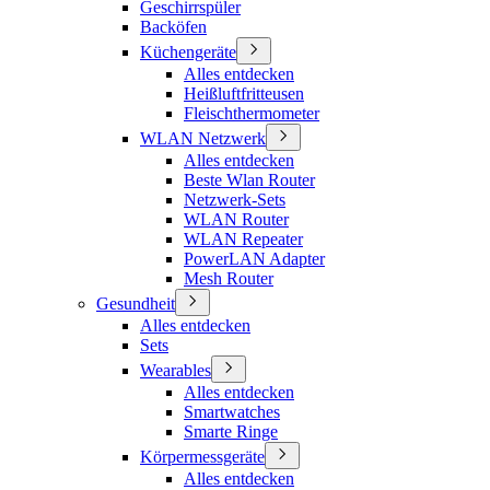
Geschirrspüler
Backöfen
Küchengeräte
Alles entdecken
Heißluftfritteusen
Fleischthermometer
WLAN Netzwerk
Alles entdecken
Beste Wlan Router
Netzwerk-Sets
WLAN Router
WLAN Repeater
PowerLAN Adapter
Mesh Router
Gesundheit
Alles entdecken
Sets
Wearables
Alles entdecken
Smartwatches
Smarte Ringe
Körpermessgeräte
Alles entdecken