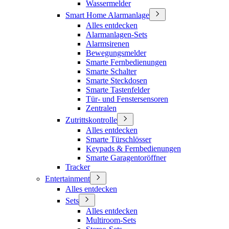
Wassermelder
Smart Home Alarmanlage
Alles entdecken
Alarmanlagen-Sets
Alarmsirenen
Bewegungsmelder
Smarte Fernbedienungen
Smarte Schalter
Smarte Steckdosen
Smarte Tastenfelder
Tür- und Fenstersensoren
Zentralen
Zutrittskontrolle
Alles entdecken
Smarte Türschlösser
Keypads & Fernbedienungen
Smarte Garagentoröffner
Tracker
Entertainment
Alles entdecken
Sets
Alles entdecken
Multiroom-Sets