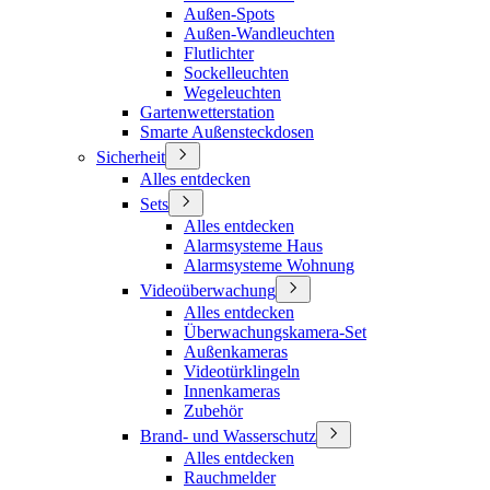
Außen-Spots
Außen-Wandleuchten
Flutlichter
Sockelleuchten
Wegeleuchten
Gartenwetterstation
Smarte Außensteckdosen
Sicherheit
Alles entdecken
Sets
Alles entdecken
Alarmsysteme Haus
Alarmsysteme Wohnung
Videoüberwachung
Alles entdecken
Überwachungskamera-Set
Außenkameras
Videotürklingeln
Innenkameras
Zubehör
Brand- und Wasserschutz
Alles entdecken
Rauchmelder