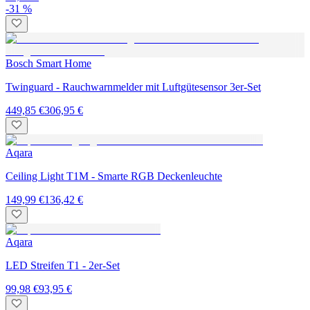
-31 %
Bosch Smart Home
Twinguard - Rauchwarnmelder mit Luftgütesensor 3er-Set
449,85 €
306,95 €
Aqara
Ceiling Light T1M - Smarte RGB Deckenleuchte
149,99 €
136,42 €
Aqara
LED Streifen T1 - 2er-Set
99,98 €
93,95 €