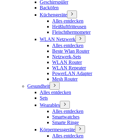
Geschirrspüler
Backöfen
Küchengeräte
Alles entdecken
Heißluftfritteusen
Fleischthermometer
WLAN Netzwerk
Alles entdecken
Beste Wlan Router
Netzwerk-Sets
WLAN Router
WLAN Repeater
PowerLAN Adapter
Mesh Router
Gesundheit
Alles entdecken
Sets
Wearables
Alles entdecken
Smartwatches
Smarte Ringe
Körpermessgeräte
Alles entdecken