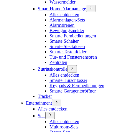
Wassermelder
Smart Home Alarmanlage
Alles entdecken
Alarmanlagen-Sets
Alarmsirenen
Bewegungsmelder
Smarte Fernbedienungen
Smarte Schalter
Smarte Steckdosen
Smarte Tastenfelder
Tür- und Fenstersensoren
Zentralen
Zutrittskontrolle
Alles entdecken
Smarte Türschlösser
Keypads & Fernbedienungen
Smarte Garagentoröffner
Tracker
Entertainment
Alles entdecken
Sets
Alles entdecken
Multiroom-Sets