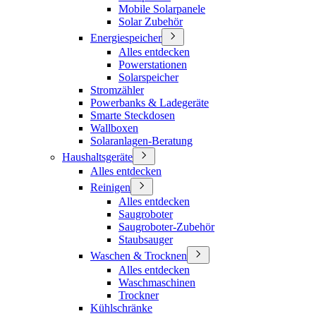
Mobile Solarpanele
Solar Zubehör
Energiespeicher
Alles entdecken
Powerstationen
Solarspeicher
Stromzähler
Powerbanks & Ladegeräte
Smarte Steckdosen
Wallboxen
Solaranlagen-Beratung
Haushaltsgeräte
Alles entdecken
Reinigen
Alles entdecken
Saugroboter
Saugroboter-Zubehör
Staubsauger
Waschen & Trocknen
Alles entdecken
Waschmaschinen
Trockner
Kühlschränke