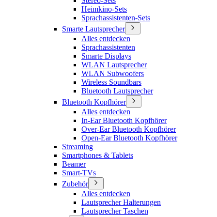
Stereo-Sets
Heimkino-Sets
Sprachassistenten-Sets
Smarte Lautsprecher
Alles entdecken
Sprachassistenten
Smarte Displays
WLAN Lautsprecher
WLAN Subwoofers
Wireless Soundbars
Bluetooth Lautsprecher
Bluetooth Kopfhörer
Alles entdecken
In-Ear Bluetooth Kopfhörer
Over-Ear Bluetooth Kopfhörer
Open-Ear Bluetooth Kopfhörer
Streaming
Smartphones & Tablets
Beamer
Smart-TVs
Zubehör
Alles entdecken
Lautsprecher Halterungen
Lautsprecher Taschen