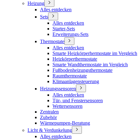
Heizung
Alles entdecken
Sets
Alles entdecken
Starter-Sets
Erweiterungs-Sets
Thermostate
Alles entdecken
Smarte Heizkörperhermostate im Vergleich
Heizkörperthermostate
Smarte Wandthermostate im Vergleich
Fußbodenheizungsthermostate
Raumthermostate
Klimaanlagensteuerung
Heizungssensoren
Alles entdecken
Tür- und Fenstersensoren
Wettersensoren
Zentralen
Zubehör
Wärmepumpen-Beratung
Licht & Verdunkelung
Alles entdecken