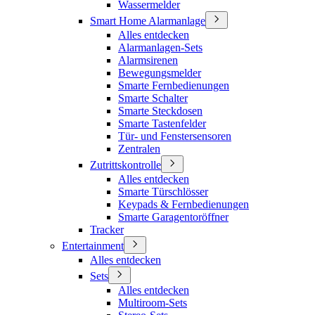
Wassermelder
Smart Home Alarmanlage
Alles entdecken
Alarmanlagen-Sets
Alarmsirenen
Bewegungsmelder
Smarte Fernbedienungen
Smarte Schalter
Smarte Steckdosen
Smarte Tastenfelder
Tür- und Fenstersensoren
Zentralen
Zutrittskontrolle
Alles entdecken
Smarte Türschlösser
Keypads & Fernbedienungen
Smarte Garagentoröffner
Tracker
Entertainment
Alles entdecken
Sets
Alles entdecken
Multiroom-Sets