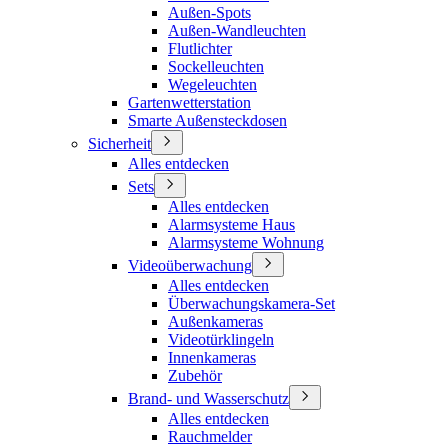
Außen-Spots
Außen-Wandleuchten
Flutlichter
Sockelleuchten
Wegeleuchten
Gartenwetterstation
Smarte Außensteckdosen
Sicherheit
Alles entdecken
Sets
Alles entdecken
Alarmsysteme Haus
Alarmsysteme Wohnung
Videoüberwachung
Alles entdecken
Überwachungskamera-Set
Außenkameras
Videotürklingeln
Innenkameras
Zubehör
Brand- und Wasserschutz
Alles entdecken
Rauchmelder