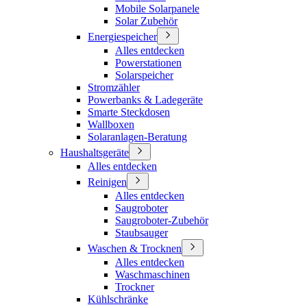
Mobile Solarpanele
Solar Zubehör
Energiespeicher
Alles entdecken
Powerstationen
Solarspeicher
Stromzähler
Powerbanks & Ladegeräte
Smarte Steckdosen
Wallboxen
Solaranlagen-Beratung
Haushaltsgeräte
Alles entdecken
Reinigen
Alles entdecken
Saugroboter
Saugroboter-Zubehör
Staubsauger
Waschen & Trocknen
Alles entdecken
Waschmaschinen
Trockner
Kühlschränke