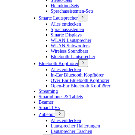
Stereo-Sets
Heimkino-Sets
Sprachassistenten-Sets
Smarte Lautsprecher
Alles entdecken
Sprachassistenten
Smarte Displays
WLAN Lautsprecher
WLAN Subwoofers
Wireless Soundbars
Bluetooth Lautsprecher
Bluetooth Kopfhörer
Alles entdecken
In-Ear Bluetooth Kopfhörer
Over-Ear Bluetooth Kopfhörer
Open-Ear Bluetooth Kopfhörer
Streaming
Smartphones & Tablets
Beamer
Smart-TVs
Zubehör
Alles entdecken
Lautsprecher Halterungen
Lautsprecher Taschen