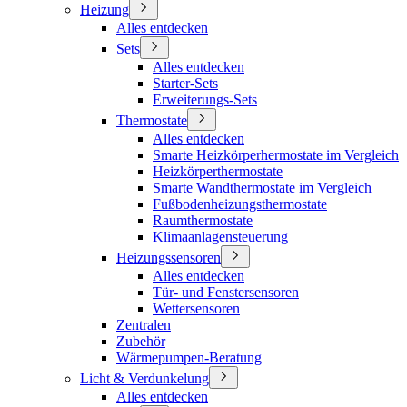
Heizung
Alles entdecken
Sets
Alles entdecken
Starter-Sets
Erweiterungs-Sets
Thermostate
Alles entdecken
Smarte Heizkörperhermostate im Vergleich
Heizkörperthermostate
Smarte Wandthermostate im Vergleich
Fußbodenheizungsthermostate
Raumthermostate
Klimaanlagensteuerung
Heizungssensoren
Alles entdecken
Tür- und Fenstersensoren
Wettersensoren
Zentralen
Zubehör
Wärmepumpen-Beratung
Licht & Verdunkelung
Alles entdecken