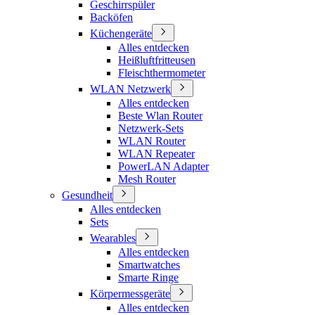
Geschirrspüler
Backöfen
Küchengeräte
Alles entdecken
Heißluftfritteusen
Fleischthermometer
WLAN Netzwerk
Alles entdecken
Beste Wlan Router
Netzwerk-Sets
WLAN Router
WLAN Repeater
PowerLAN Adapter
Mesh Router
Gesundheit
Alles entdecken
Sets
Wearables
Alles entdecken
Smartwatches
Smarte Ringe
Körpermessgeräte
Alles entdecken