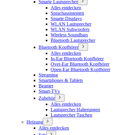
Smarte Lautsprecher
Alles entdecken
Sprachassistenten
Smarte Displays
WLAN Lautsprecher
WLAN Subwoofers
Wireless Soundbars
Bluetooth Lautsprecher
Bluetooth Kopfhörer
Alles entdecken
In-Ear Bluetooth Kopfhörer
Over-Ear Bluetooth Kopfhörer
Open-Ear Bluetooth Kopfhörer
Streaming
Smartphones & Tablets
Beamer
Smart-TVs
Zubehör
Alles entdecken
Lautsprecher Halterungen
Lautsprecher Taschen
Heizung
Alles entdecken
Sets