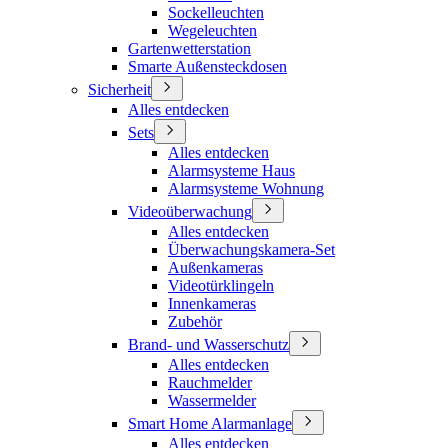
Sockelleuchten
Wegeleuchten
Gartenwetterstation
Smarte Außensteckdosen
Sicherheit
Alles entdecken
Sets
Alles entdecken
Alarmsysteme Haus
Alarmsysteme Wohnung
Videoüberwachung
Alles entdecken
Überwachungskamera-Set
Außenkameras
Videotürklingeln
Innenkameras
Zubehör
Brand- und Wasserschutz
Alles entdecken
Rauchmelder
Wassermelder
Smart Home Alarmanlage
Alles entdecken