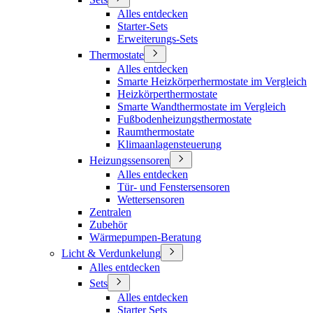
Alles entdecken
Starter-Sets
Erweiterungs-Sets
Thermostate
Alles entdecken
Smarte Heizkörperhermostate im Vergleich
Heizkörperthermostate
Smarte Wandthermostate im Vergleich
Fußbodenheizungsthermostate
Raumthermostate
Klimaanlagensteuerung
Heizungssensoren
Alles entdecken
Tür- und Fenstersensoren
Wettersensoren
Zentralen
Zubehör
Wärmepumpen-Beratung
Licht & Verdunkelung
Alles entdecken
Sets
Alles entdecken
Starter Sets