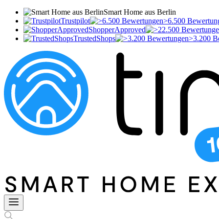
Smart Home aus Berlin
Trustpilot
>6.500 Bewertun
ShopperApproved
TrustedShops
>3.200 B