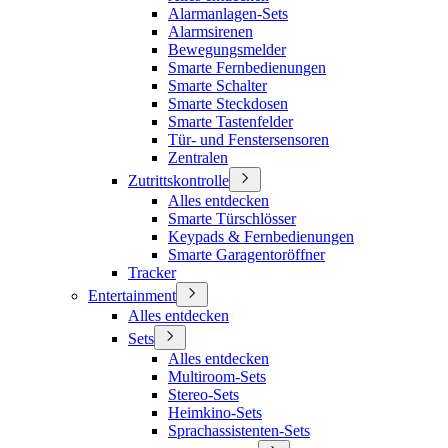
Alarmanlagen-Sets
Alarmsirenen
Bewegungsmelder
Smarte Fernbedienungen
Smarte Schalter
Smarte Steckdosen
Smarte Tastenfelder
Tür- und Fenstersensoren
Zentralen
Zutrittskontrolle
Alles entdecken
Smarte Türschlösser
Keypads & Fernbedienungen
Smarte Garagentoröffner
Tracker
Entertainment
Alles entdecken
Sets
Alles entdecken
Multiroom-Sets
Stereo-Sets
Heimkino-Sets
Sprachassistenten-Sets