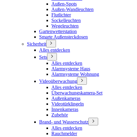
Außen-Spots
Außen-Wandleuchten
Flutlichter
Sockelleuchten
Wegeleuchten
Gartenwetterstation
Smarte Außensteckdosen
Sicherheit
Alles entdecken
Sets
Alles entdecken
Alarmsysteme Haus
Alarmsysteme Wohnung
Videoüberwachung
Alles entdecken
Überwachungskamera-Set
Außenkameras
Videotürklingeln
Innenkameras
Zubehör
Brand- und Wasserschutz
Alles entdecken
Rauchmelder