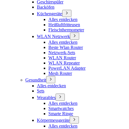
Geschirrspüler
Backöfen
Küchengeräte
Alles entdecken
Heißluftfritteusen
Fleischthermometer
WLAN Netzwerk
Alles entdecken
Beste Wlan Router
Netzwerk-Sets
WLAN Router
WLAN Repeater
PowerLAN Adapter
Mesh Router
Gesundheit
Alles entdecken
Sets
Wearables
Alles entdecken
Smartwatches
Smarte Ringe
Körpermessgeräte
Alles entdecken