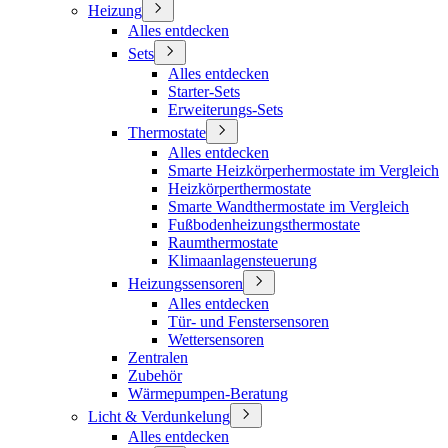
Heizung
Alles entdecken
Sets
Alles entdecken
Starter-Sets
Erweiterungs-Sets
Thermostate
Alles entdecken
Smarte Heizkörperhermostate im Vergleich
Heizkörperthermostate
Smarte Wandthermostate im Vergleich
Fußbodenheizungsthermostate
Raumthermostate
Klimaanlagensteuerung
Heizungssensoren
Alles entdecken
Tür- und Fenstersensoren
Wettersensoren
Zentralen
Zubehör
Wärmepumpen-Beratung
Licht & Verdunkelung
Alles entdecken