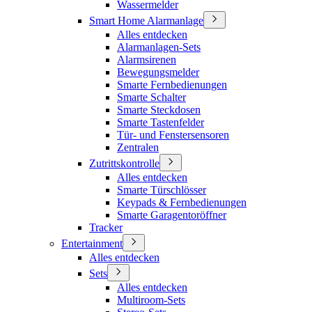
Wassermelder
Smart Home Alarmanlage
Alles entdecken
Alarmanlagen-Sets
Alarmsirenen
Bewegungsmelder
Smarte Fernbedienungen
Smarte Schalter
Smarte Steckdosen
Smarte Tastenfelder
Tür- und Fenstersensoren
Zentralen
Zutrittskontrolle
Alles entdecken
Smarte Türschlösser
Keypads & Fernbedienungen
Smarte Garagentoröffner
Tracker
Entertainment
Alles entdecken
Sets
Alles entdecken
Multiroom-Sets