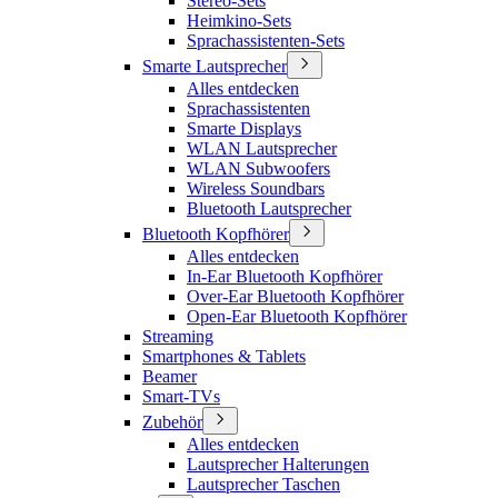
Stereo-Sets
Heimkino-Sets
Sprachassistenten-Sets
Smarte Lautsprecher
Alles entdecken
Sprachassistenten
Smarte Displays
WLAN Lautsprecher
WLAN Subwoofers
Wireless Soundbars
Bluetooth Lautsprecher
Bluetooth Kopfhörer
Alles entdecken
In-Ear Bluetooth Kopfhörer
Over-Ear Bluetooth Kopfhörer
Open-Ear Bluetooth Kopfhörer
Streaming
Smartphones & Tablets
Beamer
Smart-TVs
Zubehör
Alles entdecken
Lautsprecher Halterungen
Lautsprecher Taschen