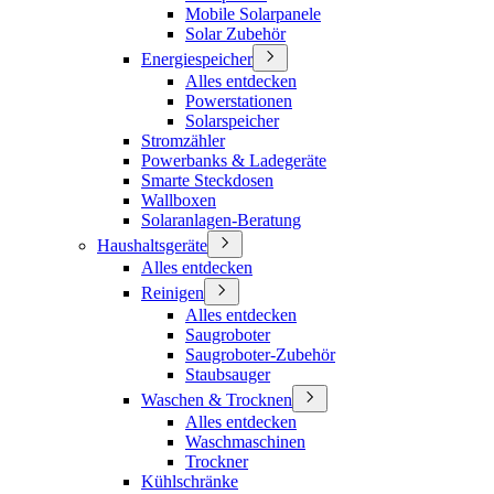
Mobile Solarpanele
Solar Zubehör
Energiespeicher
Alles entdecken
Powerstationen
Solarspeicher
Stromzähler
Powerbanks & Ladegeräte
Smarte Steckdosen
Wallboxen
Solaranlagen-Beratung
Haushaltsgeräte
Alles entdecken
Reinigen
Alles entdecken
Saugroboter
Saugroboter-Zubehör
Staubsauger
Waschen & Trocknen
Alles entdecken
Waschmaschinen
Trockner
Kühlschränke