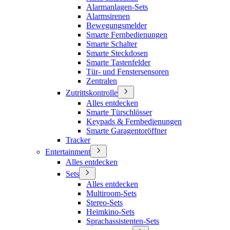
Alarmanlagen-Sets
Alarmsirenen
Bewegungsmelder
Smarte Fernbedienungen
Smarte Schalter
Smarte Steckdosen
Smarte Tastenfelder
Tür- und Fenstersensoren
Zentralen
Zutrittskontrolle
Alles entdecken
Smarte Türschlösser
Keypads & Fernbedienungen
Smarte Garagentoröffner
Tracker
Entertainment
Alles entdecken
Sets
Alles entdecken
Multiroom-Sets
Stereo-Sets
Heimkino-Sets
Sprachassistenten-Sets