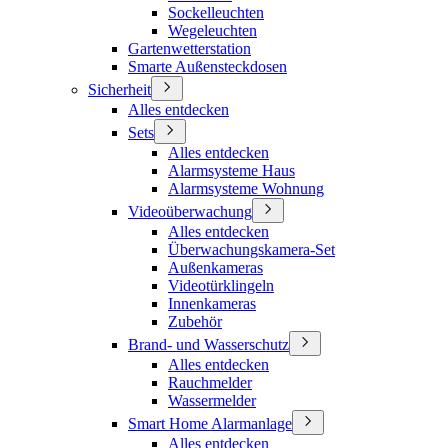
Sockelleuchten
Wegeleuchten
Gartenwetterstation
Smarte Außensteckdosen
Sicherheit
Alles entdecken
Sets
Alles entdecken
Alarmsysteme Haus
Alarmsysteme Wohnung
Videoüberwachung
Alles entdecken
Überwachungskamera-Set
Außenkameras
Videotürklingeln
Innenkameras
Zubehör
Brand- und Wasserschutz
Alles entdecken
Rauchmelder
Wassermelder
Smart Home Alarmanlage
Alles entdecken