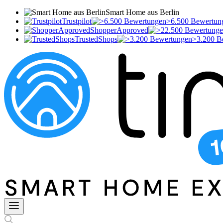
Smart Home aus Berlin
Trustpilot
>6.500 Bewertun
ShopperApproved
TrustedShops
>3.200 B