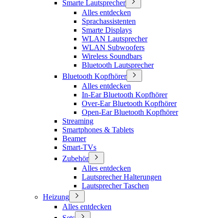
Smarte Lautsprecher
Alles entdecken
Sprachassistenten
Smarte Displays
WLAN Lautsprecher
WLAN Subwoofers
Wireless Soundbars
Bluetooth Lautsprecher
Bluetooth Kopfhörer
Alles entdecken
In-Ear Bluetooth Kopfhörer
Over-Ear Bluetooth Kopfhörer
Open-Ear Bluetooth Kopfhörer
Streaming
Smartphones & Tablets
Beamer
Smart-TVs
Zubehör
Alles entdecken
Lautsprecher Halterungen
Lautsprecher Taschen
Heizung
Alles entdecken
Sets