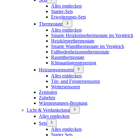
Alles entdecken
Starter-Sets
Erweiterungs-Sets
Thermostate
Alles entdecken
Smarte Heizkörperhermostate im Vergleich
Heizkörperthermostate
Smarte Wandthermostate im Vergleich
Fußbodenheizungsthermostate
Raumthermostate
Klimaanlagensteuerung
Heizungssensoren
Alles entdecken
Tür- und Fenstersensoren
Wettersensoren
Zentralen
Zubehör
Wärmepumpen-Beratung
Licht & Verdunkelung
Alles entdecken
Sets
Alles entdecken
Starter Sets