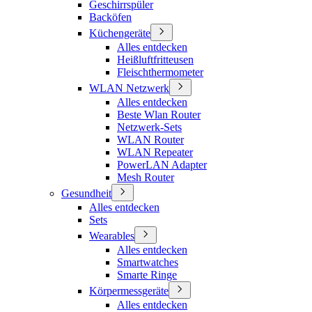
Geschirrspüler
Backöfen
Küchengeräte
Alles entdecken
Heißluftfritteusen
Fleischthermometer
WLAN Netzwerk
Alles entdecken
Beste Wlan Router
Netzwerk-Sets
WLAN Router
WLAN Repeater
PowerLAN Adapter
Mesh Router
Gesundheit
Alles entdecken
Sets
Wearables
Alles entdecken
Smartwatches
Smarte Ringe
Körpermessgeräte
Alles entdecken