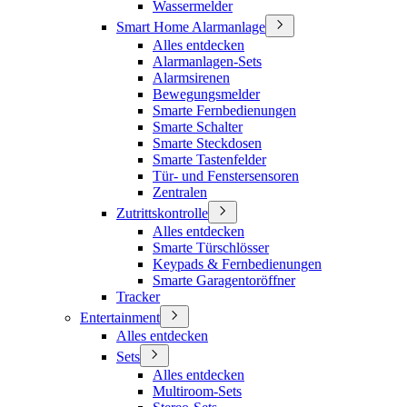
Wassermelder
Smart Home Alarmanlage
Alles entdecken
Alarmanlagen-Sets
Alarmsirenen
Bewegungsmelder
Smarte Fernbedienungen
Smarte Schalter
Smarte Steckdosen
Smarte Tastenfelder
Tür- und Fenstersensoren
Zentralen
Zutrittskontrolle
Alles entdecken
Smarte Türschlösser
Keypads & Fernbedienungen
Smarte Garagentoröffner
Tracker
Entertainment
Alles entdecken
Sets
Alles entdecken
Multiroom-Sets