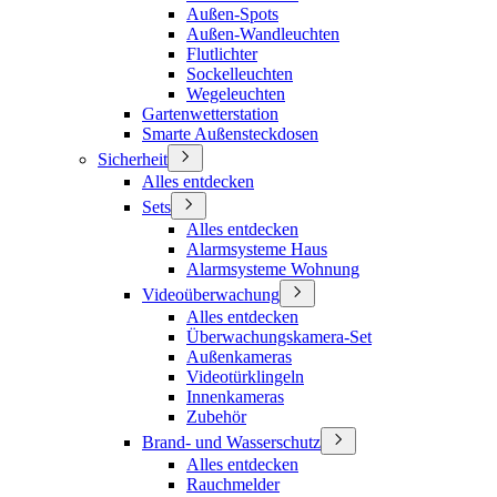
Außen-Spots
Außen-Wandleuchten
Flutlichter
Sockelleuchten
Wegeleuchten
Gartenwetterstation
Smarte Außensteckdosen
Sicherheit
Alles entdecken
Sets
Alles entdecken
Alarmsysteme Haus
Alarmsysteme Wohnung
Videoüberwachung
Alles entdecken
Überwachungskamera-Set
Außenkameras
Videotürklingeln
Innenkameras
Zubehör
Brand- und Wasserschutz
Alles entdecken
Rauchmelder