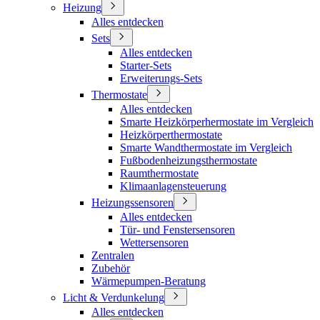
Heizung
Alles entdecken
Sets
Alles entdecken
Starter-Sets
Erweiterungs-Sets
Thermostate
Alles entdecken
Smarte Heizkörperhermostate im Vergleich
Heizkörperthermostate
Smarte Wandthermostate im Vergleich
Fußbodenheizungsthermostate
Raumthermostate
Klimaanlagensteuerung
Heizungssensoren
Alles entdecken
Tür- und Fenstersensoren
Wettersensoren
Zentralen
Zubehör
Wärmepumpen-Beratung
Licht & Verdunkelung
Alles entdecken