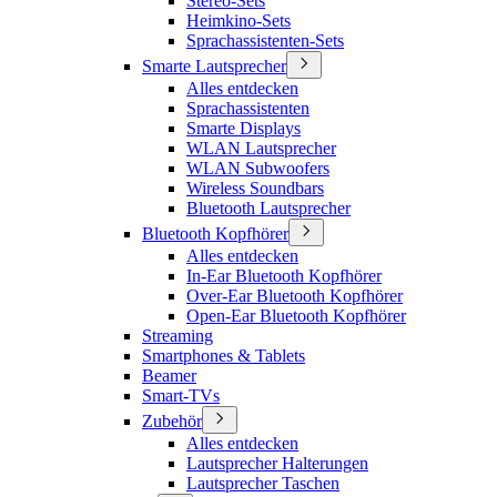
Stereo-Sets
Heimkino-Sets
Sprachassistenten-Sets
Smarte Lautsprecher
Alles entdecken
Sprachassistenten
Smarte Displays
WLAN Lautsprecher
WLAN Subwoofers
Wireless Soundbars
Bluetooth Lautsprecher
Bluetooth Kopfhörer
Alles entdecken
In-Ear Bluetooth Kopfhörer
Over-Ear Bluetooth Kopfhörer
Open-Ear Bluetooth Kopfhörer
Streaming
Smartphones & Tablets
Beamer
Smart-TVs
Zubehör
Alles entdecken
Lautsprecher Halterungen
Lautsprecher Taschen