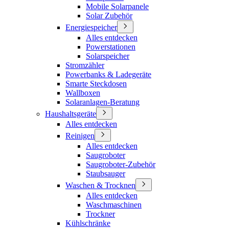
Mobile Solarpanele
Solar Zubehör
Energiespeicher
Alles entdecken
Powerstationen
Solarspeicher
Stromzähler
Powerbanks & Ladegeräte
Smarte Steckdosen
Wallboxen
Solaranlagen-Beratung
Haushaltsgeräte
Alles entdecken
Reinigen
Alles entdecken
Saugroboter
Saugroboter-Zubehör
Staubsauger
Waschen & Trocknen
Alles entdecken
Waschmaschinen
Trockner
Kühlschränke