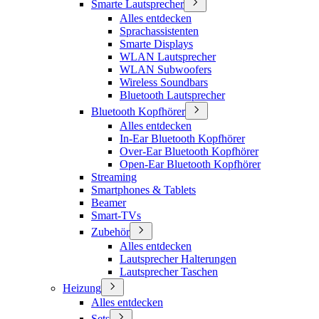
Smarte Lautsprecher
Alles entdecken
Sprachassistenten
Smarte Displays
WLAN Lautsprecher
WLAN Subwoofers
Wireless Soundbars
Bluetooth Lautsprecher
Bluetooth Kopfhörer
Alles entdecken
In-Ear Bluetooth Kopfhörer
Over-Ear Bluetooth Kopfhörer
Open-Ear Bluetooth Kopfhörer
Streaming
Smartphones & Tablets
Beamer
Smart-TVs
Zubehör
Alles entdecken
Lautsprecher Halterungen
Lautsprecher Taschen
Heizung
Alles entdecken
Sets