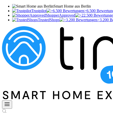
Smart Home aus Berlin
Trustpilot
>6.500 Bewertun
ShopperApproved
TrustedShops
>3.200 B