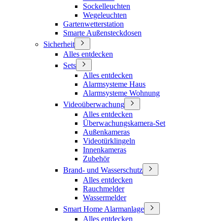
Sockelleuchten
Wegeleuchten
Gartenwetterstation
Smarte Außensteckdosen
Sicherheit
Alles entdecken
Sets
Alles entdecken
Alarmsysteme Haus
Alarmsysteme Wohnung
Videoüberwachung
Alles entdecken
Überwachungskamera-Set
Außenkameras
Videotürklingeln
Innenkameras
Zubehör
Brand- und Wasserschutz
Alles entdecken
Rauchmelder
Wassermelder
Smart Home Alarmanlage
Alles entdecken