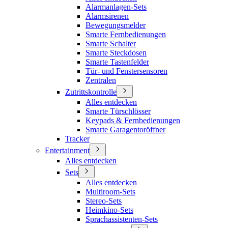
Alarmanlagen-Sets
Alarmsirenen
Bewegungsmelder
Smarte Fernbedienungen
Smarte Schalter
Smarte Steckdosen
Smarte Tastenfelder
Tür- und Fenstersensoren
Zentralen
Zutrittskontrolle
Alles entdecken
Smarte Türschlösser
Keypads & Fernbedienungen
Smarte Garagentoröffner
Tracker
Entertainment
Alles entdecken
Sets
Alles entdecken
Multiroom-Sets
Stereo-Sets
Heimkino-Sets
Sprachassistenten-Sets