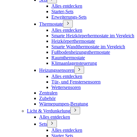
Alles entdecken
Starter-Sets
Erweiterungs-Sets
Thermostate
Alles entdecken
Smarte Heizkörperhermostate im Vergleich
Heizkörperthermostate
Smarte Wandthermostate im Vergleich
Fußbodenheizungsthermostate
Raumthermostate
Klimaanlagensteuerung
Heizungssensoren
Alles entdecken
Tür- und Fenstersensoren
Wettersensoren
Zentralen
Zubehör
Wärmepumpen-Beratung
Licht & Verdunkelung
Alles entdecken
Sets
Alles entdecken
Starter Sets