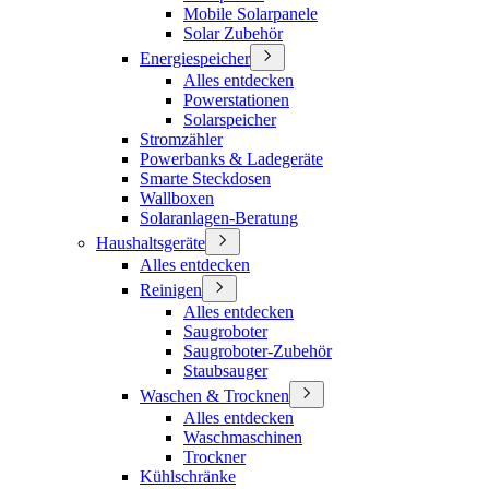
Mobile Solarpanele
Solar Zubehör
Energiespeicher
Alles entdecken
Powerstationen
Solarspeicher
Stromzähler
Powerbanks & Ladegeräte
Smarte Steckdosen
Wallboxen
Solaranlagen-Beratung
Haushaltsgeräte
Alles entdecken
Reinigen
Alles entdecken
Saugroboter
Saugroboter-Zubehör
Staubsauger
Waschen & Trocknen
Alles entdecken
Waschmaschinen
Trockner
Kühlschränke