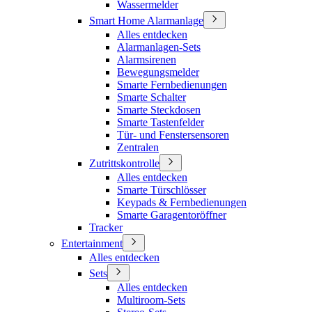
Wassermelder
Smart Home Alarmanlage
Alles entdecken
Alarmanlagen-Sets
Alarmsirenen
Bewegungsmelder
Smarte Fernbedienungen
Smarte Schalter
Smarte Steckdosen
Smarte Tastenfelder
Tür- und Fenstersensoren
Zentralen
Zutrittskontrolle
Alles entdecken
Smarte Türschlösser
Keypads & Fernbedienungen
Smarte Garagentoröffner
Tracker
Entertainment
Alles entdecken
Sets
Alles entdecken
Multiroom-Sets