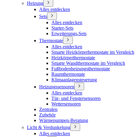
Heizung
Alles entdecken
Sets
Alles entdecken
Starter-Sets
Erweiterungs-Sets
Thermostate
Alles entdecken
Smarte Heizkörperhermostate im Vergleich
Heizkörperthermostate
Smarte Wandthermostate im Vergleich
Fußbodenheizungsthermostate
Raumthermostate
Klimaanlagensteuerung
Heizungssensoren
Alles entdecken
Tür- und Fenstersensoren
Wettersensoren
Zentralen
Zubehör
Wärmepumpen-Beratung
Licht & Verdunkelung
Alles entdecken