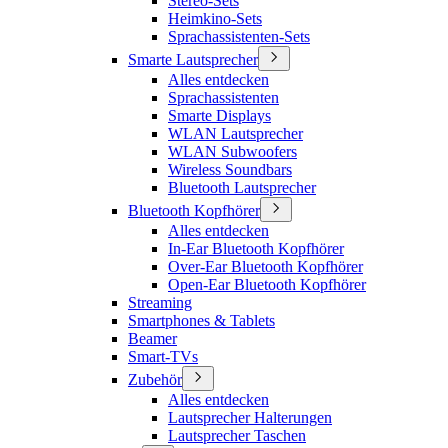
Stereo-Sets
Heimkino-Sets
Sprachassistenten-Sets
Smarte Lautsprecher
Alles entdecken
Sprachassistenten
Smarte Displays
WLAN Lautsprecher
WLAN Subwoofers
Wireless Soundbars
Bluetooth Lautsprecher
Bluetooth Kopfhörer
Alles entdecken
In-Ear Bluetooth Kopfhörer
Over-Ear Bluetooth Kopfhörer
Open-Ear Bluetooth Kopfhörer
Streaming
Smartphones & Tablets
Beamer
Smart-TVs
Zubehör
Alles entdecken
Lautsprecher Halterungen
Lautsprecher Taschen