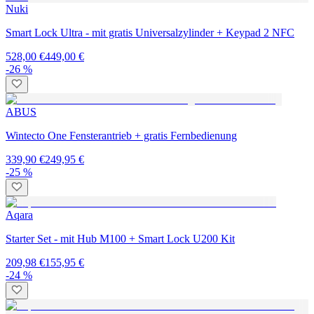
Nuki
Smart Lock Ultra - mit gratis Universalzylinder + Keypad 2 NFC
528,00 €
449,00 €
-26 %
ABUS
Wintecto One Fensterantrieb + gratis Fernbedienung
339,90 €
249,95 €
-25 %
Aqara
Starter Set - mit Hub M100 + Smart Lock U200 Kit
209,98 €
155,95 €
-24 %