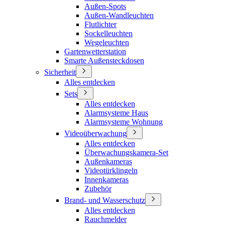
Außen-Spots
Außen-Wandleuchten
Flutlichter
Sockelleuchten
Wegeleuchten
Gartenwetterstation
Smarte Außensteckdosen
Sicherheit
Alles entdecken
Sets
Alles entdecken
Alarmsysteme Haus
Alarmsysteme Wohnung
Videoüberwachung
Alles entdecken
Überwachungskamera-Set
Außenkameras
Videotürklingeln
Innenkameras
Zubehör
Brand- und Wasserschutz
Alles entdecken
Rauchmelder