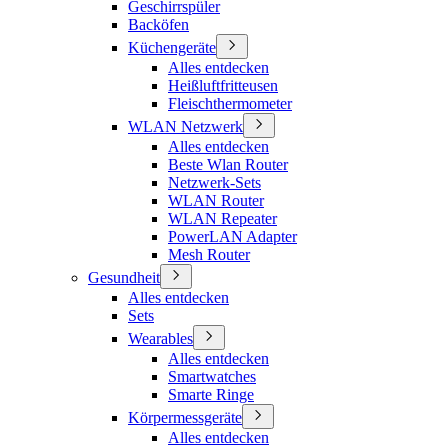
Geschirrspüler
Backöfen
Küchengeräte
Alles entdecken
Heißluftfritteusen
Fleischthermometer
WLAN Netzwerk
Alles entdecken
Beste Wlan Router
Netzwerk-Sets
WLAN Router
WLAN Repeater
PowerLAN Adapter
Mesh Router
Gesundheit
Alles entdecken
Sets
Wearables
Alles entdecken
Smartwatches
Smarte Ringe
Körpermessgeräte
Alles entdecken