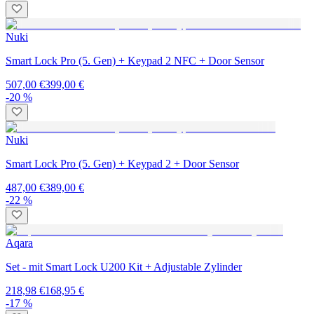
Nuki
Smart Lock Pro (5. Gen) + Keypad 2 NFC + Door Sensor
507,00 €
399,00 €
-20 %
Nuki
Smart Lock Pro (5. Gen) + Keypad 2 + Door Sensor
487,00 €
389,00 €
-22 %
Aqara
Set - mit Smart Lock U200 Kit + Adjustable Zylinder
218,98 €
168,95 €
-17 %